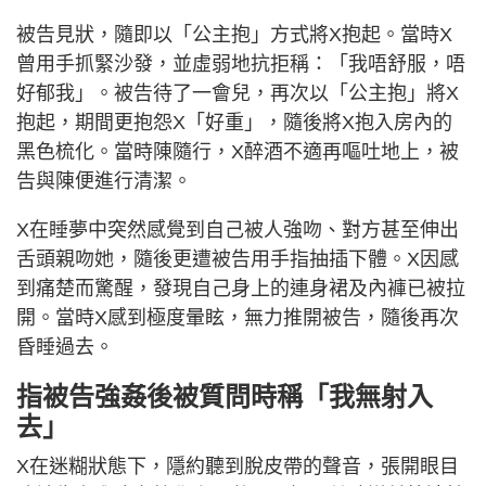
被告見狀，隨即以「公主抱」方式將X抱起。當時X
曾用手抓緊沙發，並虛弱地抗拒稱：「我唔舒服，唔
好郁我」。被告待了一會兒，再次以「公主抱」將X
抱起，期間更抱怨X「好重」，隨後將X抱入房內的
黑色梳化。當時陳隨行，X醉酒不適再嘔吐地上，被
告與陳便進行清潔。
X在睡夢中突然感覺到自己被人強吻、對方甚至伸出
舌頭親吻她，隨後更遭被告用手指抽插下體。X因感
到痛楚而驚醒，發現自己身上的連身裙及內褲已被拉
開。當時X感到極度暈眩，無力推開被告，隨後再次
昏睡過去。
指被告強姦後被質問時稱「我無射入
去」
X在迷糊狀態下，隱約聽到脫皮帶的聲音，張開眼目