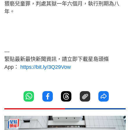
猥褻兒童罪，判處其獄一年六個月，執行刑期為八
年。
---
緊貼最新最快新聞資訊，請立即下載星島頭條
App：
https://bit.ly/3Q29Vow