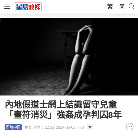
繁
简
內地假道士網上結識留守兒童
「畫符消災」強姦成孕判囚8年
更新時間：22:12 2024-06-02 HKT
即時中國