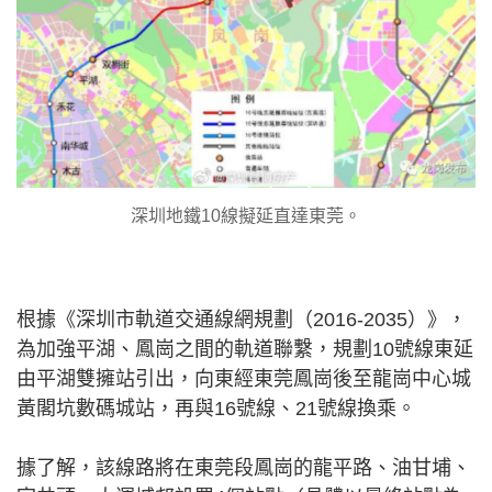
深圳地鐵10線擬延直達東莞。
根據《深圳市軌道交通線網規劃（2016-2035）》，
為加強平湖、鳳崗之間的軌道聯繫，規劃10號線東延
由平湖雙擁站引出，向東經東莞鳳崗後至龍崗中心城
黃閣坑數碼城站，再與16號線、21號線換乘。
據了解，該線路將在東莞段鳳崗的龍平路、油甘埔、