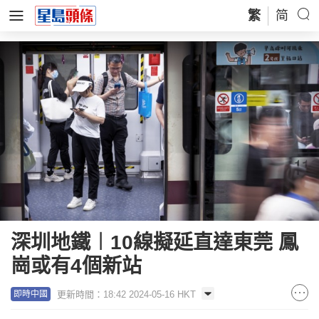
繁
简
深圳地鐵︱10線擬延直達東莞 鳳
崗或有4個新站
更新時間：18:42 2024-05-16 HKT
即時中國