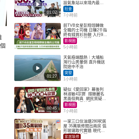
設氣象站以來境內最高
紀錄
社會
01:02
7小時前
前TVB女星彭翔翎轉做
全職的士司機 日賺2千指
終有錢買衫扮靚 入行9年
離
被封翻版林夏薇
影視圈
多個
5小時前
天氣極端酷熱︱大埔船
灣行山男暈倒 直升機送
院途中不治
突發
01:27
1小時前
疑似《愛回家》幕後列
林淑敏4宗罪 撐滕麗名
黑面但夠真 網民質疑：
真係咁一早被雪
影視圈
00:45
7小時前
一家三口住油塘280呎居
屋 35萬裝修間出兩房 弧
形玻璃取代實牆 現代神
枱櫃融入玄關
家居裝修