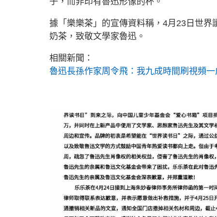
子，而非印有魯迅形像的杯。
據「樂樂茶」的宣傳資料稱，4月23日世
奶茶，致敬文學家魯迅。
相關新聞：
魯迅長孫作家周令飛：我九成時間刷視頻一