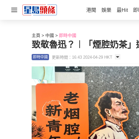
港聞
娛樂
最Hit
即
主頁
中國
即時中國
致敬魯迅？︱「煙腔奶茶」
更新時間：16:43 2024-04-29 HKT
即時中國