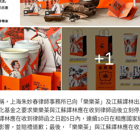
+1
稱，上海朱妙春律師事務所已向「樂樂茶」及江蘇譯林出
化基金之要求樂樂茶與江蘇譯林應在收到律師函後立刻停
譯林應在收到律師函之日起5日內，連續10日在相應國家
影響，並賠禮道歉；最後，「樂樂茶」與江蘇譯林應在收