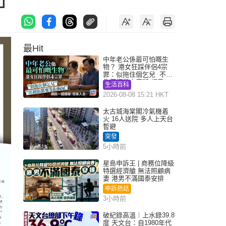
」
最Hit
中年老公係最可怕嘅生
物？ 港女狂踩伴侶4宗
罪：似拖住個乞兒 不解
為何經常去廁所 網民一
生活百科
語道破
2026-08-08 15:21 HKT
太古城海棠閣冷氣機着
火 16人送院 多人上天台
暫避
突發
5小時前
星島申訴王 | 商務位降級
特選經濟艙 無法照顧病
妻 港男不滿國泰安排
申訴熱話
3小時前
破紀錄高溫︱上水錄39.8
度 天文台：自1980年代