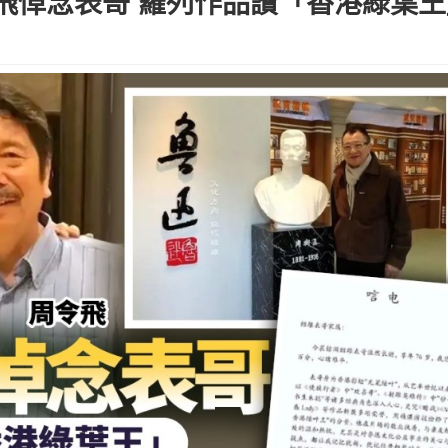
飛悼念表哥 羅列作品讚「香港綠葉王