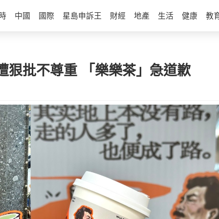
時
中國
國際
星島申訴王
財經
地產
生活
健康
教
遭狠批不尊重 「樂樂茶」急道歉