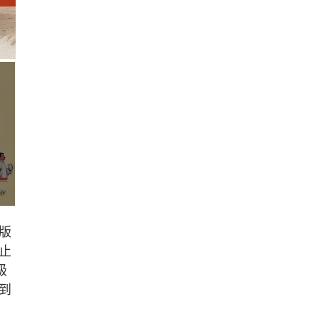
版
止
級
到