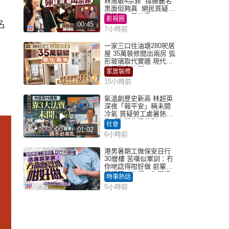
林淑敏4宗罪 撐滕麗名
黑面但夠真 網民質疑：
真係咁一早被雪
影視圈
名
00:45
7小時前
一家三口住油塘280呎居
屋 35萬裝修間出兩房 弧
形玻璃取代實牆 現代神
枱櫃融入玄關
家居裝修
15小時前
氣溫創歷史新高 林超英
深夜「報平安」稱未開
冷氣 質疑勞工處暑熱警
告「取消也沒分別」
社會
01:02
6小時前
港男暑期工做保安日行
30層樓 苦嘆似軍訓：冇
你哋諗得咁好做 前輩傳
授搵筍工心得：你唔識
時事熱話
揀盤啫｜Juicy叮
5小時前