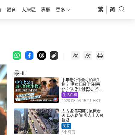
繁
简
育
體育
大灣區
專欄
更多
最Hit
中年老公係最可怕嘅生
物？ 港女狂踩伴侶4宗
罪：似拖住個乞兒 不解
為何經常去廁所 網民一
生活百科
語道破
2026-08-08 15:21 HKT
太古城海棠閣冷氣機着
火 16人送院 多人上天台
暫避
突發
5小時前