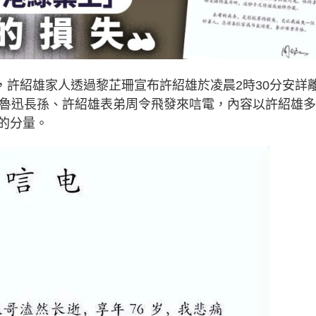
日），許紹雄家人透過黎芷珊宣布許紹雄於凌晨2時30分安詳
。魯迅長孫、許紹雄表弟周令飛發來唁電，內容以許紹雄
的分量。