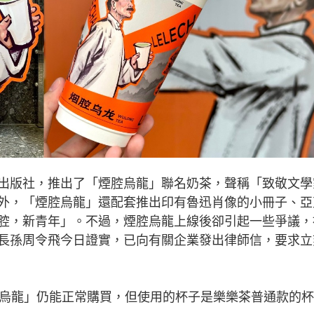
出版社，推出了「煙腔烏龍」聯名奶茶，聲稱「致敬文學
外，「煙腔烏龍」還配套推出印有魯迅肖像的小冊子、亞
腔，新青年」。不過，煙腔烏龍上線後卻引起一些爭議，
長孫周令飛今日證實，已向有關企業發出律師信，要求立
腔烏龍」仍能正常購買，但使用的杯子是樂樂茶普通款的杯