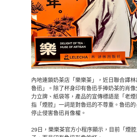
內地連鎖奶茶店「樂樂茶」，近日聯合譯林
魯迅」。除了杯身印有魯迅手捧奶茶的肖像
力立牌、紙袋等，產品的宣傳標語是「老煙
指「煙腔」一詞是對魯迅的不尊重。魯迅的
停止侵害魯迅肖像權。
29日，樂樂茶官方小程序顯示，目前「煙