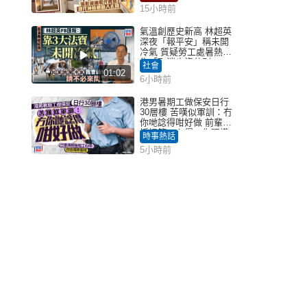
15小時前
氣溫創歷史新高 林超英
深夜「報平安」稱未開
冷氣 質疑勞工處暑熱警
告「取消也沒分別」
社會
01:02
6小時前
港男暑期工做保安日行
30層樓 苦嘆似軍訓：冇
你哋諗得咁好做 前輩傳
授搵筍工心得：你唔識
時事熱話
揀盤啫｜Juicy叮
5小時前