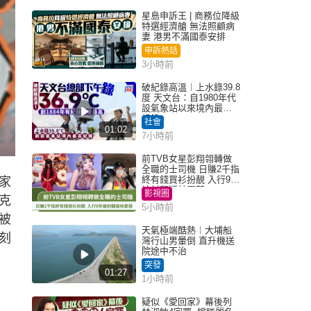
星島申訴王 | 商務位降級
特選經濟艙 無法照顧病
妻 港男不滿國泰安排
申訴熱話
3小時前
破紀錄高溫︱上水錄39.8
度 天文台：自1980年代
設氣象站以來境內最高
紀錄
社會
01:02
7小時前
前TVB女星彭翔翎轉做
全職的士司機 日賺2千指
終有錢買衫扮靚 入行9年
家
被封翻版林夏薇
影視圈
克
5小時前
被
天氣極端酷熱︱大埔船
刻
灣行山男暈倒 直升機送
院途中不治
突發
01:27
1小時前
疑似《愛回家》幕後列