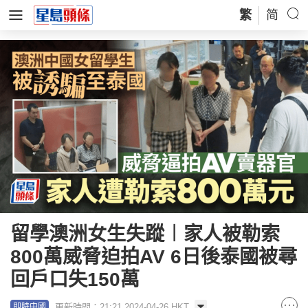
繁
简
留學澳洲女生失蹤︱家人被勒索
800萬威脅迫拍AV 6日後泰國被尋
回戶口失150萬
更新時間：21:21 2024-04-26 HKT
即時中國