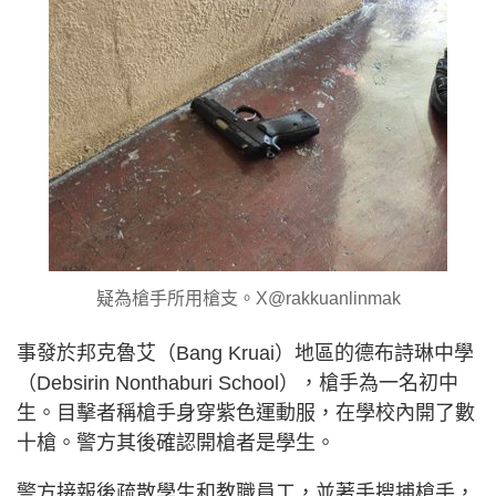
疑為槍手所用槍支。X@rakkuanlinmak
事發於邦克魯艾（Bang Kruai）地區的德布詩琳中學
（Debsirin Nonthaburi School），槍手為一名初中
生。目擊者稱槍手身穿紫色運動服，在學校內開了數
十槍。警方其後確認開槍者是學生。
警方接報後疏散學生和教職員工，並著手搜捕槍手，