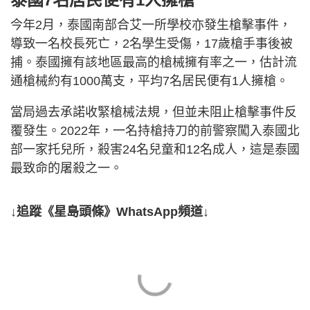
今年2月，泰國南部合艾一所學校亦發生槍擊事件，
導致一名校長死亡，2名學生受傷，17歲槍手事後被
捕。泰國擁有該地區最高的槍械擁有率之一，估計流
通槍械約有1000萬支，平均7名居民便有1人擁槍。
當局過去承諾收緊槍械法規，但並未阻止槍擊事件反
覆發生。2022年，一名持槍持刀的前警察闖入泰國北
部一家托兒所，殺害24名兒童和12名成人，這是泰國
最致命的屠殺之一。
↓追蹤《星島頭條》WhatsApp頻道↓