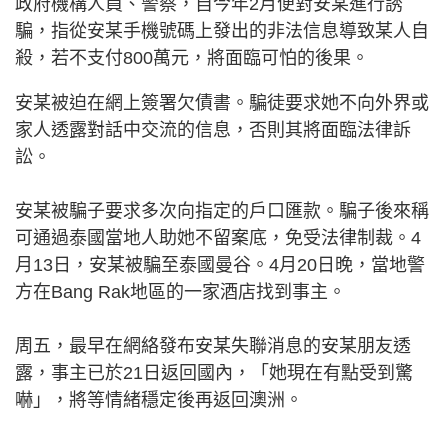
政府機構人員、警察，自今年2月便對安某進行誘
騙，指從安某手機號碼上發出的非法信息導致某人自
殺，若不支付800萬元，將面臨可怕的後果。
安某被迫在網上簽署欠債書。騙徒要求她不向外界或
家人透露對話中交流的信息，否則其將面臨法律訴
訟。
安某被騙子要求多次向指定的戶口匯款。騙子後來稱
可通過泰國當地人助她不留案底，免受法律制裁。4
月13日，安某被騙至泰國曼谷。4月20日晚，當地警
方在Bang Rak地區的一家酒店找到事主。
周五，最早在網絡發布安某失聯消息的安某朋友透
露，事主已於21日返回國內，「她現在有點受到驚
嚇」，將等情緒穩定後再返回澳洲。