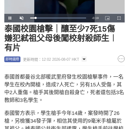
Remaining
-
0:18
Loaded
:
Pause
Unmute
Picture-
Fullscr
100.00%
in-
Picture
泰國校園槍擊｜釀至少7死15傷
Time
嫌犯弒祖父母後闖校射殺師生︱
有片
更新時間：12:02 2026-08-07 HKT
即時國際
泰國首都曼谷北部暖武里府發生校園槍擊事件，一名
學生在校內開槍，造成7人死亡，另有15人受傷，其
中2人重傷。槍手其後開槍自殺身亡，死者還包括3名
教師和3名學生。
泰國警方表示，學生槍手今年14歲，案發時開了26
槍，另檢獲34發子彈，相信其使用的9毫米手槍屬於
其祖父。據泰國公共衛生部透露，學生槍手前往學校