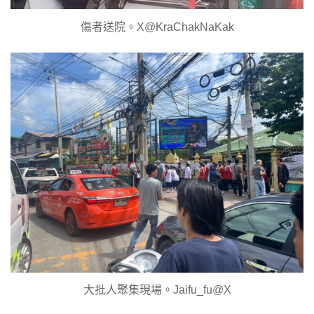
傷者送院。X@KraChakNaKak
大批人聚集現場。Jaifu_fu@X