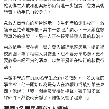
確切傷亡人數和犯案細節仍待進一步證實。警方其後
證實，槍手已自殺身亡。
急救人員發布的照片​​顯示，學生們陸續走出校門，救
護車正忙碌地穿梭。其中一張照片顯示，一人躺在救
護車外的擔架上，另一人正在接受醫護人員的救治。
由於槍手一度在逃，警方警告鄰近地區居民，遠離學
校周圍，為了相關人員安全，也不要分享影像，更不
要散播未經證實的消息，以免干擾正在進行的救援行
動。
事發中學約有3100名學生及147名教師。一名18歲的
學生說，他一開始以為是有人在放鞭炮或敲打某些東
西。他說：「我一開始沒覺得是槍聲，響了很多聲：
砰砰砰。然後就安靜了，隨後又響了起來。」
泰國7名居民便有1人擁槍