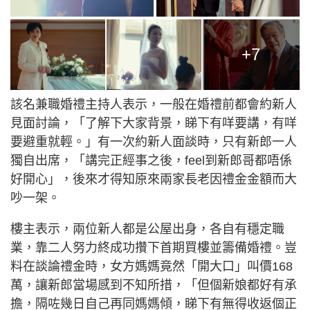
+7
該名兼職婚禮主持人表示，一般在婚禮前都會約新人
見面討論，「了解下大家背景，睇下有咩要講，有咩
要避重就輕。」有一次約新人面談時，只有新郎一人
獨自出席，「講完正經事之後，feel到新郎哥都唔係
好開心」，後來才得知原來兩家長老因禮金金額而大
吵一架。
樓主表示，兩位新人都是公屋出身，各自有穩定職
業，靠二人努力終成功攢下首期買樓並籌備婚禮。豈
料在談論禮金時，女方媽媽竟然「開大口」叫價168
萬，讓新郎當場感到不知所措，「但個新娘都好有承
擔，隔咗幾日自己再同媽媽傾，睇下有無得收返個正