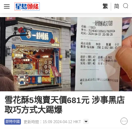
繁
简
雪花酥5塊賣天價681元 涉事黑店
取巧方式大踢爆
更新時間：15:09 2024-04-12 HKT
即時中國