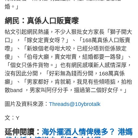
婚。」
網民：真係人口販賣嚟
帖文引起網民熱議，不少人狠批女方家長「獅子開大
口」，「嫁女定賣女呀？」、「168萬真係人口販賣
嚟」、「新娘個老母咁大咬，已經分唔到佢係狼定
傻」、「伯母大癲，賣女咁賣，結婚都要一路發」、
「個女只係件貨物。」也有網民感嘆新人感情深厚，
沒有因此分開，「好彩無為錢而分開，168萬真係
癲」、「男家都好，肯就範，我見有些傾唔掂，拍枱
散band ，男家叫阿仔分手，搵過第二個好女仔。」
圖片及資料來源：
Threads@10ybrotalk
文：Y
延伸閱讀：
海外擺酒人情俾幾多？ 港媽