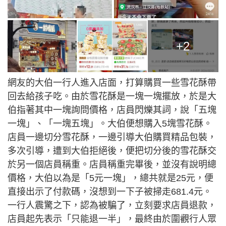
+2
網友的大伯一行人進入店面，打算購買一些雪花酥帶
回去給孩子吃。由於雪花酥是一塊一塊擺放，於是大
伯指著其中一塊詢問價格，店員閃爍其詞，說「五塊
一塊」、「一塊五塊」。大伯便想購入5塊雪花酥。
店員一邊切分雪花酥，一邊引導大伯購買精品包裝，
多次引導，遭到大伯拒絕後，便把切分後的雪花酥交
於另一個店員稱重。店員稱重完畢後，並沒有說明總
價格，大伯以為是「5元一塊」，總共就是25元，便
直接出示了付款碼，沒想到一下子被掃走681.4元。
一行人震驚之下，認為被騙了，立刻要求店員退款，
店員起先表示「只能退一半」，最終由於圍觀行人眾