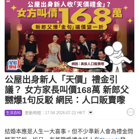
公屋出身新人「天價」禮金引
議？ 女方家長叫價168萬 新郎父
嬲爆1句反駁 網民：人口販賣嚟
更新時間：17:04 2026-07-21 HKT
生活百科
結婚本應是人生一大喜事，但不少準新人會為禮金問