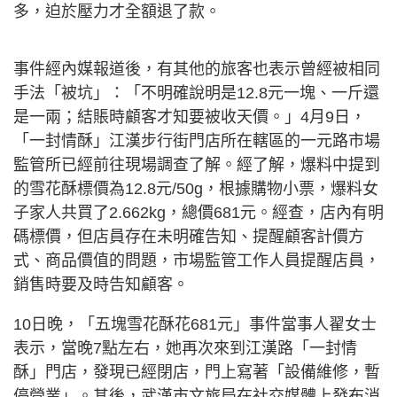
多，迫於壓力才全額退了款。
事件經內媒報道後，有其他的旅客也表示曾經被相同
手法「被坑」：「不明確說明是12.8元一塊、一斤還
是一兩；結賬時顧客才知要被收天價。」4月9日，
「一封情酥」江漢步行街門店所在轄區的一元路市場
監管所已經前往現場調查了解。經了解，爆料中提到
的雪花酥標價為12.8元/50g，根據購物小票，爆料女
子家人共買了2.662kg，總價681元。經查，店內有明
碼標價，但店員存在未明確告知、提醒顧客計價方
式、商品價值的問題，市場監管工作人員提醒店員，
銷售時要及時告知顧客。
10日晚，「五塊雪花酥花681元」事件當事人翟女士
表示，當晚7點左右，她再次來到江漢路「一封情
酥」門店，發現已經閉店，門上寫著「設備維修，暫
停營業」。其後，武漢市文旅局在社交媒體上發布消