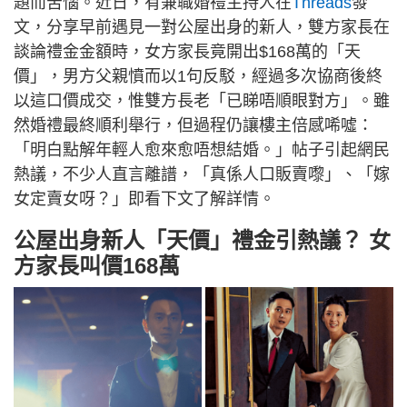
題而苦惱。近日，有兼職婚禮主持人在
Threads
發
文，分享早前遇見一對公屋出身的新人，雙方家長在
談論禮金金額時，女方家長竟開出$168萬的「天
價」，男方父親憤而以1句反駁，經過多次協商後終
以這口價成交，惟雙方長老「已睇唔順眼對方」。雖
然婚禮最終順利舉行，但過程仍讓樓主倍感唏噓：
「明白點解年輕人愈來愈唔想結婚。」帖子引起網民
熱議，不少人直言離譜，「真係人口販賣嚟」、「嫁
女定賣女呀？」即看下文了解詳情。
公屋出身新人「天價」禮金引熱議？ 女
方家長叫價168萬