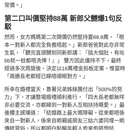
常價。」
第二口叫價堅持88萬 新郎父嬲爆1句反
駁
然而，女方媽媽第二次開價仍然堅持要88.8萬，「根
本一對新人都完全負擔唔起。」新郎爸爸對此亦非常
生氣，「聽完直頭嬲到同新郎講：『搞大個肚，有咗
bb就一蚊都唔洗俾！』」 雙方因此僵持不下，最終
經過多次周旋後，決定以16萬禮金拍板定案，惟當時
「兩邊長老都經已睇唔順眼對方。」
所幸在婚禮當天，靠著兄弟姊妹團付出「500%的努
力」下，才讓整場婚禮順利進行，「四大長老都無咩
非必要交流，亦都睇到一對新人互相扶持嘅愛。」最
後樓主感嘆道：「結婚路上最大嘅障礙，從來都唔係
來自一對新人，係來自啲親戚朋友三姑六婆同埋一啲
傳統習俗，所以都明白點解年輕人愈來愈唔想結