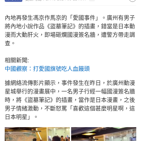
內地再發生馮京作馬京的「愛國事件」。廣州有男子
將內地小說作品《盜墓筆記》的插畫，錯當是日本動
漫而大動肝火，即場砸爛國漫簽名牆，遭警方帶走調
查。
相關新聞:
中國觀察：打愛國旗號吃人血饅頭
據網絡流傳影片顯示，事件發生在昨日，於廣州動漫
星城舉行的漫畫展中，一名男子行經一幅國漫簽名牆
時，將《盜墓筆記》的插畫，當作是日本漫畫，之後
男子情緒激動，不斷怒罵「喜歡這個甚麼明星啊，這
日本明星」。