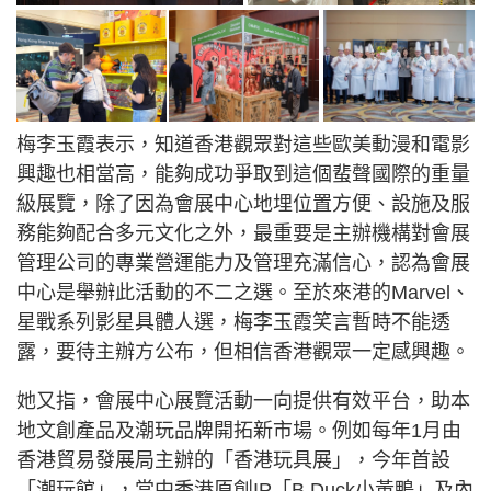
梅李玉霞表示，知道香港觀眾對這些歐美動漫和電影
興趣也相當高，能夠成功爭取到這個蜚聲國際的重量
級展覽，除了因為會展中心地埋位置方便、設施及服
務能夠配合多元文化之外，最重要是主辦機構對會展
管理公司的專業營運能力及管理充滿信心，認為會展
中心是舉辦此活動的不二之選。至於來港的Marvel、
星戰系列影星具體人選，梅李玉霞笑言暫時不能透
露，要待主辦方公布，但相信香港觀眾一定感興趣。
她又指，會展中心展覽活動一向提供有效平台，助本
地文創產品及潮玩品牌開拓新市場。例如每年1月由
香港貿易發展局主辦的「香港玩具展」，今年首設
「潮玩館」，當中香港原創IP「B.Duck小黃鴨」及內