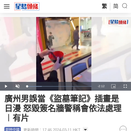
繁
简
Remaining
-
2:12
Loaded
:
Play
Unmute
Picture-
Full
23.53%
in-
Picture
Time
廣州男誤當《盜墓筆記》插畫是
日漫 怒毀簽名牆警稱會依法處理
︱有片
更新時間：17:46 2024-03-11 HKT
即時中國