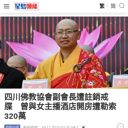
繁
简
四川佛教協會副會長遭註銷戒
牒 曾與女主播酒店開房遭勒索
320萬
更新時間：19:17 2024-02-25 HKT
即時中國