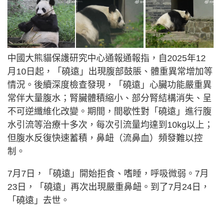
中國大熊貓保護研究中心通報通報指，自2025年12
月10日起，「磽遠」出現腹部鼓脹、體重異常增加等
情況。後續深度檢查發現，「磽遠」心臟功能嚴重異
常伴大量腹水；腎臟體積縮小、部分腎結構消失、呈
不可逆纖維化改變。期間，間歇性對「磽遠」進行腹
水引流等治療十多次，每次引流量均達到10kg以上；
但腹水反復快速蓄積，鼻衄（流鼻血）頻發難以控
制。
7月7日，「磽遠」開始拒食、嗜睡，呼吸微弱。7月
23日，「磽遠」再次出現嚴重鼻衄。到了7月24日，
「磽遠」去世。