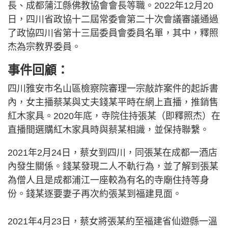
長、成都蒲江縣佛教協會會長等職。2022年12月20
日，四川省政協十二屆常委會第二十次會議審議通過
了政協四川省第十三屆委員會委員名單，其中，釋照
杰為宗教界委員。
事件回顧：
四川雅安市名山區檢察院審理一宗敲詐案件的起訴書
內，女主播蔡某與丈夫錢某平時在網上直播，推銷售
紅木家具。2020年底，寺院住持張某（即釋照杰）在
直播間選購紅木家具時與蔡某相識，並保持聯繫。
2021年2月24日，蔡女到四川，同張某在成都一酒店
內發生關係。錢某發現二人不軌行為，並了解到張某
為僧人且是成都浦江一座較為有名的寺廟住持等身
份。錢某逐要妻子再次約張某到福建見面。
2021年4月23日，蔡女將張某約至福建省仙遊縣一溫