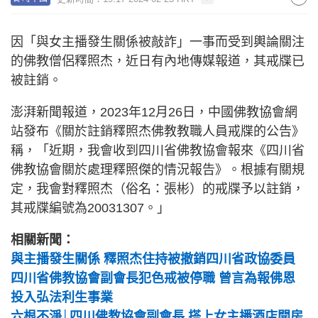
因「與女主播發生關係被敲詐」一事而受到輿論關注
的佛教僧侶釋照杰，近日有內地傳媒報道，其戒牒已
被註銷。
澎湃新聞報道，2023年12月26日，中國佛教協會網
站發布《關於註銷釋照杰佛教教職人員戒牒的公告》
稱，「近期，我會收到四川省佛教協會報來《四川省
佛教協會關於處理釋照傑的情況報告》。根據有關規
定，我會對釋照杰（俗名：張彬）的戒牒予以註銷，
其戒牒編號為20031307。」
相關新聞：
與主播發生關係 釋照杰住持被撤銷四川省政協委員
四川省佛教協會副會長犯色戒被停職 曾言為報佛恩
投入弘法利生事業
六根不淨│四川佛教協會副會長 搭上女主播酒店開房