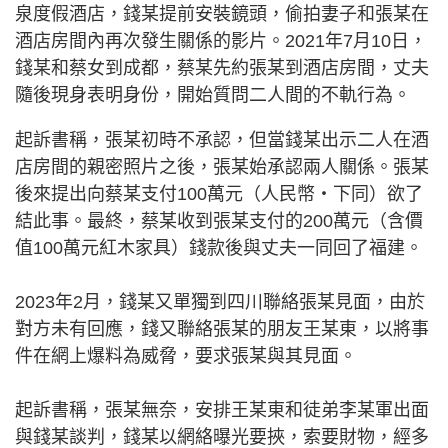
泉度假酒店，錢某提前安裝鏡頭，偷拍妻子和張某在
酒店房間內再次發生關係的影片。2021年7月10日，
錢某和蔡女到成都，蔡某先約張某到酒店房間，丈夫
隨後現身表明身份，開始質問二人間的不軌行為。
起訴書稱，張某初時不承認，但當錢某出示二人在酒
店房間的親密照片之後，張某始承認兩人關係。張某
後來提出向蔡某支付100萬元（人民幣‧下同）欲了
結此事。最終，蔡某收到張某支付的200萬元（含價
值100萬元紅木家具）錢款後與丈夫一同回了福建。
2023年2月，錢某又單獨到四川聯絡張某見面，由於
對方未有回應，錢又聯絡張某的朋友王某東，以將事
件在網上爆料為威脅，要求張某與其見面。
起訴書稱，張某無奈，安排王某東和徒弟李某軍出面
與錢某談判，錢某以網絡曝光要挾，索要財物，經多