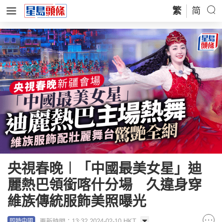
繁
简
央視春晚︱「中國最美女星」迪
麗熱巴領銜喀什分場 久違身穿
維族傳統服飾美照曝光
更新時間：13:32 2024-02-10 HKT
即時中國