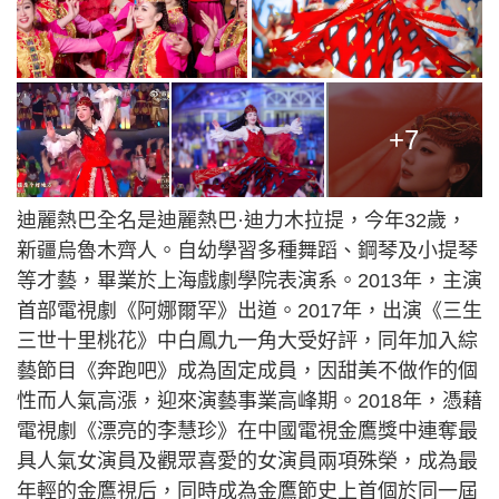
+7
迪麗熱巴全名是迪麗熱巴·迪力木拉提，今年32歲，
新疆烏魯木齊人。自幼學習多種舞蹈、鋼琴及小提琴
等才藝，畢業於上海戲劇學院表演系。2013年，主演
首部電視劇《阿娜爾罕》出道。2017年，出演《三生
三世十里桃花》中白鳳九一角大受好評，同年加入綜
藝節目《奔跑吧》成為固定成員，因甜美不做作的個
性而人氣高漲，迎來演藝事業高峰期。2018年，憑藉
電視劇《漂亮的李慧珍》在中國電視金鷹獎中連奪最
具人氣女演員及觀眾喜愛的女演員兩項殊榮，成為最
年輕的金鷹視后，同時成為金鷹節史上首個於同一屆