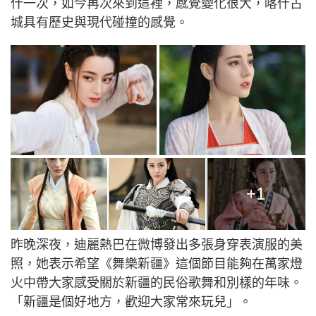
什一次，如今再次來到這裡，感覺變化很大，喀什古
城具有歷史與現代碰撞的感覺。
+1
昨晚深夜，迪麗熱巴在微博發出多張身穿表演服的美
照，她表示希望《舞樂新疆》這個節目能夠在萬家燈
火中帶大家感受關於新疆的民俗歌舞和別樣的年味。
「新疆是個好地方，歡迎大家常來玩兒」。