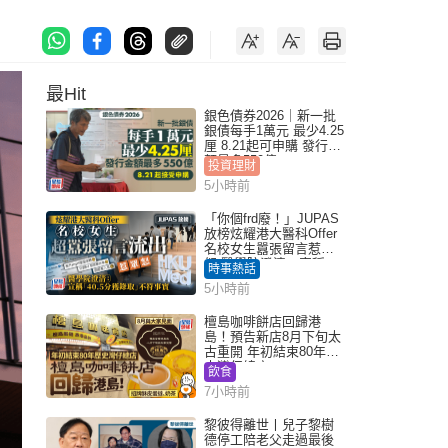
最Hit
銀色債券2026｜新一批
銀債每手1萬元 最少4.25
厘 8.21起可申購 發行金
額最多550億
投資理財
5小時前
「你個frd廢！」JUPAS
放榜炫耀港大醫科Offer
名校女生囂張留言惹眾
怒 醫學院澄清：宣稱
時事熱話
「40.5分獲錄取」不符事
5小時前
實｜Juicy叮
檀島咖啡餅店回歸港
島！預告新店8月下旬太
古重開 年初結束80年歷
史灣仔總店
飲食
7小時前
黎彼得離世丨兒子黎樹
德停工陪老父走過最後