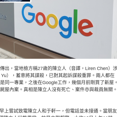
傳出，當地檢方稱27歲的陳立人（音譯，Liren Chen）
yi Yu），蓄意將其謀殺，已對其起訴謀殺重罪。兩人都在
是同一專業，之後在Google工作，幾個月前剛買了新屋
雙陳屍屋內案。真相是陳立人沒有死亡、案件亦與裁員無關
日早上嘗試致電陳立人和于軒一，但電話並未接通。當朋