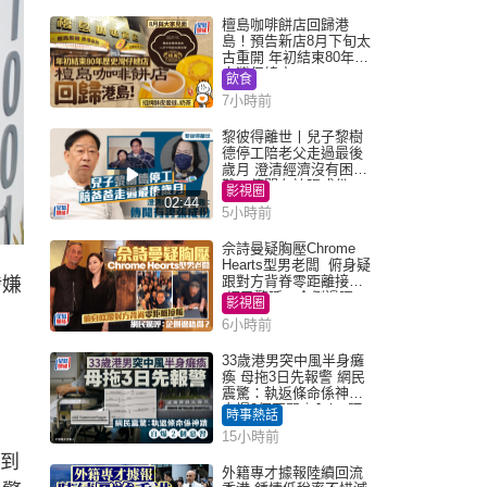
檀島咖啡餅店回歸港
島！預告新店8月下旬太
古重開 年初結束80年歷
史灣仔總店
飲食
7小時前
黎彼得離世丨兒子黎樹
德停工陪老父走過最後
歲月 澄清經濟沒有困
難：傳聞有誇張成份
影視圈
02:44
5小時前
佘詩曼疑胸壓Chrome
Hearts型男老闆 俯身疑
跟對方背脊零距離接觸
涉嫌
網民驚呼：企側邊唔
影視圈
得？
6小時前
。
33歲港男突中風半身癱
。
瘓 母拖3日先報警 網民
震驚：執返條命係神蹟
自爆2個惡習｜Juicy叮
時事熱話
15小時前
友到
外籍專才據報陸續回流