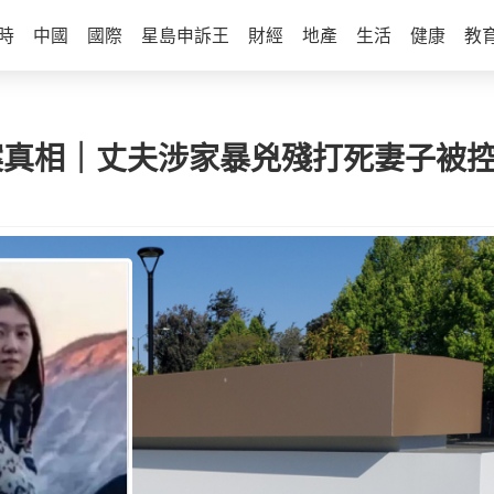
時
中國
國際
星島申訴王
財經
地產
生活
健康
教
命案真相｜丈夫涉家暴兇殘打死妻子被