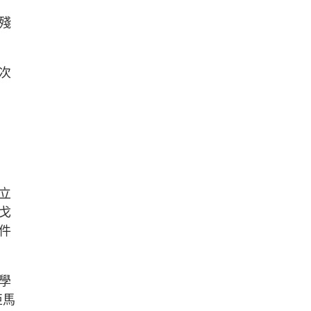
殘
次
立
迭戈
件
大學
亞馬