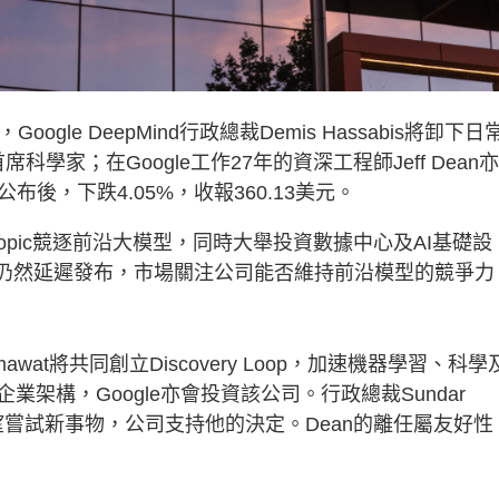
Google DeepMind行政總裁Demis Hassabis將卸下日
t首席科學家；在Google工作27年的資深工程師Jeff Dean
公布後，下跌4.05%，收報360.13美元。
thropic競逐前沿大模型，同時大舉投資數據中心及AI基礎設
 Pro至今仍然延遲發布，市場關注公司能否維持前沿模型的競爭力
Ghemawat將共同創立Discovery Loop，加速機器學習、科學
架構，Google亦會投資該公司。行政總裁Sundar
7年後希望嘗試新事物，公司支持他的決定。Dean的離任屬友好性