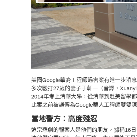
美國Google華裔工程師遇害案有進一步消息
多次毆打27歲的妻子于軒一（音譯，Xuan
2014年考上清華大學，從清華到赴美留學都
此案之前被誤傳為Google華人工程師雙
當地警方：高度殘忍
這宗悲劇的報案人是他們的朋友，據稱16