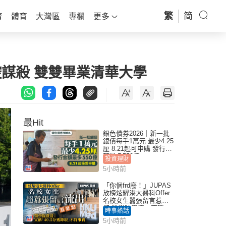
繁
简
育
體育
大灣區
專欄
更多
控謀殺 雙雙畢業清華大學
最Hit
銀色債券2026｜新一批
銀債每手1萬元 最少4.25
厘 8.21起可申購 發行金
額最多550億
投資理財
5小時前
「你個frd廢！」JUPAS
放榜炫耀港大醫科Offer
名校女生囂張留言惹眾
怒 醫學院澄清：宣稱
時事熱話
「40.5分獲錄取」不符事
5小時前
實｜Juicy叮