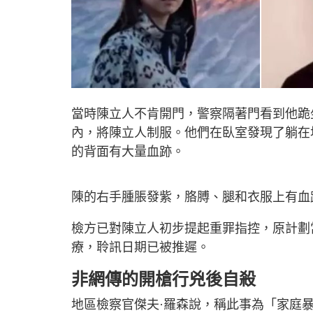
當時陳立人不肯開門，警察隔著門看到他跪
內，將陳立人制服。他們在臥室發現了躺在
的背面有大量血跡。
陳的右手腫脹發紫，胳膊、腿和衣服上有血
檢方已對陳立人初步提起重罪指控，原計劃
療，聆訊日期已被推遲。
非網傳的開槍行兇後自殺
地區檢察官傑夫·羅森說，稱此事為「家庭