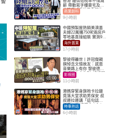
，警
香港 鍾情低稅率不惜減
薪 帶動寫字樓豪宅及學
位競爭「香港已重現生
商業創科
機」
9小時前
中國預製屋熱銷美澳墨
夫婦22萬購750呎兩房戶
零地基直接組裝 實測9個
月激讚
海外置業
17小時前
黎彼得離世丨許冠傑親
撰悼念文憶故友：感恩
音樂路上有你 黎彼德曾
直認唔夾合作7年終拆夥
影視圈
01:00
11小時前
港媽穿緊身旗袍卡拉鏈
竟落大堂求助男保安 叔
叔邊拉邊講「這句話」
網民：AV情節？｜Juicy
時事熱話
叮
6小時前