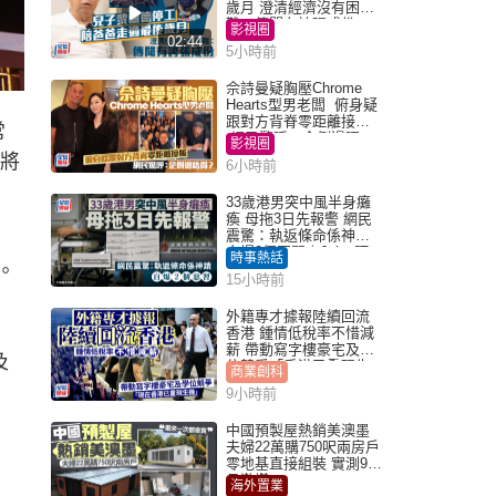
歲月 澄清經濟沒有困
難：傳聞有誇張成份
影視圈
02:44
5小時前
佘詩曼疑胸壓Chrome
Hearts型男老闆 俯身疑
跟對方背脊零距離接觸
常
網民驚呼：企側邊唔
影視圈
得？
亦將
6小時前
33歲港男突中風半身癱
瘓 母拖3日先報警 網民
震驚：執返條命係神蹟
自爆2個惡習｜Juicy叮
時事熱話
。
15小時前
外籍專才據報陸續回流
香港 鍾情低稅率不惜減
薪 帶動寫字樓豪宅及學
及
位競爭「香港已重現生
商業創科
機」
9小時前
中國預製屋熱銷美澳墨
夫婦22萬購750呎兩房戶
零地基直接組裝 實測9個
月激讚
海外置業