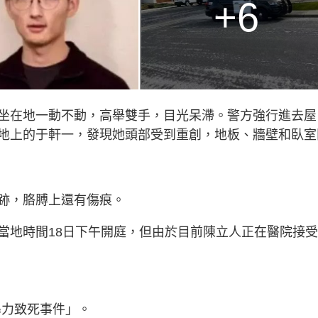
+6
坐在地一動不動，高舉雙手，目光呆滯。警方強行進去屋
地上的于軒一，發現她頭部受到重創，地板、牆壁和臥室
跡，胳膊上還有傷痕。
當地時間18日下午開庭，但由於目前陳立人正在醫院接
暴力致死事件」。