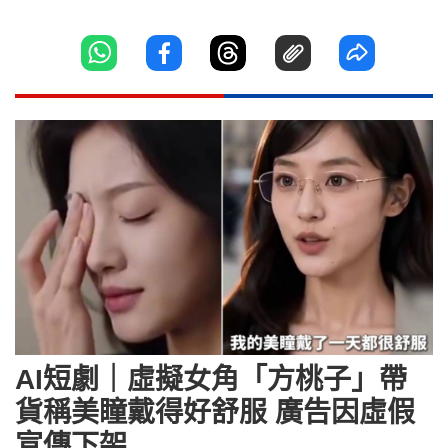
AI短劇｜虛擬女角「方桃子」帶
貨稱美瞳戴得好舒服 廣告因虛假
宣傳下架