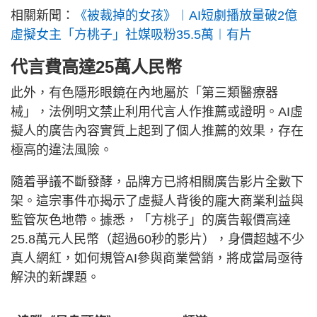
相關新聞：
《被裁掉的女孩》︱AI短劇播放量破2億
虛擬女主「方桃子」社媒吸粉35.5萬︱有片
代言費高達25萬人民幣
此外，有色隱形眼鏡在內地屬於「第三類醫療器
械」，法例明文禁止利用代言人作推薦或證明。AI虛
擬人的廣告內容實質上起到了個人推薦的效果，存在
極高的違法風險。
隨着爭議不斷發酵，品牌方已將相關廣告影片全數下
架。這宗事件亦揭示了虛擬人背後的龐大商業利益與
監管灰色地帶。據悉，「方桃子」的廣告報價高達
25.8萬元人民幣（超過60秒的影片），身價超越不少
真人網紅，如何規管AI參與商業營銷，將成當局亟待
解決的新課題。