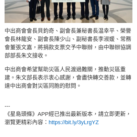
中出商會會長貝鈞奇、副會長兼秘書長温幸平、榮譽
會長林龍安、副會長陳少山、副秘書長李淑媛、常務
會董張文嘉，將捐款支票交予中聯辦，由中聯辦協調
部部長朱文接收。
中出商會希望幫助災區人民渡過難關，推動災區重
建。朱文部長表示衷心感謝，會盡快轉交善款，並轉
達中出商會對災區同胞的慰問。
---
《星島頭條》APP經已推出最新版本，請立即更新，
瀏覽更精彩內容：
https://bit.ly/3yLrgYZ