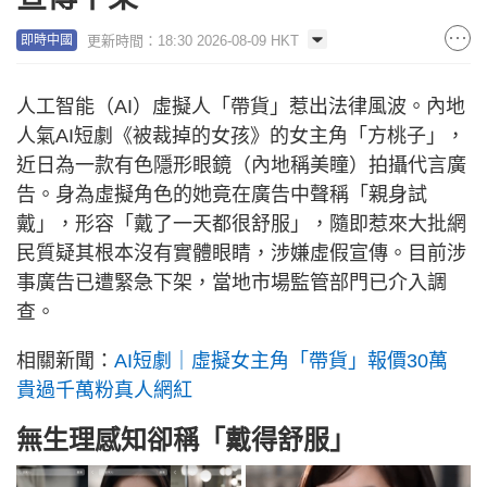
更新時間：18:30 2026-08-09 HKT
即時中國
人工智能（AI）虛擬人「帶貨」惹出法律風波。內地
人氣AI短劇《被裁掉的女孩》的女主角「方桃子」，
近日為一款有色隱形眼鏡（內地稱美瞳）拍攝代言廣
告。身為虛擬角色的她竟在廣告中聲稱「親身試
戴」，形容「戴了一天都很舒服」，隨即惹來大批網
民質疑其根本沒有實體眼睛，涉嫌虛假宣傳。目前涉
事廣告已遭緊急下架，當地市場監管部門已介入調
查。
相關新聞：
AI短劇｜虛擬女主角「帶貨」報價30萬
貴過千萬粉真人網紅
無生理感知卻稱「戴得舒服」