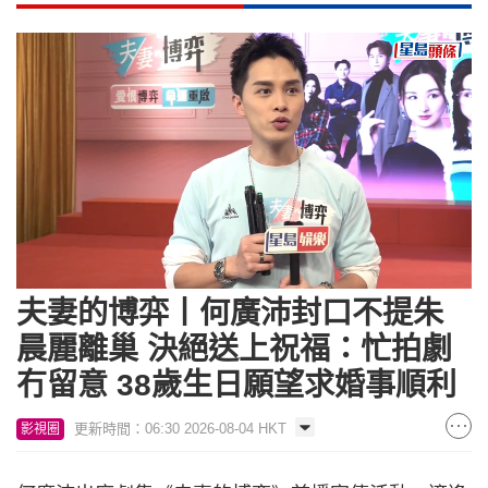
Loaded
:
Unmute
13.64%
夫妻的博弈丨何廣沛封口不提朱
晨麗離巢 決絕送上祝福：忙拍劇
冇留意 38歲生日願望求婚事順利
更新時間：06:30 2026-08-04 HKT
影視圈