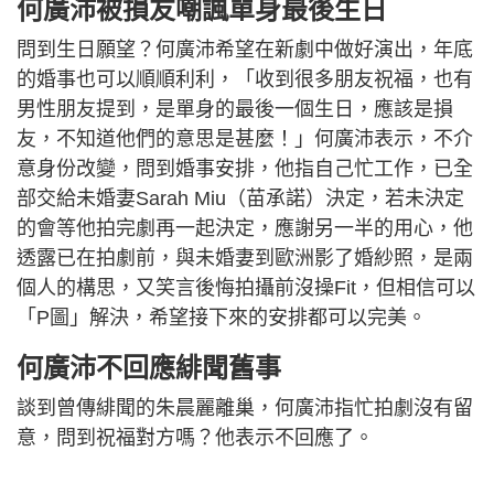
何廣沛被損友嘲諷單身最後生日
問到生日願望？何廣沛希望在新劇中做好演出，年底
的婚事也可以順順利利，「收到很多朋友祝福，也有
男性朋友提到，是單身的最後一個生日，應該是損
友，不知道他們的意思是甚麼！」何廣沛表示，不介
意身份改變，問到婚事安排，他指自己忙工作，已全
部交給未婚妻Sarah Miu（苗承諾）決定，若未決定
的會等他拍完劇再一起決定，應謝另一半的用心，他
透露已在拍劇前，與未婚妻到歐洲影了婚紗照，是兩
個人的構思，又笑言後悔拍攝前沒操Fit，但相信可以
「P圖」解決，希望接下來的安排都可以完美。
何廣沛不回應緋聞舊事
談到曾傳緋聞的朱晨麗離巢，何廣沛指忙拍劇沒有留
意，問到祝福對方嗎？他表示不回應了。