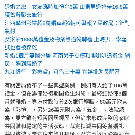
退婚之旅︱女友臨時加禮金3萬 山東男退婚帶16.8萬
積蓄辭職去旅行
江西贛州彩禮超8萬婚車超6輛可舉報？民政局：針對
農村
女家索1888萬禮金及物業等逾億聘禮 上海男：李嘉
誠也會被榨乾
新婚1個月妻鬧分居 河南男子掛橫額開喇叭追禮金 網
民：遇到騙婚了
九江銀行「彩禮貸」可借三十萬 官媒批助長陋習
有關當局發布了一些典型案例，例如有人給了106萬
禮金，但在籌備婚禮期間發生糾紛，最終結婚僅3個
月就離婚。男方付款時分2次銀行轉賬，80萬元附言
為「彩禮」，另外26萬元附言為「五金」。法院認
為，雙方雖有短暫同居經歷，但尚未形成完整的家庭
共同體和穩定的生活狀態，裁定扣減共同筹备婚礼、
共同旅游、亲友往来等开销後，女方應退回彩禮80萬