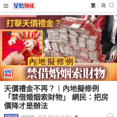
繁
简
天價禮金不再？︱內地擬修例
「禁借婚姻索財物」 網民：把房
價降才是辦法
更新時間：07:00 2023-12-14 HKT
即時中國