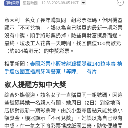
更新時間：12:36 2026-08-05 HKT
即時國際
意大利一名女子長年購買同一組彩票號碼，但因機器
顯示「不可兌換」，誤以為自己購買的最新一期彩票
沒有中獎，順手將彩票扔掉，險些與財富擦身而過。
最終，垃圾工人花費一天時間，找回價值100萬歐元
（約904萬港元）的中獎彩票。
相關新聞：
泰國彩票小販被射殺揭腿藏140粒冰毒 槍
手遭包圍直播刷牙叫警察「等陣」︱有片
家人提醒方知中大獎
綜合外媒報道，該名女子一直購買同一組號碼，因這
些號碼與她一名親人有關。她周日（2日）到當地商
店核對最新一期彩票時，由於小型零售點只能兌換小
額獎金，機器顯示「不可兌獎」，她誤以為自己沒有
中獎，在一氣之下將彩票揉成紙團丟棄，隨後便離開