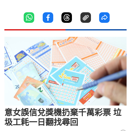
意女誤信兌獎機扔棄千萬彩票 垃
圾工耗一日翻找尋回