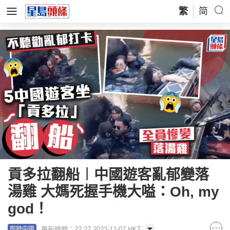
繁
简
貢多拉翻船︱中國遊客亂郁變落
湯雞 大媽死握手機大嗌：Oh, my
god！
更新時間：22:27 2023-12-07 HKT
即時中國