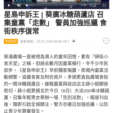
Remaining
-
2:45
Loaded
:
Play
Unmute
Picture-
Fullscr
15.62%
in-
Picture
星島申訴王 | 葵廣冰糖葫蘆店 召
Time
集童黨「走數」 警員加強巡邏 食
街秩序復常
更新時間：20:28 2026-08-06 HKT
申訴熱話
葵涌廣場一直被視為港人的童年回憶，素有「掃街小
食天堂」之稱，但過去數月因童黨橫行，令不少市民
卻步。《星島申訴王》早前獨家揭露，商場內童黨活
動頻繁，滋擾食客及附近商戶，矛頭更直指廣場食街
的一間冰糖葫蘆店。據報童黨與該店店主薛小姐關係
密切，薛小姐更揚言於今日（6日）大派200串冰糖葫
蘆，召集年輕男女舉辦一場「告別派對」。報道刊出
後，隨即引起全城關注，警方亦連日加強巡邏，以防
止青少年罪案發生。