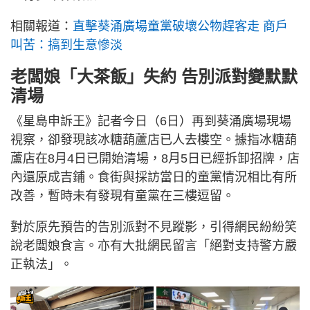
相關報道：
直擊葵涌廣場童黨破壞公物趕客走 商戶
叫苦：搞到生意慘淡
老闆娘「大茶飯」失約 告別派對變默默
清場
《星島申訴王》記者今日（6日）再到葵涌廣場現場
視察，卻發現該冰糖葫蘆店已人去樓空。據指冰糖葫
蘆店在8月4日已開始清場，8月5日已經拆卸招牌，店
內還原成吉鋪。食街與採訪當日的童黨情況相比有所
改善，暫時未有發現有童黨在三樓逗留。
對於原先預告的告別派對不見蹤影，引得網民紛紛笑
說老闆娘食言。亦有大批網民留言「絕對支持警方嚴
正執法」。