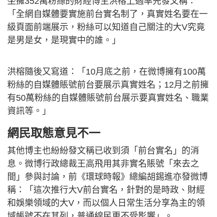
坐擁352萬粉絲的財經博主洪榕上週率先發文稱：
「全網自媒體要實施前台實名制了，真實姓名要在一
級頁面前端展示，粉絲可以知道自己關注的大V究竟
是男是女，是現實中的誰。」
洪榕隨後又寫道：「10月底之前，在微博擁有100萬
粉絲的自媒體賬號前台要展示真實姓名；12月之前擁
有50萬粉絲的自媒體賬號前台展示要真實姓名、職業
資訊等。」
網民取態意見不一
其他博主也紛紛發文稱已收到須「前台實名」的消
息。微博行政總裁王高飛用其非實名賬號「來去之
間」參與討論，前《環球時報》總編胡錫進亦發微博
稱：「這次推行大V前台實名，針對的是時政、財經
和娛樂領域的大V，而以個人日常生活分享為主的領
域帳號不在其列，普通線民更不受影響」。