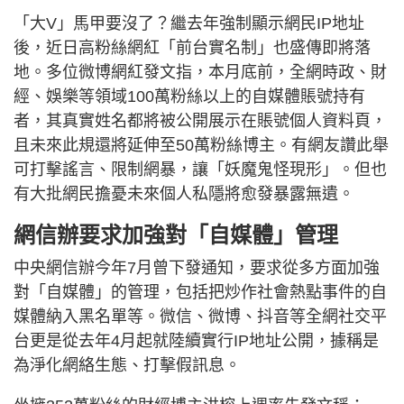
「大V」馬甲要沒了？繼去年強制顯示網民IP地址
後，近日高粉絲網紅「前台實名制」也盛傳即將落
地。多位微博網紅發文指，本月底前，全網時政、財
經、娛樂等領域100萬粉絲以上的自媒體賬號持有
者，其真實姓名都將被公開展示在賬號個人資料頁，
且未來此規還將延伸至50萬粉絲博主。有網友讚此舉
可打擊謠言、限制網暴，讓「妖魔鬼怪現形」。但也
有大批網民擔憂未來個人私隱將愈發暴露無遺。
網信辦要求加強對「自媒體」管理
中央網信辦今年7月曾下發通知，要求從多方面加強
對「自媒體」的管理，包括把炒作社會熱點事件的自
媒體納入黑名單等。微信、微博、抖音等全網社交平
台更是從去年4月起就陸續實行IP地址公開，據稱是
為淨化網絡生態、打擊假訊息。