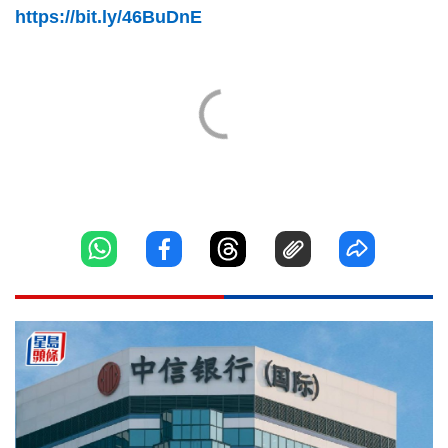
https://bit.ly/46BuDnE