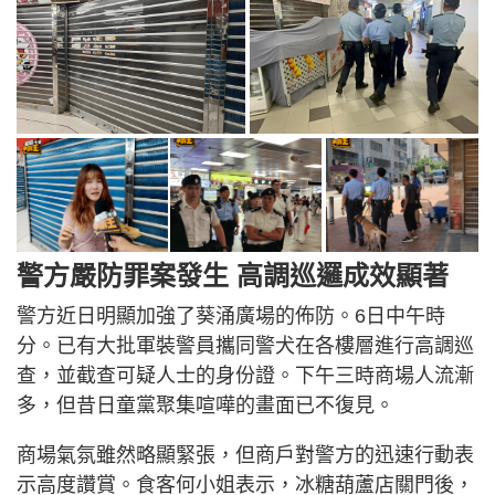
警方嚴防罪案發生 高調巡邏成效顯著
警方近日明顯加強了葵涌廣場的佈防。6日中午時
分。已有大批軍裝警員攜同警犬在各樓層進行高調巡
查，並截查可疑人士的身份證。下午三時商場人流漸
多，但昔日童黨聚集喧嘩的畫面已不復見。
商場氣氛雖然略顯緊張，但商戶對警方的迅速行動表
示高度讚賞。食客何小姐表示，冰糖葫蘆店關門後，