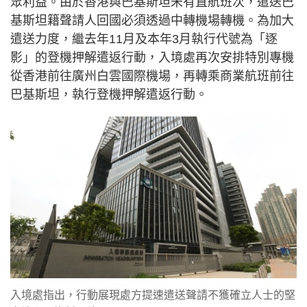
眾利益。由於香港與巴基斯坦未有直航班次，遣送巴
基斯坦籍聲請人回國必須透過中轉機場轉機。為加大
遣送力度，繼去年11月及本年3月執行代號為「逐
影」的登機押解遣返行動，入境處再次安排特別專機
從香港前往廣州白雲國際機場，再轉乘商業航班前往
巴基斯坦，執行登機押解遣返行動。
入境處指出，行動展現處方提速遣送聲請不獲確立人士的堅