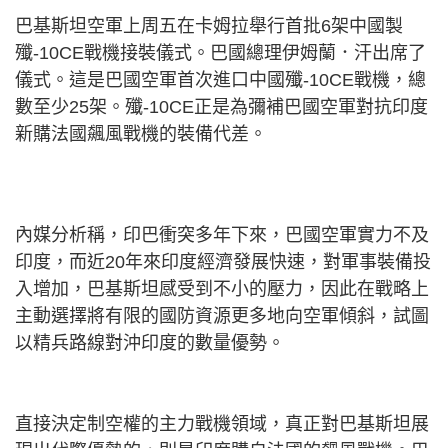
巴基斯坦空軍上周五在卡姆拉舉行首批
6
架中國製
殲
-10CE
戰機接裝儀式。巴國總理伊姆蘭．汗出席了
儀式。這是巴國空軍首次進口中國殲
-10CE
戰機，總
數至少
25
架。殲
-10CE
正是為彌補巴國空軍對抗印度
新購法國飆風戰機的裝備代差。
內媒分析稱，印巴衝突多年下來，巴國空軍實力不及
印度，而近
20
年來印度經濟發展快速，對軍事裝備投
入增加，巴基斯坦感受到不小的壓力，因此在戰略上
主動選擇將有限的國防資源更多地向空軍傾斜，試圖
以精兵路線對沖印度的數量優勢。
直接決定制空權的主力戰機領域，真正對巴基斯坦展