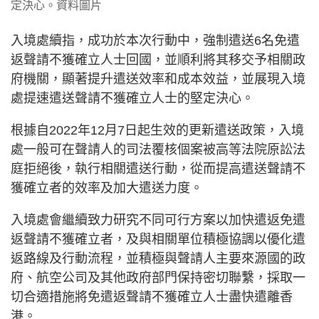
定決心。資料圖片
入境處續指，成功於本次行動中，強制遣送6名免遣
返聲請不獲確立人士回國，並順利將其移交予相關政
府機關，顯著提升遣送效率和成本效益，並展現入境
處提速遣送聲請不獲確立人士的堅定決心。
根據自2022年12月7日起生效的更新遣送政策，入境
處一般可在聲請人的司法覆核個案被高等法院原訟法
庭拒絕後，執行相關遣送行動，從而提高遣送聲請不
獲確立者的效率及加大遣送力度。
入境處會繼續致力研究不同可行方案以加快遣返免遣
返聲請不獲確立者，及與相關單位積極協調以優化遣
返路線及行動流程，並積極與聲請人主要來源國的政
府、航空公司及其他政府部門保持密切聯繫，採取一
切合適措施將免遣返聲請不獲確立人士盡快遣離香
港。