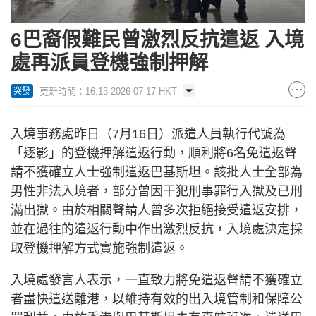
6巴裔假難民曾激烈反抗遣返 入境
處再派員登機強制押解
更新時間：16:13 2026-07-17 HKT
突發
入境事務處昨日（7月16日）派遣人員執行代號為
「逐影」的登機押解遣返行動，順利將6名免遣返聲
請不獲確立人士強制遣返巴基斯坦。該批人士全部為
男性非法入境者，部分曾因干犯刑事罪行入獄及已刑
滿出獄。由於相關聲請人曾多次拒絕接受遣返安排，
並在過往的遣返行動中作出激烈反抗，入境處決定採
取登機押解方式實施強制遣返。
入境處發言人表示，一直致力將免遣返聲請不獲確立
者盡快遣送離港，以維持有效的出入境管制和保障公