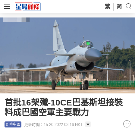
繁
简
首批16架殲-10CE巴基斯坦接裝
料成巴國空軍主要戰力
更新時間：15:20 2022-03-16 HKT
即時中國