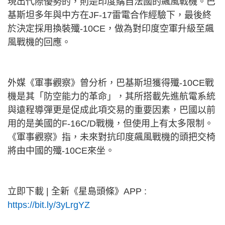
現出代際優勢的，則是印度購自法國的飆風戰機。巴
基斯坦多年與中方在
JF-17
雷電合作經驗下，最後終
於決定採用換裝殲
-10CE
，做為對印度空軍升級至飆
風戰機的回應。
外媒《軍事觀察》曾分析，巴基斯坦獲得殲
-10CE
戰
機是其「防空能力的革命」，其所搭載先進航電系統
與遠程導彈更是促成此項交易的重要因素，巴國以前
用的是美國的
F-16C/D
戰機，但使用上有太多限制。
《軍事觀察》指，未來對抗印度飆風戰機的頭把交椅
將由中國的殲
-10CE
來坐。
立即下載
|
全新《星島頭條》
APP :
https://bit.ly/3yLrgYZ