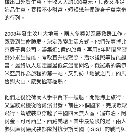
械出口外貿生意，年收入大約100萬元，其後又涉足
飾品生意，累積不少財富，短短幾年便躋身千萬富豪
的行列。
2008年發生汶川大地震，兩人參與災區展救援工作，
感受到生命脆弱，決定改變生活方式。他們先賣掉北
京房子與公司，籌集近1億的旅費，再用5年時間學習
野外求生技能、考取直升機駕照、潛水證照等技能證
書。最終以人類定居最低氣溫而聞名，俄羅斯的奧伊
米亞康作為旅程的第一站，又到訪「地獄之門」的馬
魯姆火山，感受極寒極熱。
他們之後從荷蘭人手中買下一艘船，開始海上旅行，
又駕駛飛機從哈爾濱出發，前往23個國家，完成環球
飛行，駕駛裝車穿越了中國四大無人區，羅布泊、阿
爾金、可可西里、西藏羌塘。其中最危險的是，兩人
參與庫爾德武裝部隊對抗伊斯蘭國（ISIS）的戰鬥與