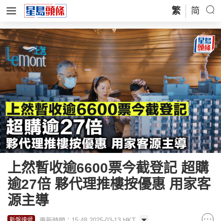
繁
简
上然暫收逾6600票今截登記 超購
逾27倍 夥代理推樓按優惠 用家客
源主導
更新時間：15:48 2025-03-13 HKT
新盤速遞