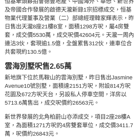
恒基牽頭夥拍會德豐地產、中國海外、華懋、新世界
及帝國合作發展的啟德天瀧新錄1宗招標成交，恒基
物業代理董事及營業（二）部總經理韓家輝表示，昨
日售出天瀧8座21樓B室，面積1298方呎，屬4房雙
套，成交價5530萬，成交呎價42604元。天瀧一周內
連沽3伙，套現逾1.5億，全盤累售312伙，連車位合
共套現約130.5億。
雲海別墅呎售2.65萬
新地旗下位於馬鞍山的雲海別墅，昨日售出Jasmine
Avenue10號別墅，面積達2151方呎，附設814方呎
花園及672方呎天台，另設私人停車空間，洋房以
5713.6萬售出，成交呎價約26563元。
新世界發展的北角柏蔚山亦添成交，項目2座28樓A
室，為面積1271方呎的4房雙套單位，成交價3411.7
萬，呎價約26843元。