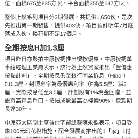
位，面積675至835方呎，平台面積355至647方呎。
整個上然系列項目分3期發展，共提供1,650伙，是次
先推出第一期發售，提供403伙，項目預計明年7月底
落成入伙，樓花期不足17個月。
全期按息H加1.3厘
項目昨日亦夥拍中原按揭推出樓按優惠，中原按揭董
事總經理王美鳳表示，該行為上然買家推出「置優惠
按揭計劃」，全期按息低至銀行同業拆息（Hibor）
加1.3厘，封頂息率為最優惠利率（P為5.5厘）減2
厘，實際按息低至3.5厘，計劃設有1%現金回贈，並
設有高存息戶口，按揭成數最高為樓價90%，還款期
長達30年。
中原亞太區副主席兼住宅部總裁陳永傑表示，項目受
惠100元印花稅措施，配合發展商推出的1「家」1付