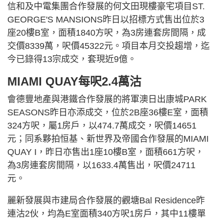
信和及中電集團合作發展的何文田現樓豪宅項目ST.
GEORGE'S MANSIONS昨日以招標方式售出位於3
座20樓B室，面積1840方呎，為3房連套房間隔，成
交價8339萬，呎價45322元。項目本月交投趨增，迄
今已錄得13宗成交，套現近9億。
MIAMI QUAY每呎2.4萬沽
會德豐地產與港鐵合作發展的將軍澳日出康城PARK
SEASONS昨日亦添成交，位於2B座36樓E室，面積
324方呎，屬1房戶，以474.7萬成交，呎價14651
元；同系夥拍恒基、新世界及帝國合作發展的MIAMI
QUAY I，昨日亦售出1座10樓B室，面積661方呎，
為3房連套房間隔，以1633.4萬售出，呎價24711
元。
麗新發展與市建局合作發展的觀塘Bal Residence昨
連沽2伙，均為E室面積340方呎1房戶，其中11樓單