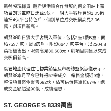
新盤頻現掃貨 鷹君與港鐵合作發展的何文田站上蓋
項目朗賢峯昨日連錄5伙，一組大手客斥資約1.05億
連掃4伙平台特色戶，個別單位成交呎價高見3.06
萬，創項目新高。
朗賢峯昨日獲大手客購入單位，包括2座1樓B室，面
積753方呎，屬3房戶，附設664方呎平台，以2304.8
萬招標售出，呎價高見30,608元，創項目開售以來成
交呎價新高。
鷹君地產代理住宅物業銷售及市務總監梁淑儀表示，
朗賢峯本月至今已錄得57宗成交，銷售金額近9億，
整個項目迄今累售692伙，佔可供發售單位87%，總
成交金額超過90億，成績理想。
ST. GEORGE'S 8339萬售