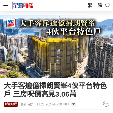
繁
简
大手客逾億掃朗賢峯4伙平台特色
戶 三房呎價高見3.06萬
更新時間：11:21 2024-10-29 HKT
新盤速遞