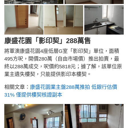
康盛花園「影印契」288萬售
將軍澳康盛花園4座低層G室「影印契」單位，面積
495方呎，開價280萬（自由市場價）推出拍賣，最
終以288萬成交，呎價約5818元；據了解，該單位原
業主遺失樓契，只能提供影印本樓契。
相關文章：
康盛花園業主盤288萬推拍 低銀行估價
31% 僅提供樓契核證副本