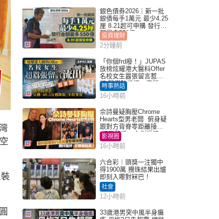
銀色債券2026｜新一批
銀債每手1萬元 最少4.25
厘 8.21起可申購 發行金
額最多550億
投資理財
2分鐘前
「你個frd廢！」JUPAS
放榜炫耀港大醫科Offer
名校女生囂張留言惹眾
怒 醫學院澄清：宣稱
時事熱話
「40.5分獲錄取」不符事
16小時前
實｜Juicy叮
佘詩曼疑胸壓Chrome
Hearts型男老闆 俯身疑
跟對方背脊零距離接觸
灣
網民驚呼：企側邊唔
影視圈
外空
得？
16小時前
六合彩︱頭獎一注獨中
得1900萬 攪珠結果出爐
屋裝
即刻入嚟對冧巴！
社會
12小時前
圓
33歲港男突中風半身癱