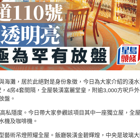
與海灘，居於此絕對是身份象徵，今日為大家介紹的淺水
呎，4房4套間隔，全屋裝潢富麗堂皇，附逾3,000方呎戶
放盤。
享有高私隱度。今日帶大家參觀該項目其中一座獨立屋，全
水機及咖啡機。
型藝術吊燈照耀全屋。飯廳裝潢金碧輝煌，中央是玻璃大