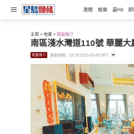
港聞
娛樂
最Hit
即
主頁
地產
筍盤推介
南區淺水灣道110號 華麗
更新時間：18:18 2025-05-09 HKT
筍盤推介