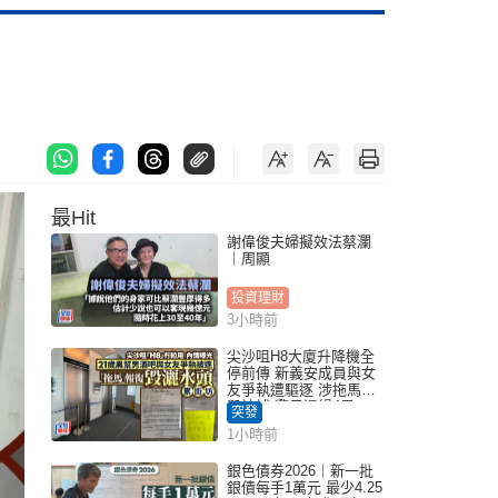
最Hit
謝偉俊夫婦擬效法蔡瀾
｜周顯
投資理財
3小時前
尖沙咀H8大廈升降機全
停前傳 新義安成員與女
友爭執遭驅逐 涉拖馬刑
毀被捕 警另通緝4男
突發
1小時前
銀色債券2026｜新一批
銀債每手1萬元 最少4.25