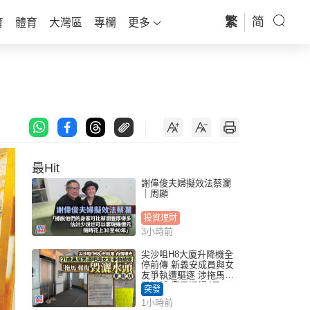
繁
简
育
體育
大灣區
專欄
更多
最Hit
謝偉俊夫婦擬效法蔡瀾
｜周顯
投資理財
3小時前
尖沙咀H8大廈升降機全
停前傳 新義安成員與女
友爭執遭驅逐 涉拖馬刑
毀被捕 警另通緝4男
突發
1小時前