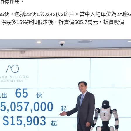
指標作用。
GS首批65伙，包括23伙1房及42伙2房戶。當中入場單位為2A座
除最多15%折扣優惠後，折實價505.7萬元，折實呎價