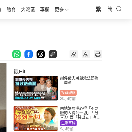
繁
简
育
體育
大灣區
專欄
更多
最Hit
謝偉俊夫婦擬效法蔡瀾
｜周顯
投資理財
20小時前
內地媽居港心得「不要
臉的人得到一切」！分
享3方面「豁出去」有著
數 網民：你好厲害
生活百科
9小時前