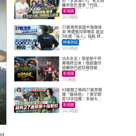
封「李泳漢2.0」 老父剛
離世急於澄清「代找卡
數」傳聞惹人反感
影視圈
10小時前
27歲港男家道中落做保
安 慘遭舊同學嘲笑 捱足
3年遇「高人」指點 終辭
職宣告「轉做一事」｜
時事熱話
Juicy叮
10小時前
功夫女足丨周星馳千呼
萬喚終出來！偕劉嘉玲
迪麗熱巴超狂陣容破天
荒現身香港謝票
影視圈
7小時前
63歲關之琳與27歲男模
爆「嫲孫戀」？激罕開
腔19字回應：多謝大家
掛念近況
影視圈
14小時前
且