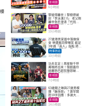
蘇姐原來是半山樓后
影視圈
6小時前
6樓
黎彼得離世丨黎樹德被
封「李泳漢2.0」 老父剛
離世急於澄清「代找卡
數」傳聞惹人反感
影視圈
10小時前
27歲港男家道中落做保
安 慘遭舊同學嘲笑 捱足
3年遇「高人」指點 終辭
職宣告「轉做一事」｜
時事熱話
Juicy叮
10小時前
功夫女足丨周星馳千呼
萬喚終出來！偕劉嘉玲
迪麗熱巴超狂陣容破天
荒現身香港謝票
影視圈
7小時前
63歲關之琳與27歲男模
爆「嫲孫戀」？激罕開
腔19字回應：多謝大家
掛念近況
影視圈
14小時前