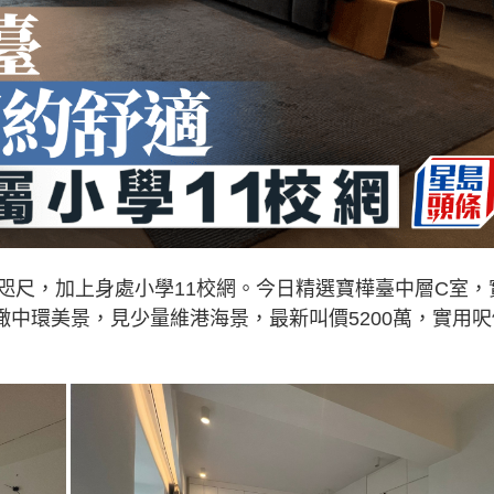
咫尺，加上身處小學11校網。今日精選寶樺臺中層C室，
俯瞰中環美景，見少量維港海景，最新叫價5200萬，實用呎