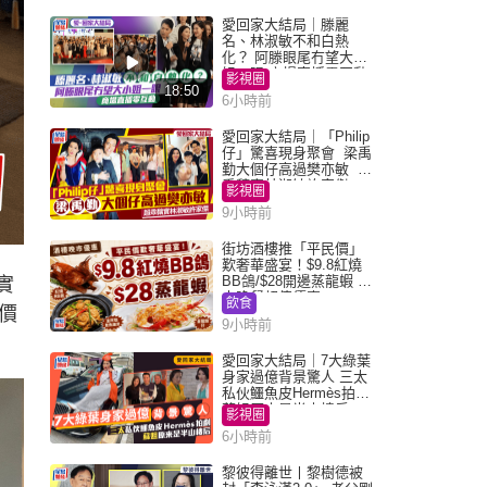
愛回家大結局｜滕麗
名、林淑敏不和白熱
化？ 阿滕眼尾冇望大小
姐一眼 商場直播零互動
影視圈
18:50
6小時前
愛回家大結局｜「Philip
仔」驚喜現身聚會 梁禹
勤大個仔高過樊亦敏 超
乖黐實林淑敏許家傑
影視圈
9小時前
街坊酒樓推「平民價」
歎奢華盛宴！$9.8紅燒
BB鴿/$28開邊蒸龍蝦 3
實
大晚餐超值優惠
飲食
價
9小時前
愛回家大結局｜7大綠葉
身家過億背景驚人 三太
私伙鱷魚皮Hermès拍劇
蘇姐原來是半山樓后
影視圈
6小時前
黎彼得離世丨黎樹德被