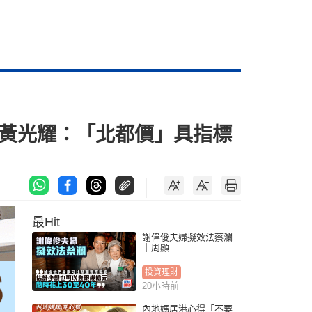
入場 黃光耀：「北都價」具指標
最Hit
謝偉俊夫婦擬效法蔡瀾
｜周顯
投資理財
20小時前
內地媽居港心得「不要