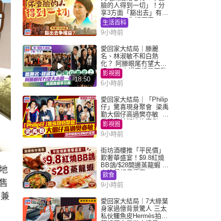
臉的人得到一切」！分
享3方面「豁出去」有著
數 網民：你好厲害
生活百科
9小時前
愛回家大結局｜滕麗
名、林淑敏不和白熱
化？ 阿滕眼尾冇望大小
姐一眼 商場直播零互動
影視圈
18:50
6小時前
愛回家大結局｜「Philip
仔」驚喜現身聚會 梁禹
勤大個仔高過樊亦敏 超
乖黐實林淑敏許家傑
影視圈
9小時前
街坊酒樓推「平民價」
歎奢華盛宴！$9.8紅燒
BB鴿/$28開邊蒸龍蝦 3
地
大晚餐超值優惠
飲食
實售
9小時前
席兼
愛回家大結局｜7大綠葉
身家過億背景驚人 三太
私伙鱷魚皮Hermès拍劇