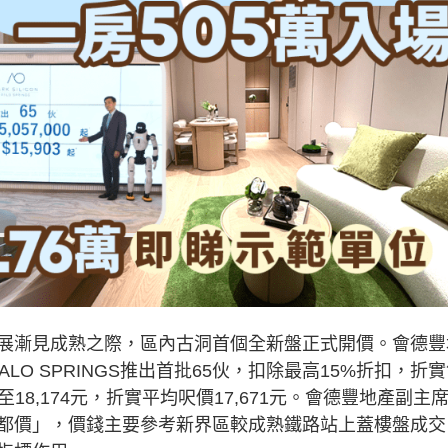
展漸見成熟之際，區內古洞首個全新盤正式開價。會德豐
PALO SPRINGS推出首批65伙，扣除最高15%折扣，折
03至18,174元，折實平均呎價17,671元。會德豐地產副主
都價」，價錢主要參考新界區較成熟鐵路站上蓋樓盤成交