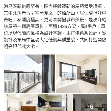
港島區新供應罕有，區內樓齡簇新的屋苑備受追捧；
其中北角新晉豪宅屋苑之一的栢蔚山，居住環境靜中
帶旺，私隱度極高，更可享開揚城市美景。是次介紹
該屋苑一個高層單位，面積1485方呎，屬4房戶，單
位以現代簡約風格為設計基調，主打淺色系設計，從
設計及布局中呈現大宅低調與穩重感，共同打造開敞
明亮現代式大宅。
+6