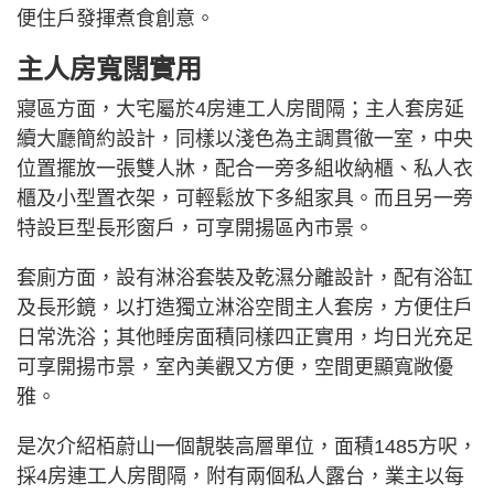
便住戶發揮煮食創意。
主人房寬闊實用
寢區方面，大宅屬於4房連工人房間隔；主人套房延
續大廳簡約設計，同樣以淺色為主調貫徹一室，中央
位置擺放一張雙人牀，配合一旁多組收納櫃、私人衣
櫃及小型置衣架，可輕鬆放下多組家具。而且另一旁
特設巨型長形窗戶，可享開揚區內市景。
套廁方面，設有淋浴套裝及乾濕分離設計，配有浴缸
及長形鏡，以打造獨立淋浴空間主人套房，方便住戶
日常洗浴；其他睡房面積同樣四正實用，均日光充足
可享開揚市景，室內美觀又方便，空間更顯寬敞優
雅。
是次介紹栢蔚山一個靚裝高層單位，面積1485方呎，
採4房連工人房間隔，附有兩個私人露台，業主以每