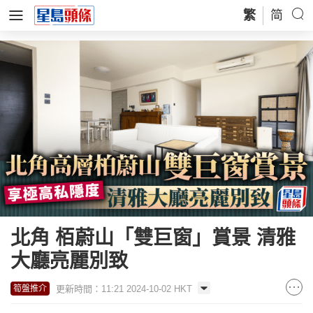
繁
简
北角 栢蔚山「雙巨窗」賞景 清雅
大廳亮麗別致
更新時間：11:21 2024-10-02 HKT
筍盤推介