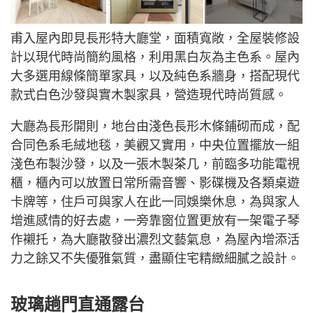
甫入屋內即見長形特大廳堂，面積寬敞，全屋裝修設
計以現代時尚簡約風格，利用黑白灰為主色系。屋內
大多選用線條簡單家具，以及純色系牆身，搭配現代
款式白色沙發與實木製家具，營造現代時尚質感。
大廳為長形開則，地台由淺色長形木條鋪砌而成，配
合同色系毛絨地毯，美觀又實用，中央位置擺放一組
淺色布製沙發，以及一張木製茶几，前臨多功能電視
櫃，櫃內可以放置日常所需音響、影碟機及各類桌遊
卡牌等，住戶可與家人在此一同娛樂休息，為與家人
增進感情的好去處，一旁靠窗位置更放有一架電子琴
作襯托，為大廳散發出濃烈文藝氣息，為屋內增添活
力之餘又不失優雅氣質，盡顯住宅精緻細膩之設計。
玻璃趟門直通露台