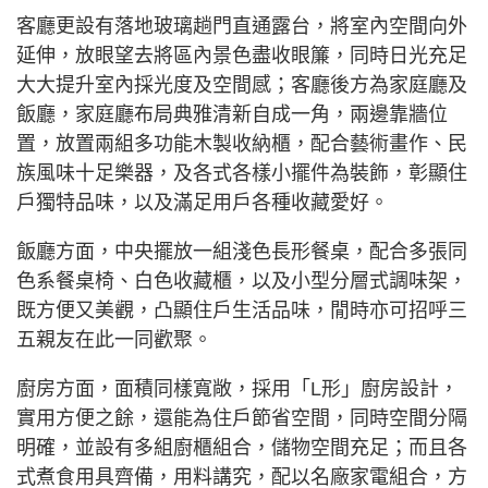
客廳更設有落地玻璃趟門直通露台，將室內空間向外
延伸，放眼望去將區內景色盡收眼簾，同時日光充足
大大提升室內採光度及空間感；客廳後方為家庭廳及
飯廳，家庭廳布局典雅清新自成一角，兩邊靠牆位
置，放置兩組多功能木製收納櫃，配合藝術畫作、民
族風味十足樂器，及各式各樣小擺件為裝飾，彰顯住
戶獨特品味，以及滿足用戶各種收藏愛好。
飯廳方面，中央擺放一組淺色長形餐桌，配合多張同
色系餐桌椅、白色收藏櫃，以及小型分層式調味架，
既方便又美觀，凸顯住戶生活品味，閒時亦可招呼三
五親友在此一同歡聚。
廚房方面，面積同樣寬敞，採用「L形」廚房設計，
實用方便之餘，還能為住戶節省空間，同時空間分隔
明確，並設有多組廚櫃組合，儲物空間充足；而且各
式煮食用具齊備，用料講究，配以名廠家電組合，方