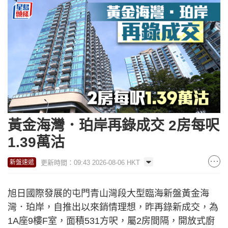
黃金海灣．珀岸再錄成交 2房每呎
1.39萬沽
更新時間：09:43 2026-08-06 HKT
新盤速遞
旭日國際發展的屯門青山灣段大型臨海新盤黃金海
灣．珀岸，自推出以來銷情理想，昨再錄新成交，為
1A座9樓F室，面積531方呎，屬2房間隔，開放式廚