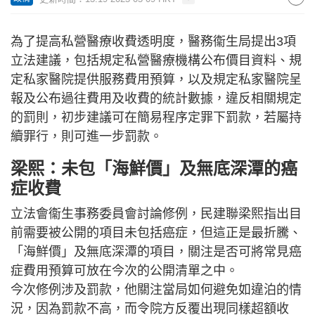
為了提高私營醫療收費透明度，醫務衞生局提出3項
立法建議，包括規定私營醫療機構公布價目資料、規
定私家醫院提供服務費用預算，以及規定私家醫院呈
報及公布過往費用及收費的統計數據，違反相關規定
的罰則，初步建議可在簡易程序定罪下罰款，若屬持
續罪行，則可進一步罰款。
梁熙：未包「海鮮價」及無底深潭的癌
症收費
立法會衞生事務委員會討論修例，民建聯梁熙指出目
前需要被公開的項目未包括癌症，但這正是最折騰、
「海鮮價」及無底深潭的項目，關注是否可將常見癌
症費用預算可放在今次的公開清單之中。
今次修例涉及罰款，他關注當局如何避免如違泊的情
況，因為罰款不高，而令院方反覆出現同樣超額收