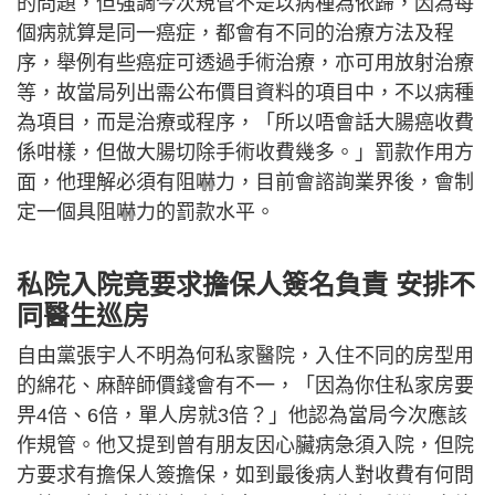
的問題，但強調今次規管不是以病種為依歸，因為每
個病就算是同一癌症，都會有不同的治療方法及程
序，舉例有些癌症可透過手術治療，亦可用放射治療
等，故當局列出需公布價目資料的項目中，不以病種
為項目，而是治療或程序，「所以唔會話大腸癌收費
係咁樣，但做大腸切除手術收費幾多。」罰款作用方
面，他理解必須有阻嚇力，目前會諮詢業界後，會制
定一個具阻嚇力的罰款水平。
私院入院竟要求擔保人簽名負責 安排不
同醫生巡房
自由黨張宇人不明為何私家醫院，入住不同的房型用
的綿花、麻醉師價錢會有不一，「因為你住私家房要
畀4倍、6倍，單人房就3倍？」他認為當局今次應該
作規管。他又提到曾有朋友因心臟病急須入院，但院
方要求有擔保人簽擔保，如到最後病人對收費有何問