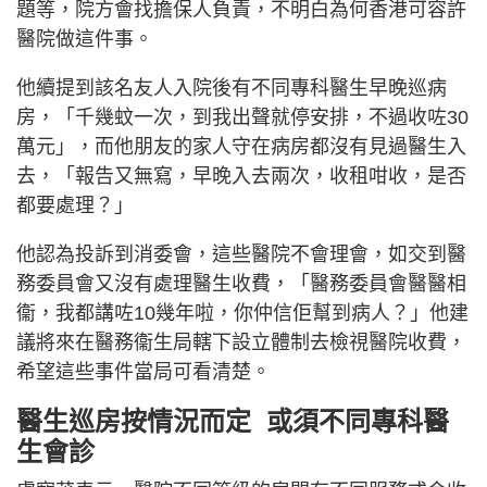
題等，院方會找擔保人負責，不明白為何香港可容許
醫院做這件事。
他續提到該名友人入院後有不同專科醫生早晚巡病
房，「千幾蚊一次，到我出聲就停安排，不過收咗30
萬元」，而他朋友的家人守在病房都沒有見過醫生入
去，「報告又無寫，早晚入去兩次，收租咁收，是否
都要處理？」
他認為投訴到消委會，這些醫院不會理會，如交到醫
務委員會又沒有處理醫生收費，「醫務委員會醫醫相
衞，我都講咗10幾年啦，你仲信佢幫到病人？」他建
議將來在醫務衞生局轄下設立體制去檢視醫院收費，
希望這些事件當局可看清楚。
醫生巡房按情況而定 或須不同專科醫
生會診