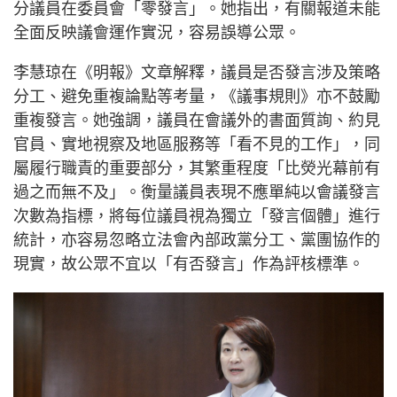
分議員在委員會「零發言」。她指出，有關報道未能
全面反映議會運作實況，容易誤導公眾。
李慧琼在《明報》文章解釋，議員是否發言涉及策略
分工、避免重複論點等考量，《議事規則》亦不鼓勵
重複發言。她強調，議員在會議外的書面質詢、約見
官員、實地視察及地區服務等「看不見的工作」，同
屬履行職責的重要部分，其繁重程度「比熒光幕前有
過之而無不及」。衡量議員表現不應單純以會議發言
次數為指標，將每位議員視為獨立「發言個體」進行
統計，亦容易忽略立法會內部政黨分工、黨團協作的
現實，故公眾不宜以「有否發言」作為評核標準。