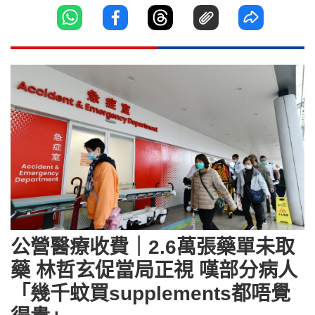
公營醫療收費｜2.6萬張藥單未取
藥 林哲玄促當局正視 嘆部分病人
「幾千蚊買supplements都唔覺