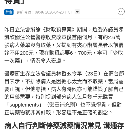
得貴」
更新時間：09:46 2026-04-23 HKT
社會
昨日立法會辯論《財政預算案》期間，選委界議員陳
凱欣關注公營醫療收費改革後首兩個月，有約2.6萬
張病人藥單沒有取藥，又提到有夾心階層長者以前覆
診不用200元，現在動輒都要6、700元，寧可「少取
一次藥」，情況令人憂慮。
醫療衞生界立法會議員林哲玄今早（23日）在商台節
目表示，不排除病人是因擔心太貴而不取藥，當局需
要正視。但他亦指，病人有時候亦可能錯誤了解自己
的用藥需要，特別提到部分病人每月幾千元購買
「supplements」（營養補充劑）也不覺得貴，但對
正規藥物就非常計較，形容這不是正確的觀念。
病人自行判斷停藥減藥情況常見 溝通存