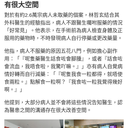
有很大空間
對於有約2.6萬宗病人未取藥的個案，林哲玄結合其
外科醫生的經驗指出，病人不跟醫生囑咐服藥的情況
「好常見」。他表示，在手術前為病人檢查身體及正
服用的藥物時，不時發現病人自行停藥或更改藥量。
他指，病人不服藥的原因五花八門，例如擔心副作
用：「『呢隻藥醫生話食咗會腳腫』，或者『話食咗
會流血，我唔食啦，我驚吖嘛。』」亦有病人自覺病
情好轉而自行減藥：「『呢隻我食一粒都得，就唔使
食兩粒。』點解食一粒啊？『我食咗一粒我覺得幾好
啊。』」
他提到，大部分病人並不會將這些情況告知醫生，認
為醫患之間的溝通存在很大改善空間。