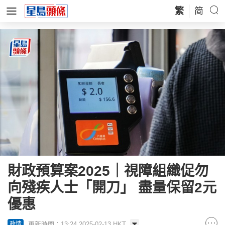
繁
简
財政預算案2025｜視障組織促勿
向殘疾人士「開刀」 盡量保留2元
優惠
更新時間：13:24 2025-02-13 HKT
政情