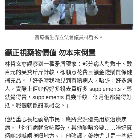
醫療衞生界立法會議員林哲玄。
籲正視藥物價值 勿本末倒置
林哲玄亦觀察到一種矛盾現象：部分病人對數十、數
百元的藥費斤斤計較，卻願意花費巨額金錢購買保健
補充品。「好多時我哋見到有啲病人，唔少，好多病
人，實際上佢哋俾好多錢去買好多 supplements。藥
就覺得貴，supplements 買幾千蚊一個月佢都覺得好
抵。呢個就係錯嘅概念。」
他語重心長地勸籲市民，應將資源優先用於治療疾
病。「你有病就食咗藥先，其他啲唔緊要……唔好擺
晒啲錢喺唔啱嘅地方。」他強調，藥物尤其是一些新