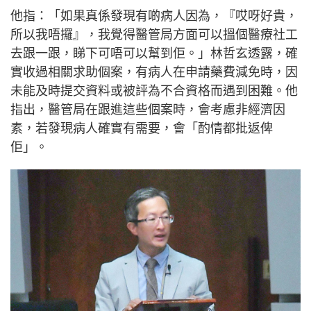
他指：「如果真係發現有啲病人因為，『哎呀好貴，
所以我唔攞』，我覺得醫管局方面可以搵個醫療社工
去跟一跟，睇下可唔可以幫到佢。」林哲玄透露，確
實收過相關求助個案，有病人在申請藥費減免時，因
未能及時提交資料或被評為不合資格而遇到困難。他
指出，醫管局在跟進這些個案時，會考慮非經濟因
素，若發現病人確實有需要，會「酌情都批返俾
佢」。