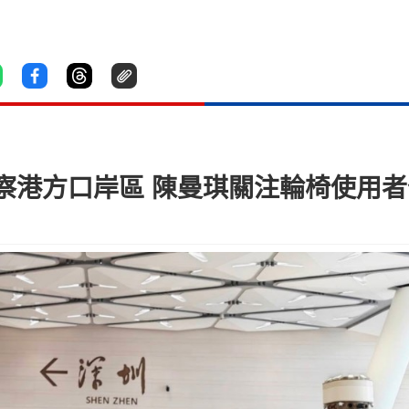
察港方口岸區 陳曼琪關注輪椅使用者