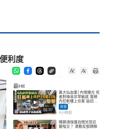
便利度
最Hit
黃大仙血案│內情曝光 死
者對噪音非常敏感 電梯
內狂斬樓上住客 返回住
所墮樓亡
突發
01:37
4小時前
陳錦鴻保護自閉兒受訪
變嗌交？ 激動反駁顏聯