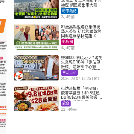
帶
10物業 父母常喊窮生活
極慳 網民點出兩大隱
憂：未必是隱形富豪｜
時事熱話
Juicy叮
3小時前
81歲高雄返港召集佳視
藝人茶敘 初代郭靖黃蓉
同框遇羅樂林勾起《神
鵰俠侶》回憶殺
影視圈
4小時前
嫌$8000津貼太少？港男
失業報ERB呻「倒貼車
飯錢」遭培訓中心怒轟
網民幽默教路：揀呢類
生活百科
課程唔會蝕...
2026-08-07 12:25 HKT
街坊酒樓推「平民價」
歎奢華盛宴！$9.8紅燒
BB鴿/$28開邊蒸龍蝦 3
大晚餐超值優惠
飲食
21小時前