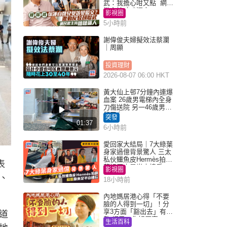
武：我擔心咁又點 網民
批主持咄咄逼人
影視圈
5小時前
謝偉俊夫婦擬效法蔡瀾
｜周顯
投資理財
2026-08-07 06:00 HKT
黃大仙上邨7分鐘內連爆
血案 26歲男電梯內全身
刀傷送院 另一46歲男倒
斃平台
突發
01:37
6小時前
愛回家大結局｜7大綠葉
身家過億背景驚人 三太
私伙鱷魚皮Hermès拍劇
表
蘇姐原來是半山樓后
影視圈
、
18小時前
內地媽居港心得「不要
臉的人得到一切」！分
享3方面「豁出去」有著
道
數 網民：你好厲害
生活百科