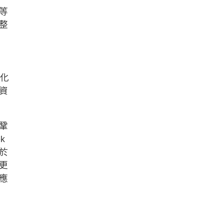
等
整
優化
資
鞏
k
於
更
應