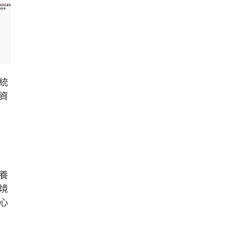
統
資
養
境
心