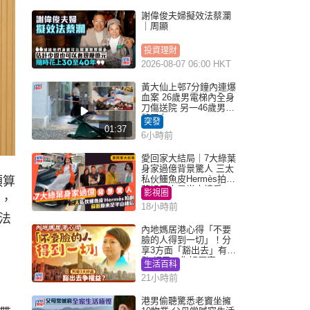
謝偉俊夫婦擬效法蔡瀾
｜周顯
投資理財
2026-08-07 06:00 HKT
黃大仙上邨7分鐘內連爆
血案 26歲男電梯內全身
刀傷送院 另一46歲男倒
斃平台
突發
01:37
6小時前
愛回家大結局｜7大綠葉
身家過億背景驚人 三太
私伙鱷魚皮Hermès拍劇
預算
蘇姐原來是半山樓后
影視圈
題，
18小時前
法
內地媽居港心得「不要
臉的人得到一切」！分
享3方面「豁出去」有著
數 網民：你好厲害
生活百科
21小時前
，
港男偷聽驚悉老竇坐擁