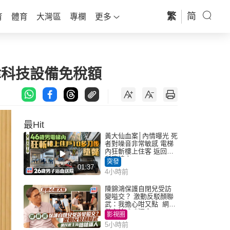
繁
简
育
體育
大灣區
專欄
更多
律科技設備免稅額
最Hit
黃大仙血案│內情曝光 死
者對噪音非常敏感 電梯
內狂斬樓上住客 返回住
所墮樓亡
突發
01:37
4小時前
陳錦鴻保護自閉兒受訪
變嗌交？ 激動反駁顏聯
武：我擔心咁又點 網民
批主持咄咄逼人
影視圈
5小時前