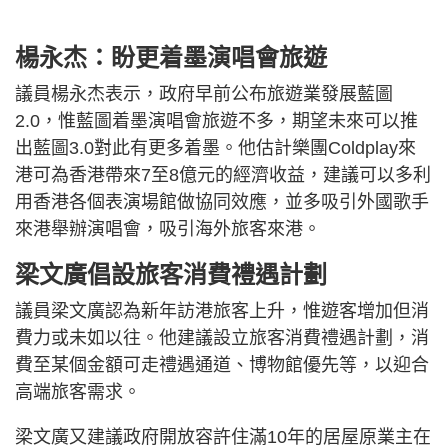
楊永杰：盼更着墨演唱會旅遊
議員楊永杰表示，政府早前公布旅遊業發展藍圖
2.0，惟藍圖着墨演唱會旅遊不多，期望未來可以推
出藍圖3.0對此有更多着墨。他估計樂團Coldplay來
港可為香港帶來7至8億元的經濟收益，建議可以多利
用香港各個表演場館做協同效應，並多吸引外國歌手
來港舉辦演唱會，吸引海外旅客來港。
梁文廣倡設旅客消費禮遇計劃
議員梁文廣認為新年訪港旅客上升，惟遊客增加但消
費力或未如以往。他建議設立旅客消費禮遇計劃，消
費至某個金額可走禮遇通道、博物館優先等，以迎合
高端旅客需求。
梁文廣又建議政府開放容許住滿10年的居屋原業主在