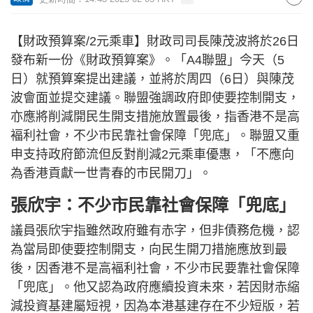
【財政預算案/2元乘車】財政司司長陳茂波將於26日
發布新一份《財政預算案》。「A4聯盟」今天（5
日）就預算案提出建議，並將於周四（6日）與陳茂
波會面並提交建議。聯盟強調政府即使要控制開支，
亦應將削減開民生開支措施放置最後，指香港不是高
褔利社會，不少市民靠社會保障「兜底」。聯盟又重
申支持政府節流但反對削減2元乘車優惠，「不應向
為香港貢獻一世青春的市民開刀」。
張欣宇：不少市民靠社會保障「兜底」
議員張欣宇指雖然政府雖有赤字，但非債務危機，認
為當局即使要控制開支，向民生開刀措施應放到最
後，因香港不是高褔利社會，不少市民要靠社會保障
「兜底」。他又認為政府應續投資未來，若因財赤縮
減投資基建屬短視，因為本港基建存在不少短版，若