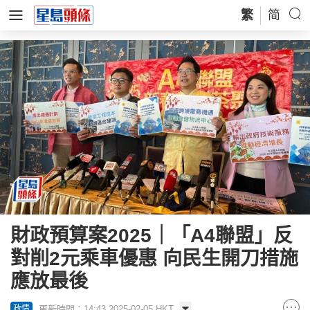
繁
简
財政預算案2025｜「A4聯盟」反
對削2元乘車優惠 向民生開刀措施
應放最後
更新時間：14:43 2025-02-05 HKT
政情