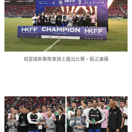
祖雲達斯擊敗車路士贏出比賽。蘇正謙攝