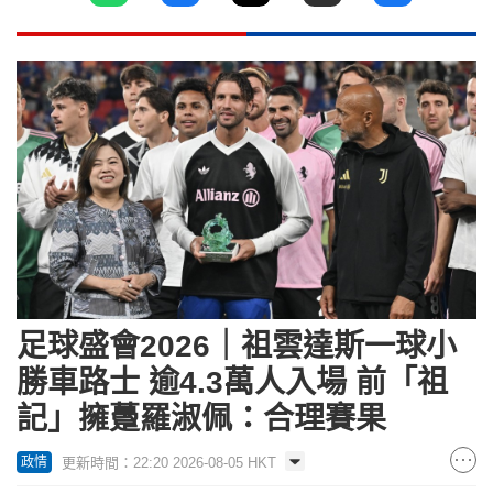
足球盛會2026｜祖雲達斯一球小
勝車路士 逾4.3萬人入場 前「祖
記」擁躉羅淑佩：合理賽果
更新時間：22:20 2026-08-05 HKT
政情