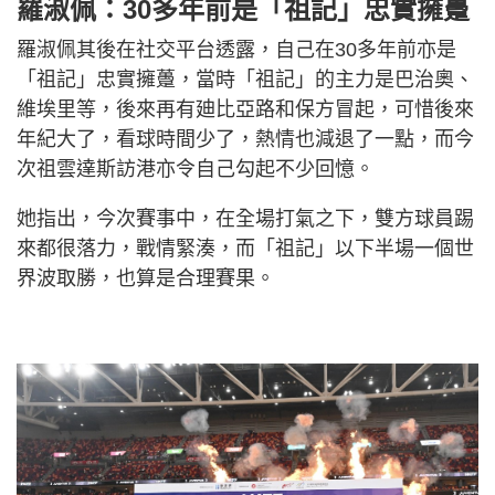
羅淑佩：30多年前是「祖記」忠實擁躉
羅淑佩其後在社交平台透露，自己在30多年前亦是
「祖記」忠實擁躉，當時「祖記」的主力是巴治奧、
維埃里等，後來再有廸比亞路和保方冒起，可惜後來
年紀大了，看球時間少了，熱情也減退了一點，而今
次祖雲達斯訪港亦令自己勾起不少回憶。
她指出，今次賽事中，在全場打氣之下，雙方球員踢
來都很落力，戰情緊湊，而「祖記」以下半場一個世
界波取勝，也算是合理賽果。