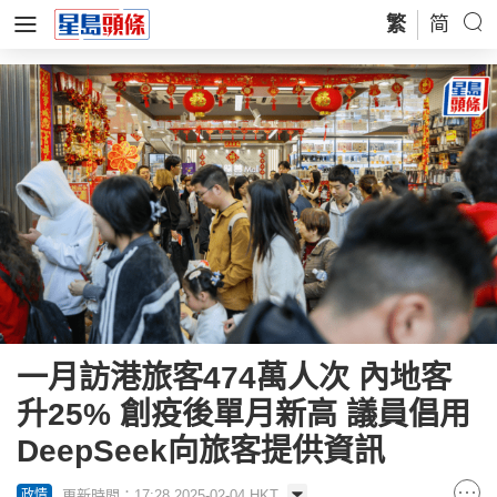
繁
简
一月訪港旅客474萬人次 內地客
升25% 創疫後單月新高 議員倡用
DeepSeek向旅客提供資訊
更新時間：17:28 2025-02-04 HKT
政情