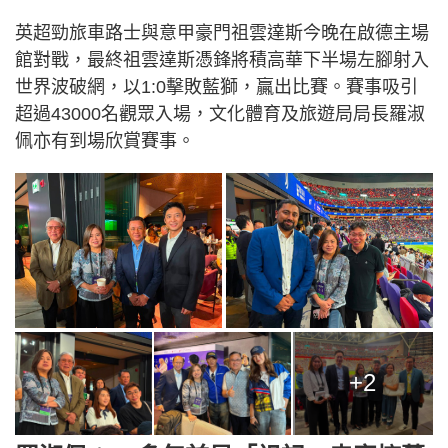
英超勁旅車路士與意甲豪門祖雲達斯今晚在啟德主場
館對戰，最終祖雲達斯憑鋒將積高華下半場左腳射入
世界波破網，以1:0擊敗藍獅，贏出比賽。賽事吸引
超過43000名觀眾入場，文化體育及旅遊局局長羅淑
佩亦有到場欣賞賽事。
+2