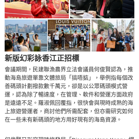
新版幻彩詠香江正招標
會議期間，民建聯漁農界立法會議員何俊賢認為，推
動海島旅遊單靠文體旅局「搞唔掂」，舉例指每個改
善碼頭計劃撥款數千萬元，卻是以公眾碼頭模式營
運，認為除了暢達度，在管理、軟件和營運方面政府
是遠遠不足。羅淑佩回覆指，很快會與現時成熟的海
上旅遊營運者，商討他們所需配套，但亦需研究如何
在一些未有新碼頭的地方用好現有的海島資源。