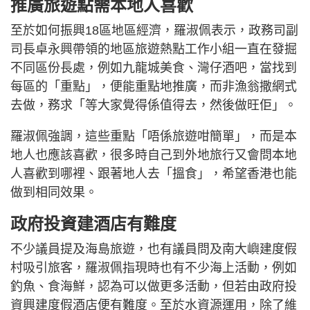
推廣旅遊點需本地人喜歡
至於如何振興18區地區經濟，羅淑佩表示，政務司副
司長卓永興帶領的地區旅遊熱點工作小組一直在發掘
不同區份長處，例如九龍城美食、灣仔酒吧，當找到
每區的「重點」，便能重點地推廣，而非漁翁撒網式
去做，務求「等大家覺得係值得去，然後做旺佢」。
羅淑佩強調，這些重點「唔係旅遊咁簡單」，而是本
地人也應該喜歡，很多時自己到外地旅行又會問本地
人喜歡到哪裡、跟著地人去「搵食」，希望香港也能
做到相同效果。
政府投資建酒店有難度
不少議員提及海島旅遊，也有議員問及南大嶼建度假
村吸引旅客，羅淑佩指現時也有不少海上活動，例如
釣魚、食海鮮，認為可以做更多活動，但若由政府投
資興建度假酒店便有難度。至於水資源運用，除了維