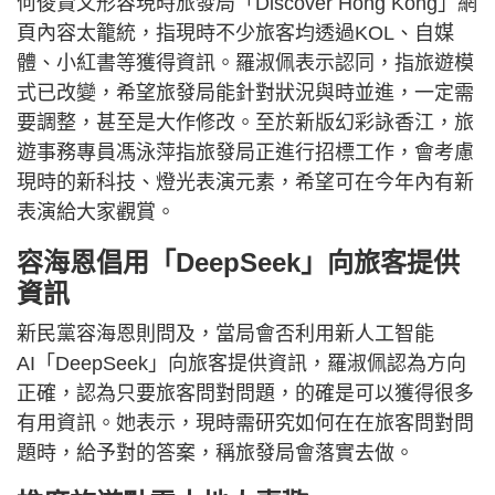
何俊賢又形容現時旅發局「Discover Hong Kong」網
頁內容太籠統，指現時不少旅客均透過KOL、自媒
體、小紅書等獲得資訊。羅淑佩表示認同，指旅遊模
式已改變，希望旅發局能針對狀況與時並進，一定需
要調整，甚至是大作修改。至於新版幻彩詠香江，旅
遊事務專員馮泳萍指旅發局正進行招標工作，會考慮
現時的新科技、燈光表演元素，希望可在今年內有新
表演給大家觀賞。
容海恩倡用「DeepSeek」向旅客提供
資訊
新民黨容海恩則問及，當局會否利用新人工智能
AI「DeepSeek」向旅客提供資訊，羅淑佩認為方向
正確，認為只要旅客問對問題，的確是可以獲得很多
有用資訊。她表示，現時需研究如何在在旅客問對問
題時，給予對的答案，稱旅發局會落實去做。