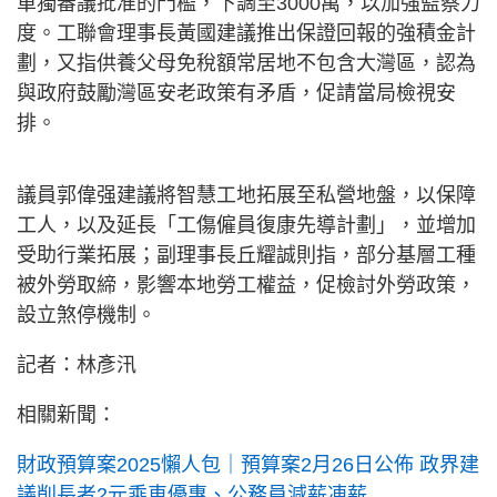
單獨審議批准的門檻，下調至3000萬，以加強監察力
度。工聯會理事長黃國建議推出保證回報的強積金計
劃，又指供養父母免稅額常居地不包含大灣區，認為
與政府鼓勵灣區安老政策有矛盾，促請當局檢視安
排。
議員郭偉强建議將智慧工地拓展至私營地盤，以保障
工人，以及延長「工傷僱員復康先導計劃」，並增加
受助行業拓展；副理事長丘耀誠則指，部分基層工種
被外勞取締，影響本地勞工權益，促檢討外勞政策，
設立煞停機制。
記者：林彥汛
相關新聞：
財政預算案2025懶人包｜預算案2月26日公佈 政界建
議削長者2元乘車優惠、公務員減薪凍薪