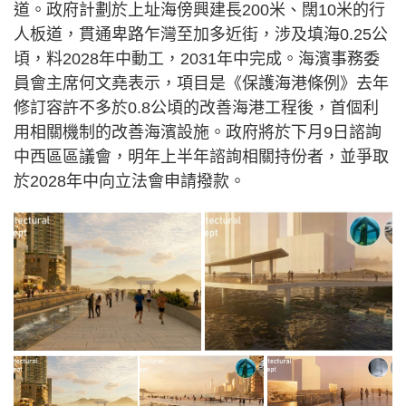
道。政府計劃於上址海傍興建長200米、闊10米的行
人板道，貫通卑路乍灣至加多近街，涉及填海0.25公
頃，料2028年中動工，2031年中完成。海濱事務委
員會主席何文堯表示，項目是《保護海港條例》去年
修訂容許不多於0.8公頃的改善海港工程後，首個利
用相關機制的改善海濱設施。政府將於下月9日諮詢
中西區區議會，明年上半年諮詢相關持份者，並爭取
於2028年中向立法會申請撥款。