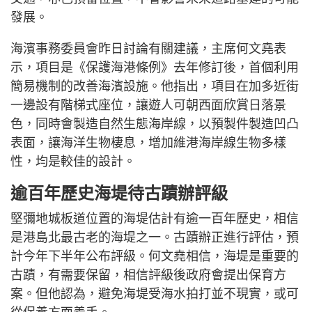
發展。
海濱事務委員會昨日討論有關建議，主席何文堯表
示，項目是《保護海港條例》去年修訂後，首個利用
簡易機制的改善海濱設施。他指出，項目在加多近街
一邊設有階梯式座位，讓遊人可朝西面欣賞日落景
色，同時會製造自然生態海岸線，以預製件製造凹凸
表面，讓海洋生物棲息，增加維港海岸線生物多樣
性，均是較佳的設計。
逾百年歷史海堤待古蹟辦評級
堅彌地城板道位置的海堤估計有逾一百年歷史，相信
是港島北最古老的海堤之一。古蹟辦正進行評估，預
計今年下半年公布評級。何文堯相信，海堤是重要的
古蹟，有需要保留，相信評級後政府會提出保育方
案。但他認為，避免海堤受海水拍打並不現實，或可