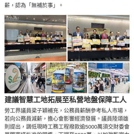
薪，認為「無補於事」。
建議智慧工地拓展至私營地盤保障工人
勞工界議員梁子穎補充，公務員薪酬參考私人市場，
若向公務員減薪，擔心會影響經濟發展。議員陸頌雄
則提出，調低現時工務工程撥款逾5000萬須交財委會