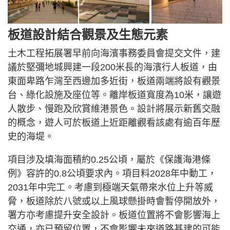
板道設計結合觀景及生態元素
土木工程拓展署早前向海濱事務委員會提交文件，建
議於堅彌地城興建一段200米長的海濱行人板道，由
東面卑路乍灣至西邊加多近街，板道兩端將設有觀景
台、綠化設施及座位等。離岸板道寬度為10米，讓遊
人散步、慢跑及欣賞維港景色。設計將展示新舊交融
的概念，遊人可於板道上近距離觀看該處有逾百年歷
史的海堤。
項目涉及填海面積約0.25公頃，屬於《保護海港條
例》容許的0.8公頃要求內。項目料2028年中動工，
2031年中完工。考慮到極端天氣帶來水位上升等威
脅，板道除於八號或以上風球懸掛時會暫停開放外，
署方亦考慮提升安全設計。板道位置將不會影響海上
交通，亦已預留位置，不會影響未來道路基建的可能