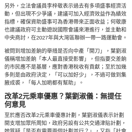
另外，立法會議員李梓敬表示過去有多項盛事經濟活
動，但出現不少爭議，建議可加入經濟效益作為績效
指標，確保資助盛事可為香港帶來正面收益；何敬康
也建議政府可主動遊說國際會議來港進行，並主動和
中央商討，在2027年與大灣區聯辦一帶一路運動會。
被問到增加差餉的舉措是否向中產「開刀」，葉劉淑
儀稱增加差餉「本人最直接受影響」，但指要交差餉
的市民應不是基層，應對香港稅收有貢獻；至於加幾
多則是由政府決定，「可以加好少」，不過可做到集
腋成裘，「每人加啲都有幫助」。
改革2元乘車優惠？葉劉淑儀：無提任
何意見
至於應否改革2元乘車優惠計劃，葉劉淑儀表示計劃
開支增加眾所周知，政府另設有公共交通津貼計劃，
她質疑「是否有需要兩個計劃並行？」，又指「社會