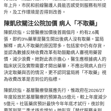
年上升，市民和前線醫護人員能否感受到服務有所提
升，及工作環境是否得到改善。
陳凱欣關注公院加價 病人「不取藥」
陳凱欣指，公營醫療加價後首兩個月，約有2.6萬
張，即約3%藥單是醫生開出後病人沒有取藥。當局
解釋，病人不取藥的原因眾多，包括家中仍有存貨，
並認為數據反映收費改革有助鼓勵病人審視用藥習
慣，減少浪費。她對此表示擔心，醫生應根據病人的
臨床狀況及實際需要才開出藥單，不應出現病人自行
決定取藥與否的情況，更不認同當局將「不取藥」視
為收費改革是否到位的指標。
陳凱欣指，基層醫療發展應先行，惟政府在2026/27
年度投放於基層醫療的預算為15億元，較上年度減少
5億元。社區藥房預計最快今年年底才試行，夜診則
要等到第二季才逐步增加。她形容「替代服務未到