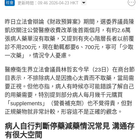
更新時間：09:46 2026-04-23 HKT
社會
昨日立法會辯論《財政預算案》期間，選委界議員陳
凱欣關注公營醫療收費改革後首兩個月，有約2.6萬
張病人藥單沒有取藥，又提到有夾心階層長者以前覆
診不用200元，現在動輒都要6、700元，寧可「少取
一次藥」，情況令人憂慮。
醫療衞生界立法會議員林哲玄今早（23日）在商台節
目表示，不排除病人是因擔心太貴而不取藥，當局需
要正視。但他亦指，病人有時候亦可能錯誤了解自己
的用藥需要，特別提到部分病人每月幾千元購買
「supplements」（營養補充劑）也不覺得貴，但對
正規藥物就非常計較，形容這不是正確的觀念。
病人自行判斷停藥減藥情況常見 溝通存
有很大空間