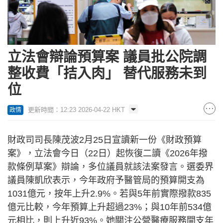
立法會辯論預算案 議員批公院調
整收費「拮入肉」 替代服務未到
位
更新時間：12:23 2026-04-22 HKT
政情
財政司司長陳茂波2月25日宣讀新一份《財政預算
案》，立法會今日（22日）起恢復二讀《2026年撥
款條例草案》辯論，多位議員就該法案發言。選委界
議員陳凱欣表示，今年政府予醫管局的預算開支為
1031億元，按年上升2.9%。若與5年前實際撥款835
億元比較，今年預算上升超過23%；與10年前534億
元相比，則上升近93%。她關注公營醫療服務開支年