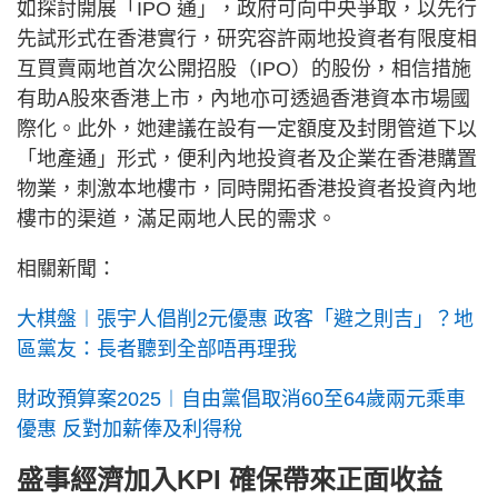
如探討開展「IPO 通」，政府可向中央爭取，以先行
先試形式在香港實行，研究容許兩地投資者有限度相
互買賣兩地首次公開招股（IPO）的股份，相信措施
有助A股來香港上市，內地亦可透過香港資本市場國
際化。此外，她建議在設有一定額度及封閉管道下以
「地產通」形式，便利內地投資者及企業在香港購置
物業，刺激本地樓市，同時開拓香港投資者投資內地
樓市的渠道，滿足兩地人民的需求。
相關新聞：
大棋盤︱張宇人倡削2元優惠 政客「避之則吉」？地
區黨友：長者聽到全部唔再理我
財政預算案2025︱自由黨倡取消60至64歲兩元乘車
優惠 反對加薪俸及利得稅
盛事經濟加入KPI 確保帶來正面收益