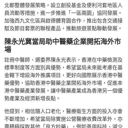
北都整體發展策略，設立創投基金及便利河套地區人
員流動等措施，進一步推進「一區兩園」協同發展。
加強西九文化區與啟德體育園合作，推出包含交通接
駁及節目套票的聯程產品，推動旅遊景點聯動發展。
陳永光冀當局助中醫藥企業開拓海外市
場
註冊中醫師、選委界陳永光表示，香港在中藥檢測及
標準制度等方面別具優勢，希望當局未來能考慮在基
金轄下增設海外推廣項目，更好向國際展示香港中醫
藥優勢，協助香港中醫藥企業開拓海外市場，促進本
港中醫藥產業發展，讓中醫藥產業成為香港另一個優
勢產業及經濟新增長點。
他提到，相信隨人口老化，醫療衞生方面的投入亦會
不斷增加，希望當局除實施公營醫療收費改革外，亦
要積極採取其他「良方妙藥」，例如善用科技、減少