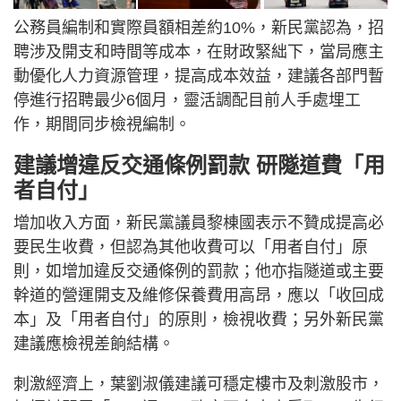
公務員編制和實際員額相差約10%，新民黨認為，招
聘涉及開支和時間等成本，在財政緊絀下，當局應主
動優化人力資源管理，提高成本效益，建議各部門暫
停進行招聘最少6個月，靈活調配目前人手處埋工
作，期間同步檢視編制。
建議增違反交通條例罰款 研隧道費「用
者自付」
增加收入方面，新民黨議員黎棟國表示不贊成提高必
要民生收費，但認為其他收費可以「用者自付」原
則，如增加違反交通條例的罰款；他亦指隧道或主要
幹道的營運開支及維修保養費用高昂，應以「收回成
本」及「用者自付」的原則，檢視收費；另外新民黨
建議應檢視差餉結構。
刺激經濟上，葉劉淑儀建議可穩定樓市及刺激股市，