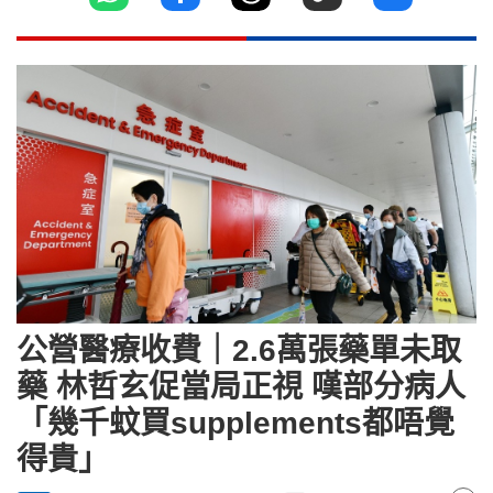
公營醫療收費｜2.6萬張藥單未取
藥 林哲玄促當局正視 嘆部分病人
「幾千蚊買supplements都唔覺
得貴」