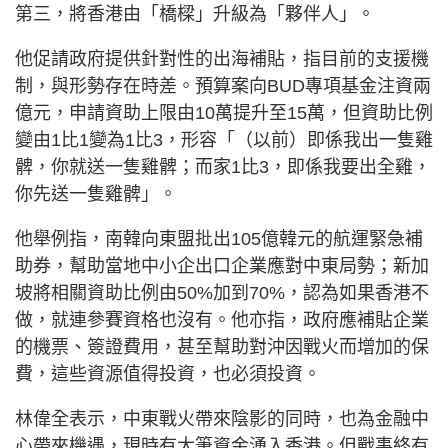
第三，將香港由「橋樑」升級為「夥伴人」。
他促請政府提供針對性的出海補貼，指目前的支援機
制，與形勢存在時差。預算案向BUD專項基金注資兩
億元，申請資助上限由10萬提升至15萬，但資助比例
變由1比1變為1比3，形容「（以前）即係我出一隻雞
髀，你就送一隻雞髀；而家1比3，即係我要出全雞，
你先送一隻雞髀」。
他舉例指，南韓向東盟批出105億韓元的航運緊急補
助券，幫助當地中小企出口企業應對中東局勢；新加
坡將相關資助比例由50%加到70%，認為如果香港不
做，就連參賽資格也沒有。他亦指，政府應補貼企業
的機票、簽證費用，甚至幫助對沖因戰火而增加的保
費，這些資源值得投資，也必須投資。
林偉全表示，中東戰火帶來陰影的同時，也為金融中
心帶來機遇，現時有大筆資金湧入香港。但戰事終有