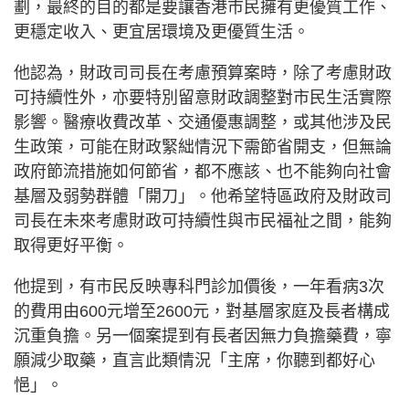
劃，最終的目的都是要讓香港市民擁有更優質工作、
更穩定收入、更宜居環境及更優質生活。
他認為，財政司司長在考慮預算案時，除了考慮財政
可持續性外，亦要特別留意財政調整對市民生活實際
影響。醫療收費改革、交通優惠調整，或其他涉及民
生政策，可能在財政緊絀情況下需節省開支，但無論
政府節流措施如何節省，都不應該、也不能夠向社會
基層及弱勢群體「開刀」。他希望特區政府及財政司
司長在未來考慮財政可持續性與市民福祉之間，能夠
取得更好平衡。
他提到，有市民反映專科門診加價後，一年看病3次
的費用由600元增至2600元，對基層家庭及長者構成
沉重負擔。另一個案提到有長者因無力負擔藥費，寧
願減少取藥，直言此類情況「主席，你聽到都好心
悒」。