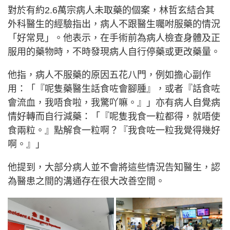
對於有約2.6萬宗病人未取藥的個案，林哲玄結合其
外科醫生的經驗指出，病人不跟醫生囑咐服藥的情況
「好常見」。他表示，在手術前為病人檢查身體及正
服用的藥物時，不時發現病人自行停藥或更改藥量。
他指，病人不服藥的原因五花八門，例如擔心副作
用：「『呢隻藥醫生話食咗會腳腫』，或者『話食咗
會流血，我唔食啦，我驚吖嘛。』」亦有病人自覺病
情好轉而自行減藥：「『呢隻我食一粒都得，就唔使
食兩粒。』點解食一粒啊？『我食咗一粒我覺得幾好
啊。』」
他提到，大部分病人並不會將這些情況告知醫生，認
為醫患之間的溝通存在很大改善空間。