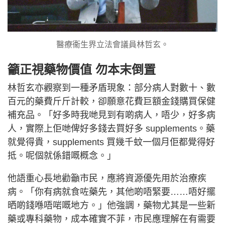
醫療衞生界立法會議員林哲玄。
籲正視藥物價值 勿本末倒置
林哲玄亦觀察到一種矛盾現象：部分病人對數十、數
百元的藥費斤斤計較，卻願意花費巨額金錢購買保健
補充品。「好多時我哋見到有啲病人，唔少，好多病
人，實際上佢哋俾好多錢去買好多 supplements。藥
就覺得貴，supplements 買幾千蚊一個月佢都覺得好
抵。呢個就係錯嘅概念。」
他語重心長地勸籲市民，應將資源優先用於治療疾
病。「你有病就食咗藥先，其他啲唔緊要……唔好擺
晒啲錢喺唔啱嘅地方。」他強調，藥物尤其是一些新
藥或專科藥物，成本確實不菲，市民應理解在有需要