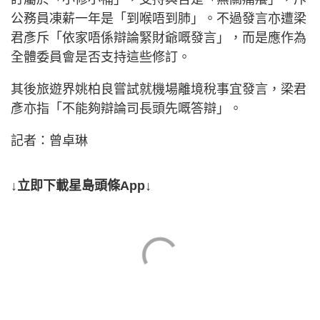
公務員凍薪一年是「到喉唔到肺」。不過發言亦遭梁
君彥斥「依家唔係辯論緊財爺嘅發言」，而是應作為
全體委員會是否支持這些修訂。
其後旅遊界姚柏良嘗試就機場離境稅事宜發言，梁君
彥亦指「不能夠辯論司長頭先嘅答辯」。
記者：曾卓琳
↓立即下載星島頭條App↓