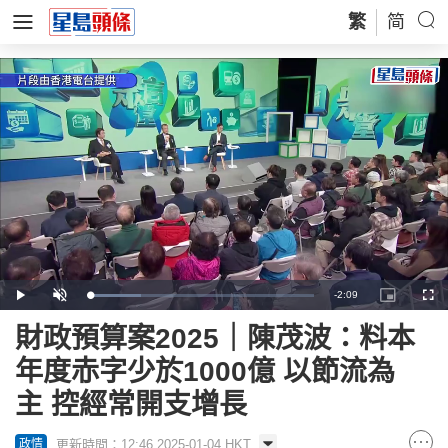
繁
简
Remaining
-
2:09
Loaded
:
Play
Unmute
Picture-
Full
22.96%
in-
Picture
Time
財政預算案2025｜陳茂波：料本
年度赤字少於1000億 以節流為
主 控經常開支增長
更新時間：12:46 2025-01-04 HKT
政情