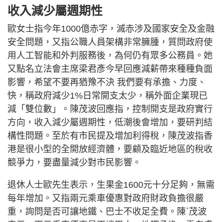
收入減少屬週期性
歐女士指今年1000億赤字，滅赤涉及國家安全及金融
安全問題，又指公職人員架構非常臃腫，質問政府使
用人工智能和外判服務後，為何仍有眾多公務員。她
又點名立法會主席梁君彥今早回應減薪帶來種種負面
影響，希望不要再猶豫不決 我們要有承擔、力度、
快，稱政府減少1%日常開支太少，稱外面企業現已
減「雙位數」。陳茂波回應指，控制開支是政府實行
方向，收入減少屬週期性，低潮後會增加，要研判結
構性問題。至於有市民提及增加利得稅，陳茂波指香
港是很小型的全開放經濟體，要顧及臨近地區的稅收
競爭力，要盡量減少對市民影響。
退休人士歐先生表示，生果金1600元十分足夠，無需
每年增加。又指兩元乘車優惠對政府財政負擔很嚴
重，詢問是否可讓地鐵、巴士不收足全費。陳`茂波