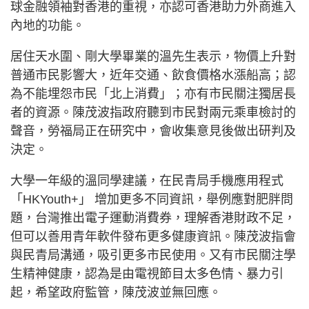
球金融領袖對香港的重視，亦認可香港助力外商進入
內地的功能。
居住天水圍、剛大學畢業的溫先生表示，物價上升對
普通市民影響大，近年交通、飲食價格水漲船高；認
為不能埋怨市民「北上消費」；亦有市民關注獨居長
者的資源。陳茂波指政府聽到市民對兩元乘車檢討的
聲音，勞福局正在研究中，會收集意見後做出研判及
決定。
大學一年級的溫同學建議，在民青局手機應用程式
「HKYouth+」 增加更多不同資訊，舉例應對肥胖問
題，台灣推出電子運動消費券，理解香港財政不足，
但可以善用青年軟件發布更多健康資訊。陳茂波指會
與民青局溝通，吸引更多市民使用。又有市民關注學
生精神健康，認為是由電視節目太多色情、暴力引
起，希望政府監管，陳茂波並無回應。