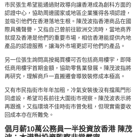
市民張生希望能通過財政導向讓香港成為創科方面的
認證中心，協助周邊國家或地區企業獲得各項認證，
並吸引他們在香港落地生根。陳茂波指香港商品在國
際具備聲譽，又指自己曾前往歐洲交流時，當地商界
就提及香港是他們的重要市場，相信香港能提供內地
產品的認證服務，讓海外市場更認可他們的產品。
另一位張生詢問高按揭買樓可否包括商用樓宇，即降
低商用樓宇首期金額，協助零售業發展。陳茂波指將
再研究，理解商戶一直搬遷會導致裝修成本極高。
又有市民指街市年年加租，冷氣安裝後沒有擋風門形
同虛設，希望司長前往大圍街市視察。陳茂波表示將
再跟進，又指環境不佳時街市曾免租，但現實需要收
回成本亦在所難免。
倡月薪10萬公務員一半投資放香港 陳茂