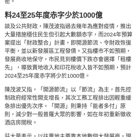
密。
料24至25年度赤字少於1000億
談及公共財政，陳茂波指過去幾年為應對疫情，推出
大量措施穩住民生但引起大數額赤字，而2024年預算
案提出「財政整合」計畫，即開源節流、令財政恢復
平衡，並以新發展區工程發債。又指樓市不如預期，
發展商收地保守，市民見到樓價下跌亦會選擇「租樓
先」，導致賣地收入和印花稅收入皆不如預期，預計
2024至25年度赤字將少於1000億。
陳茂波又指，「開源節流」以「節流」為主，首先控
制政府經常性開支增長，其次工務工程排出因輕重緩
急排出優先次序，「開源」則秉持「能者多付」原
則，減少對一般普羅大眾的影響，如在年初重新徵收
酒店房間稅。
莊太量表示，以往賣地主要靠本地數個大發展商，現