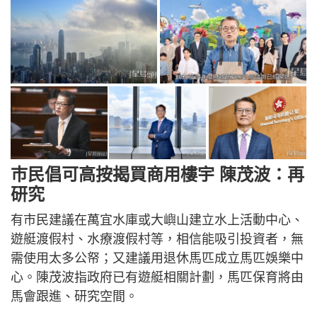
巿民倡可高按揭買商用樓宇 陳茂波：再
研究
有市民建議在萬宜水庫或大嶼山建立水上活動中心、
遊艇渡假村、水療渡假村等，相信能吸引投資者，無
需使用太多公帑；又建議用退休馬匹成立馬匹娛樂中
心。陳茂波指政府已有遊艇相關計劃，馬匹保育將由
馬會跟進、研究空間。