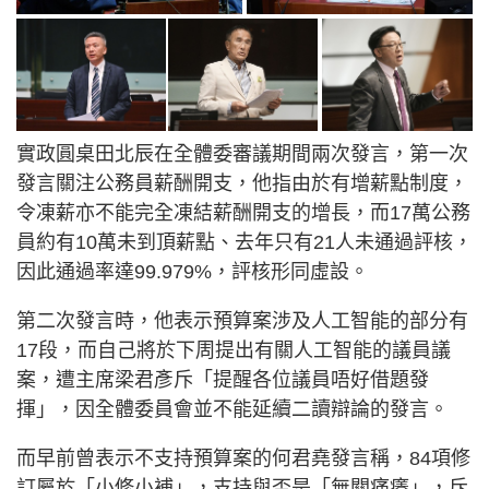
實政圓桌田北辰在全體委審議期間兩次發言，第一次
發言關注公務員薪酬開支，他指由於有增薪點制度，
令凍薪亦不能完全凍結薪酬開支的增長，而17萬公務
員約有10萬未到頂薪點、去年只有21人未通過評核，
因此通過率達99.979%，評核形同虛設。
第二次發言時，他表示預算案涉及人工智能的部分有
17段，而自己將於下周提出有關人工智能的議員議
案，遭主席梁君彥斥「提醒各位議員唔好借題發
揮」，因全體委員會並不能延續二讀辯論的發言。
而早前曾表示不支持預算案的何君堯發言稱，84項修
訂屬於「小修小補」，支持與否是「無關痛癢」，斥