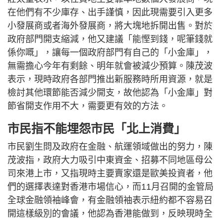
在他們有不少庫存、出手謹慎，因此現需要引入更多
小發展商或者海外發展商，將大塊地拆開出售。對於
政府部門開支縮減，他又建議「能慳到錢，呢筆錢就
係你嘅」，讓每一個政府部門有自己的「小金庫」，
無需擔心今年有剩餘、明年就會被減少預算。陳茂波
表示，現時政府各部門推出新服務時所用資源，就是
檢討其他環節能否減少開支，故他認為「小金庫」對
節省開支作用不大，需要更有效的方法。
市民指不能埋怨市民「北上消費」
市民劉生問及政府在金融、航運領域做出的努力，陳
茂波指，政府大力吸引中東資金、招募不同地區母公
司來港上市，又指現時主要賣家還是歐美投資者，他
們的選擇表達對香港市場信心，而11月召開的金管局
全球金融領袖峰會，有金融領袖表示紐約都不容易召
開這樣級別的會議，他認為香港能做到，反映現時全