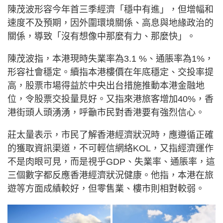
陳茂波形容今年首三季經濟「穩中有進」，但增幅和
速度不及預期，因外圍環境關係、高息與地緣政治的
關係，導致「沒有想像中那麼有力、那麼快」。
陳茂波指，本港現時失業率為3.1 %、通脹率為1%，
形容社會穩定。續指本港樓價在年底穩定、交投率提
高，股票市場得益於中央出台措施推動本港金融地
位，令股票交投量見好。又指來港旅客增加40%，香
港街頭人頭湧湧，呼籲市民對香港要有強烈信心。
莊太量表示，市民了解香港經濟狀況時，應遵循正確
的獲取資訊渠道，不可輕信網絡KOL，又指經濟運作
不是肉眼可見，而是視乎GDP、失業率、通脹率，這
三個數字都反應香港經濟狀況健康。他指，本港在旅
遊等方面成績較好，但零售業、樓市則相對較弱。