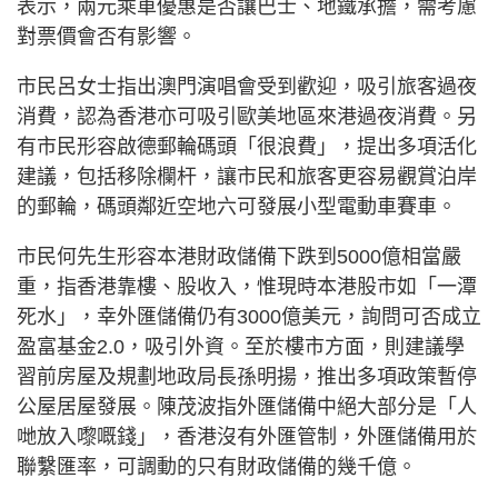
表示，兩元乘車優惠是否讓巴士、地鐵承擔，需考慮
對票價會否有影響。
市民呂女士指出澳門演唱會受到歡迎，吸引旅客過夜
消費，認為香港亦可吸引歐美地區來港過夜消費。另
有市民形容啟德郵輪碼頭「很浪費」，提出多項活化
建議，包括移除欄杆，讓市民和旅客更容易觀賞泊岸
的郵輪，碼頭鄰近空地六可發展小型電動車賽車。
市民何先生形容本港財政儲備下跌到5000億相當嚴
重，指香港靠樓、股收入，惟現時本港股市如「一潭
死水」，幸外匯儲備仍有3000億美元，詢問可否成立
盈富基金2.0，吸引外資。至於樓市方面，則建議學
習前房屋及規劃地政局長孫明揚，推出多項政策暫停
公屋居屋發展。陳茂波指外匯儲備中絕大部分是「人
哋放入嚟嘅錢」，香港沒有外匯管制，外匯儲備用於
聯繫匯率，可調動的只有財政儲備的幾千億。