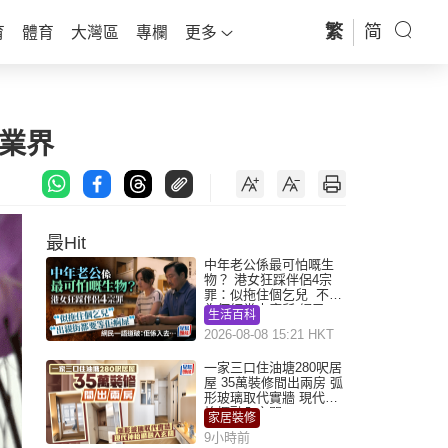
繁
简
育
體育
大灣區
專欄
更多
業界
最Hit
中年老公係最可怕嘅生
物？ 港女狂踩伴侶4宗
罪：似拖住個乞兒 不解
為何經常去廁所 網民一
生活百科
語道破
2026-08-08 15:21 HKT
一家三口住油塘280呎居
屋 35萬裝修間出兩房 弧
形玻璃取代實牆 現代神
枱櫃融入玄關
家居裝修
9小時前