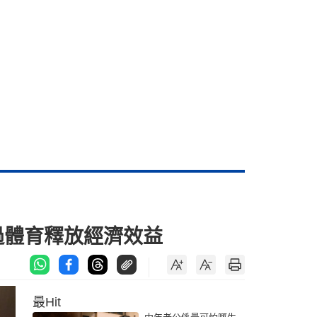
過體育釋放經濟效益
最Hit