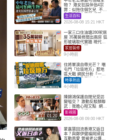
中年老公係最可怕嘅生
物？ 港女狂踩伴侶4宗
罪：似拖住個乞兒 不解
為何經常去廁所 網民一
生活百科
語道破
2026-08-08 15:21 HKT
一家三口住油塘280呎居
屋 35萬裝修間出兩房 弧
形玻璃取代實牆 現代神
枱櫃融入玄關
家居裝修
9小時前
住將軍澳自帶光芒？ 嘲
屯門「垃圾地方」惹地
區大戰 網民分析「一共
同點」秒息風波｜Juicy
時事熱話
叮
4小時前
陳錦鴻保護自閉兒受訪
變嗌交？ 激動反駁顏聯
武：我擔心咁又點 網民
批主持咄咄逼人
影視圈
01:20
2026-08-08 09:00 HKT
蒙嘉慧回流香港又返日
本？與鄭伊健福岡掃貨
互動恩愛 曾被老公爆在