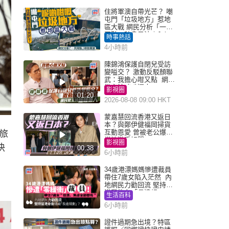
住將軍澳自帶光芒？ 嘲
屯門「垃圾地方」惹地
區大戰 網民分析「一共
同點」秒息風波｜Juicy
時事熱話
叮
4小時前
陳錦鴻保護自閉兒受訪
變嗌交？ 激動反駁顏聯
武：我擔心咁又點 網民
批主持咄咄逼人
影視圈
01:20
2026-08-08 09:00 HKT
蒙嘉慧回流香港又返日
本？與鄭伊健福岡掃貨
互動恩愛 曾被老公爆在
旅
當地游手好閒
影視圈
快
00:38
6小時前
34歲港漂媽媽慘遭裁員
帶住7歲女陷入茫然 內
地網民力勸回流 堅持留
港背後有「長遠規
生活百科
劃」？
6小時前
證件過期急出境？特區