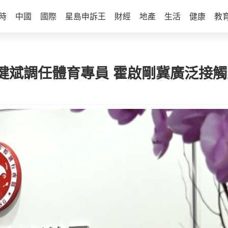
時
中國
國際
星島申訴王
財經
地產
生活
健康
教
健斌調任體育專員 霍啟剛冀廣泛接觸