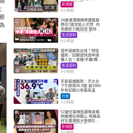
詢
當地游手好閒
影視圈
00:38
化
6小時前
蔡
34歲港漂媽媽慘遭裁員
為
帶住7歲女陷入茫然 內
地網民力勸回流 堅持留
港背後有「長遠規
生活百科
劃」？
6小時前
證件過期急出境？特區
護照／回鄉證快證申請
懶人包！資格/手續/費用
一文睇清
生活百科
5小時前
天氣極端酷熱︱天文台
下午錄得36.9度 創1884
年有紀錄以來最高溫
社會
1小時前
52歲任葆琳低調現身楊
明婚禮玩得開心 哈佛高
材生選港姐大熱倒灶 息
影從商轉戰政界
影視圈
5小時前