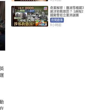
奇案解密︱羅湖雪櫃藏3
屍涉邪教懲罰？ 1病歿2
餓斃警拒立案添謎團
奇聞趣事
8小時前
英
運
動
在