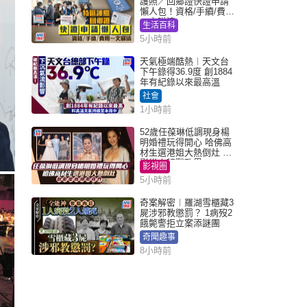
護照／回鄉證快證申請
懶人包！資格/手續/費用
一文睇清
生活百科
5小時前
天氣極端酷熱︱天文台
下午錄得36.9度 創1884
年有紀錄以來最高溫
社會
1小時前
52歲任葆琳低調現身楊
明婚禮玩得開心 哈佛高
材生選港姐大熱倒灶 息
影從商轉戰政界
影視圈
5小時前
奇案解密︱羅湖雪櫃藏3
屍涉邪教懲罰？ 1病歿2
餓斃警拒立案添謎團
奇聞趣事
8小時前