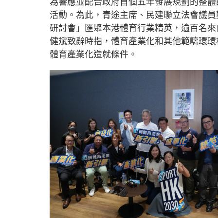
為響應並配合政府首個五年發展規劃的整體
活動。為此，青途主席、民建聯立法會議員鄭泳舜
研討會」匯聚本港體育行業精英，逾百名來
健斌致辭時指，體育產業化和其他範疇環環
體育產業化造就條件。