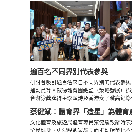
逾百名不同界別代表參與
研討會吸引逾百名來自不同界別的代表參與
運動員等。啟德體育園總監（策略發展）鄧
會游泳獎牌得主李穎詩及香港女子跳高紀錄
蔡健斌：體育界「造星」為體育
文化體育及旅遊局體育專員蔡健斌致辭時表
全民健身，更建設觀眾群；而推動精英化不