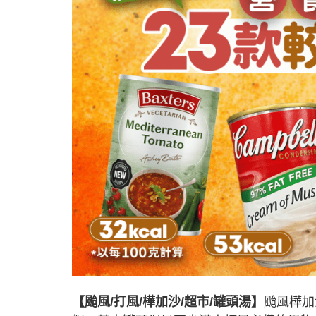
【颱風/打風/樺加沙
/超市/罐頭湯】
颱風樺加