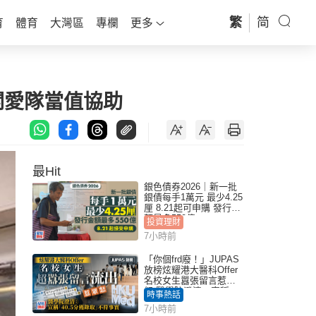
繁
简
育
體育
大灣區
專欄
更多
關愛隊當值協助
最Hit
銀色債券2026｜新一批
銀債每手1萬元 最少4.25
厘 8.21起可申購 發行金
額最多550億
投資理財
7小時前
「你個frd廢！」JUPAS
放榜炫耀港大醫科Offer
名校女生囂張留言惹眾
怒 醫學院澄清：宣稱
時事熱話
「40.5分獲錄取」不符事
7小時前
實｜Juicy叮