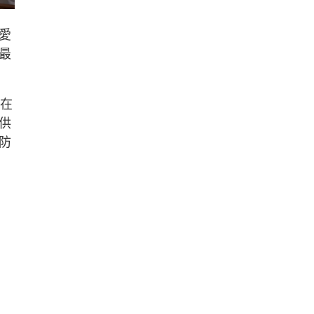
愛
最
括在
供
防