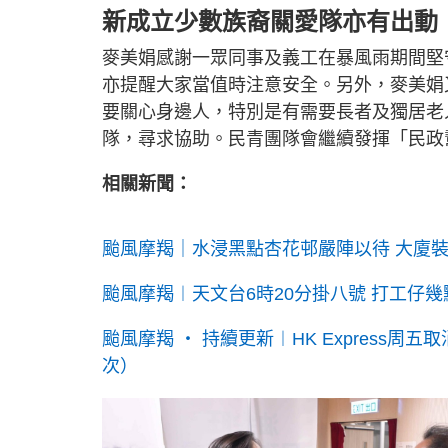
新成立少數族裔關愛隊亦有出動
麥美娟感謝一眾同事及義工在暴風雨期間堅
亦提醒大家當值時注意安全。另外，麥美娟
要關心身邊人，特別是有需要長者及獨居老
隊，尋求協助。民青團隊會繼續發揮「民政
相關新聞：
颱風摩羯｜水浸黑點杏花邨嚴陣以待 大廈
颱風摩羯︱天文台6時20分掛八號 打工仔幾
颱風摩羯 ‧ 持續更新︱HK Express周
次）