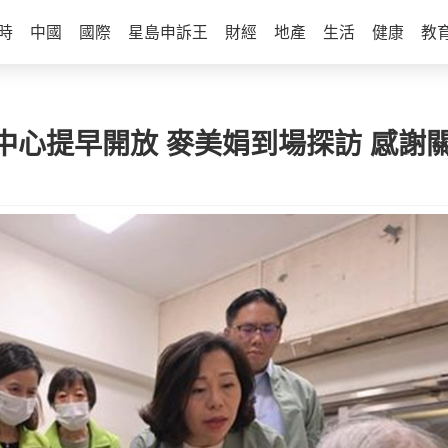
時
中國
國際
星島申訴王
財經
地產
生活
健康
教
中心提早開放 麥美娟到場探訪 感謝