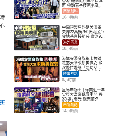
香港 鍾情低稅率不惜減
薪 帶動寫字樓豪宅及學
位競爭「香港已重現生
商業創科
機」
時
10小時前
亦
中國預製屋熱銷美澳墨
夫婦22萬購750呎兩房戶
零地基直接組裝 實測9個
月激讚
海外置業
18小時前
港媽穿緊身旗袍卡拉鏈
竟落大堂求助男保安 叔
叔邊拉邊講「這句話」
網民：AV情節？｜Juicy
時事熱話
叮
8小時前
星島申訴王 | 停業近一年
尖東大富豪低調重開 獨
家相片曝光 復業前夕被
響班
淋油「贈慶」
申訴熱話
02:52
14小時前