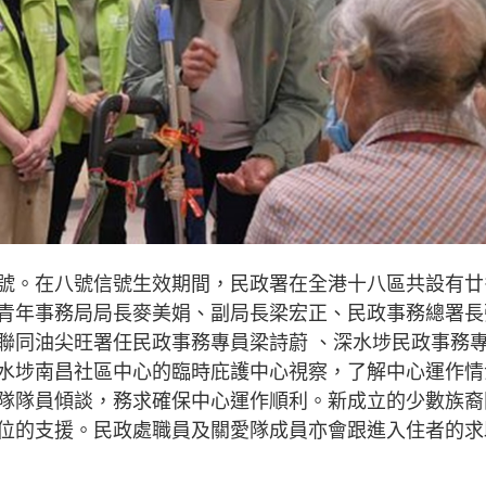
號。在八號信號生效期間，民政署在全港十八區共設有廿
青年事務局局長麥美娟、副局長梁宏正、民政事務總署長
聯同油尖旺署任民政事務專員梁詩蔚 、深水埗民政事務
水埗南昌社區中心的臨時庇護中心視察，了解中心運作情
隊隊員傾談，務求確保中心運作順利。新成立的少數族裔
位的支援。民政處職員及關愛隊成員亦會跟進入住者的求