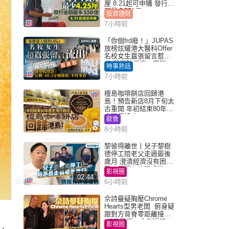
厘 8.21起可申購 發行金
額最多550億
投資理財
7小時前
「你個frd廢！」JUPAS
放榜炫耀港大醫科Offer
名校女生囂張留言惹眾
怒 醫學院澄清：宣稱
時事熱話
「40.5分獲錄取」不符事
7小時前
實｜Juicy叮
檀島咖啡餅店回歸港
島！預告新店8月下旬太
古重開 年初結束80年歷
史灣仔總店
飲食
8小時前
黎彼得離世丨兒子黎樹
德停工陪老父走過最後
歲月 澄清經濟沒有困
難：傳聞有誇張成份
影視圈
02:44
6小時前
佘詩曼疑胸壓Chrome
Hearts型男老闆 俯身疑
跟對方背脊零距離接觸
網民驚呼：企側邊唔
影視圈