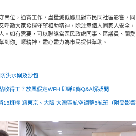
守崗位，通宵工作，盡量減低颱風對市民同社區影響，同
又呼籲大家發揮守望相助精神，除注意個人同家人安全，
人。如有需要，可以聯絡當區民政處同事、區議員、關愛
幫到你」嘅精神，盡心盡力為市民提供幫助。
裝防洪水閘及沙包
點收得工？放風假定WFH 即睇8條Q&A解疑問
五取消16班機 涵東京、大阪 大灣區航空調整6航班（附受影