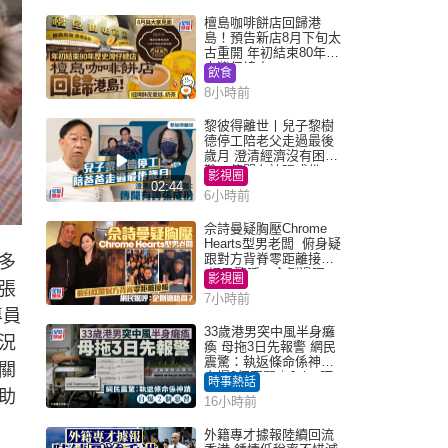
檀島咖啡餅店回歸港
島！預告新店8月下旬太
古重開 年初結束80年歷
史灣仔總店
飲食
8小時前
黎彼得離世丨兒子黎樹
德停工陪老父走過最後
歲月 澄清經濟沒有困
難：傳聞有誇張成份
影視圈
02:44
6小時前
佘詩曼疑胸壓Chrome
Hearts型男老闆 俯身疑
跟對方背脊零距離接觸
多
網民驚呼：企側邊唔
影視圈
張
得？
7小時前
專員
33歲港男突中風半身癱
況
瘓 母拖3日先報警 網民
震驚：執返條命係神蹟
關
自爆2個惡習｜Juicy叮
時事熱話
助
16小時前
外籍專才據報陸續回流