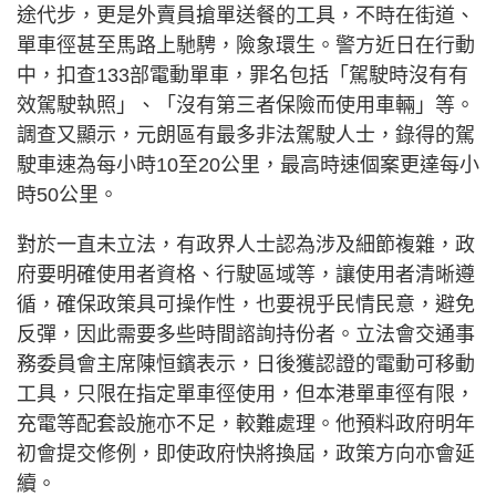
途代步，更是外賣員搶單送餐的工具，不時在街道、
單車徑甚至馬路上馳騁，險象環生。警方近日在行動
中，扣查133部電動單車，罪名包括「駕駛時沒有有
效駕駛執照」、「沒有第三者保險而使用車輛」等。
調查又顯示，元朗區有最多非法駕駛人士，錄得的駕
駛車速為每小時10至20公里，最高時速個案更達每小
時50公里。
對於一直未立法，有政界人士認為涉及細節複雜，政
府要明確使用者資格、行駛區域等，讓使用者清晰遵
循，確保政策具可操作性，也要視乎民情民意，避免
反彈，因此需要多些時間諮詢持份者。立法會交通事
務委員會主席陳恒鑌表示，日後獲認證的電動可移動
工具，只限在指定單車徑使用，但本港單車徑有限，
充電等配套設施亦不足，較難處理。他預料政府明年
初會提交修例，即使政府快將換屆，政策方向亦會延
續。