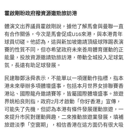
霍啟剛盼政府撥資源邀勁旅訪港
體演文出界議員霍啟剛說，據他了解馬會與曼聯一直
有合作關係，今次是馬會促成U16來港，與本港青年
球員切磋。他認為，這與新加坡邀請頂級球隊踢表演
賽的性質不同，但亦希望政府未來善用體育運動的正
能量，投放資源邀請勁旅訪港，帶動全城投入足球氣
氛，長遠有助足球發展。
民建聯鄭泳舜表示，不能單以一項運動作指標，指本
港未來舉辦多項體壇盛事，包括本月世界女排聯賽香
港站、國際龍舟邀請賽等，皆屬國際體壇盛事。旅遊
界姚柏良則指，政府2月才啟動「你好香港」宣傳，
可能失了先機，但認為本港有條件發展運動旅遊，一
來提升市民對運動興趣，二來推動旅遊業發展，填補
旅遊淡季「空窗期」，相信香港在這方面仍有很大吸