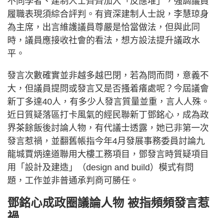
不同學者、建制人士齊齊加入「反應堆」，強調議員
履職表現須綜合評判。有資深建制人士說，李慧琼身
為主席，出言維護議員尊嚴是恰當做法，但與此同
時，議員應接收社會的看法，想方設法提升議政水
平。
發言次數確實並非越多越巴閉，若為問而問，意義不
大，但議員提問或發言又是否搔着癢處呢？今屆議會
新丁多達40人，有多少人發言質量並重，言人人殊。
近日質疑落區打卡風氣的經民聯新丁鄧銘心，成為政
界茶餘飯後討論人物，有代議士透露，她已非第一次
發言惹禍，並翻舊帳指今年4月發展事務委員討論九
龍城賈炳達道聯用大樓工務項目，鄧發言時質疑項目
用「設計及建造」（design and build）模式有問
題，工作並非普通承判商可勝任。
鄧銘心成政圈議論人物 被指頻頻發言惹
禍