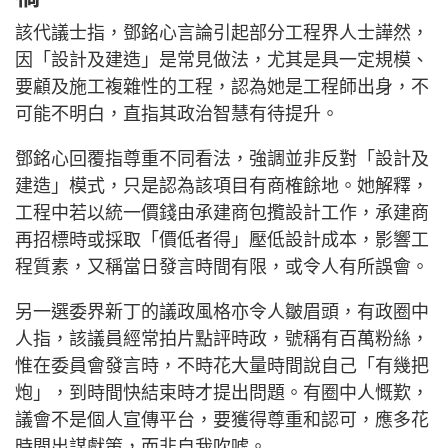
該代議士指，鄧銘心言論引起部分工程界人士譁然，
因「設計及建造」是常見做法，尤其是具一定規模、
要顧及施工複雜性的工程，認為她是工程師出身，不
可能不明白，直指其政治智慧有待提升。
鄧銘心回覆指尊重不同看法，強調並非反對「設計及
建造」模式，只是認為該項目有商榷餘地。她解釋，
工程中若以統一價錢由承建商包攬設計工作，承建商
再招標時或採取「價低者得」壓低設計成本，影響工
程質素，又稱當日發言時間有限，或令人有所誤會。
另一選委界新丁的議政風格亦令人皺眉頭，有政圈中
人指，該議員經常拍片點評時政，號稱有百萬粉絲，
惟在委員會發言時，不時花大量時間說自己「有幾把
炮」，到時間快結束時才提出問題。有圈中人慨歎，
議會不是個人宣傳平台，要獲得尊重和認可，應多花
時間出謀獻策，而非自我吹噓。