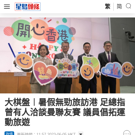
繁
简
大棋盤︱暑假無勁旅訪港 足總指
曾有人洽談曼聯友賽 議員倡拓運
動旅遊
更新時間：11:57 2023-06-05 HKT
政情