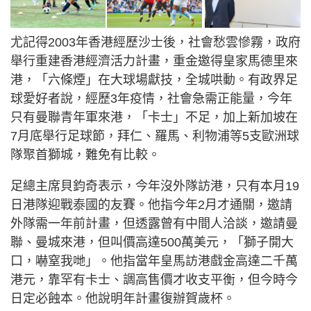
尤記得2003年香港經歷沙士後，社會愁雲慘霧，政府
舉行重建香港經濟活力計畫，重金邀得皇家馬德里來
港，「六條煙」在大球場獻技，全城哄動。有政界足
球愛好者說，經歷3年疫情，社會急需正能量，今年
只有曼聯青年軍來港，「卡士」不足，加上新加坡在
7月底舉行足球節，拜仁、羅馬、利物浦等5支歐洲球
隊聚首獅城，難免有比較。
足總主席貝鈞奇表示，今年沒外隊訪港，只有本月19
日港隊迎戰泰國的友賽。他指今年2月才通關，邀請
外隊需一年前計畫，但透露曾有中間人洽談，邀請曼
聯、曼城來港，但叫價高達500萬美元，「獅子開大
口，嚇窒我哋」。他指當年皇馬訪港戲金高達二千萬
港元，靠罕有卡士、調高售價才收支平衡，但今時今
日定必蝕本。他說明年計畫復辦賀歲杯。