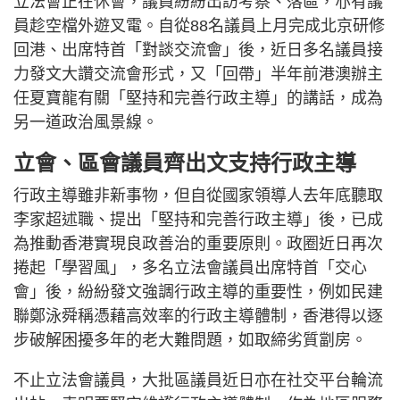
立法會正在休會，議員紛紛出訪考察、落區，亦有議
員趁空檔外遊叉電。自從88名議員上月完成北京研修
回港、出席特首「對談交流會」後，近日多名議員接
力發文大讚交流會形式，又「回帶」半年前港澳辦主
任夏寶龍有關「堅持和完善行政主導」的講話，成為
另一道政治風景線。
立會、區會議員齊出文支持行政主導
行政主導雖非新事物，但自從國家領導人去年底聽取
李家超述職、提出「堅持和完善行政主導」後，已成
為推動香港實現良政善治的重要原則。政圈近日再次
捲起「學習風」，多名立法會議員出席特首「交心
會」後，紛紛發文強調行政主導的重要性，例如民建
聯鄭泳舜稱憑藉高效率的行政主導體制，香港得以逐
步破解困擾多年的老大難問題，如取締劣質劏房。
不止立法會議員，大批區議員近日亦在社交平台輪流