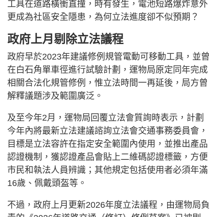
工具在道路橫衝直撞，時有發生，電池短路爆炸意外
更成為社區安全隱患，為何立法進度卻不似預期？
政府上月剔除立法議程
政府早於2023年建議修例規管電動可移動工具，並曾
在白石角單車徑進行試驗計劃，運物局原定同年完成
相關合法化規管修例，惟立法時間一再延後，局方曾
解釋議題涉及範圍廣泛。
及至今年2月，運物局回覆立法會質詢時表示，計劃
今年內將最新立法建議諮詢立法會交通事務委員會，
目標是立法容許在指定安全範圍內使用，並推出產品
認證機制，獲認證產品會貼上二維碼認證標籤，方便
市民和執法人員辨識；其他規定包括使用者必須年滿
16歲、佩戴頭盔等。
不過，政府上月更新2026年度立法議程，由運物局負