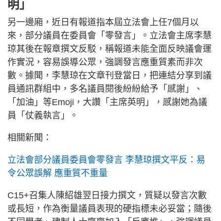
明」
另一邊廂，近日有報道指本屆立法會上任7個月以
來，部分議員在委員會「零發言」。立法會主席李慧
琼其後在報章撰文反駁，稱報道未能全面反映議會運
作實況，容易誤導公眾，強調發言應重質素而非次
數。據聞，李慧琼在文章刊登當日，把連結分享到議
員通訊群組中，多名議員閱後紛紛給予「感謝」、
「加油」等Emoji，大讚「主席英明」，感謝她為議
員「仗義執言」。
相關新聞：
立法會部分議員委員會零發言 李慧琼撰文平反：易
令公眾誤解 應重質不重量
C15+召集人陳紹雄翌日接力撰文，質疑以發言次數
或長短，作為衡量議員表現的硬指標未必妥當；隨後