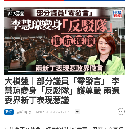
大棋盤｜部分議員「零發言」 李
慧琼變身「反駁隊」護尊嚴 兩選
委界新丁表現惹議
更新時間：09:02 2026-08-06 HKT
政情