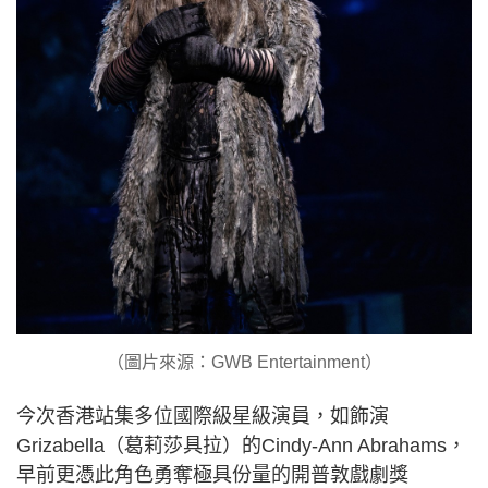
（圖片來源：GWB Entertainment）
今次香港站集多位國際級星級演員，如飾演
Grizabella（葛莉莎具拉）的Cindy-Ann Abrahams，
早前更憑此角色勇奪極具份量的開普敦戲劇獎