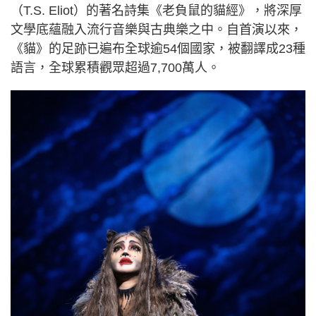
（T.S. Eliot）的著名詩集《老負鼠的貓經》，將深厚
文學底蘊融入流行音樂與古典樂之中。自首演以來，
《貓》的足跡已遍布全球逾54個國家，被翻譯成23種
語言，全球累積觀眾超過7,700萬人。