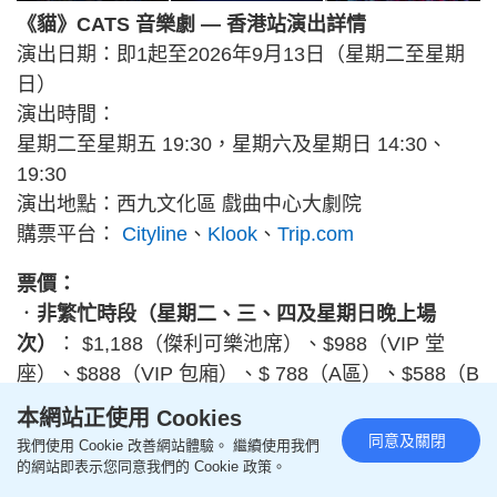
《貓》CATS 音樂劇 — 香港站演出詳情
演出日期：即1起至2026年9月13日（星期二至星期
日）
演出時間：
星期二至星期五 19:30，星期六及星期日 14:30、
19:30
演出地點：西九文化區 戲曲中心大劇院
購票平台：
Cityline
、
Klook
、
Trip.com
票價：
．
非繁忙時段（星期二、三、四及星期日晚上場
次）
： $1,188（傑利可樂池席）、$988（VIP 堂
座）、$888（VIP 包廂）、$ 788（A區）、$588（B
區）、$388（C區）
本網站正使用 Cookies
．家庭套票優惠*：$3,588（VIP 堂座 $988 4張）、
同意及關閉
我們使用 Cookie 改善網站體驗。 繼續使用我們
$2,888（A區$788 4張）
的網站即表示您同意我們的 Cookie 政策。
* 家庭套票優惠：只限非繁忙時段與公開售票期間使