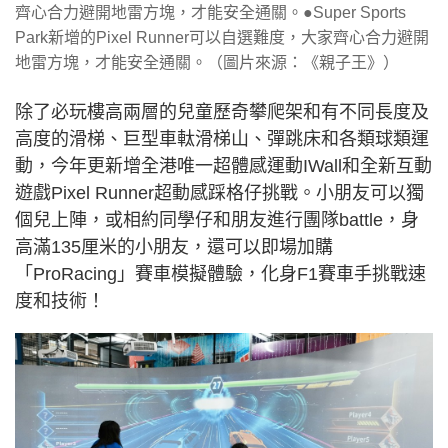
齊心合力避開地雷方塊，才能安全通關。●Super Sports
Park新增的Pixel Runner可以自選難度，大家齊心合力避開
地雷方塊，才能安全通關。（圖片來源：《親子王》）
除了必玩樓高兩層的兒童歷奇攀爬架和有不同長度及
高度的滑梯、巨型車軚滑梯山、彈跳床和各類球類運
動，今年更新增全港唯一超體感運動IWall和全新互動
遊戲Pixel Runner超動感踩格仔挑戰。小朋友可以獨
個兒上陣，或相約同學仔和朋友進行團隊battle，身
高滿135厘米的小朋友，還可以即場加購
「ProRacing」賽車模擬體驗，化身F1賽車手挑戰速
度和技術！