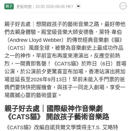
更新時間：10:00 2026-08-08 HKT
親子
親子好去處｜想開啟孩子的藝術音樂之路，最好帶他
們去親身體驗。殿堂級音樂大師安德魯．萊特·韋伯
（Andrew Lloyd Webber）的傳世經典音樂劇《貓》
（CATS）風靡全球，被譽為音樂劇史上最成功作品
之一的神作，早前宣布再度來港演出，反應空前熱
烈，一開賣即售罄！《CATS貓》於昨日（6日）首場
公演，於公演前夕更驚喜宣布加場，香港站演出將加
場並延長至2026年9月13日！早前未能入手門票的爸
媽們要快快把握機會，與孩子一同走入劇場，享受一
場震撼心靈的藝術盛宴。
親子好去處｜國際級神作音樂劇
《CATS貓》 開啟孩子藝術音樂路
《CATS貓》改編自諾貝爾文學獎得主T.S. 艾略特