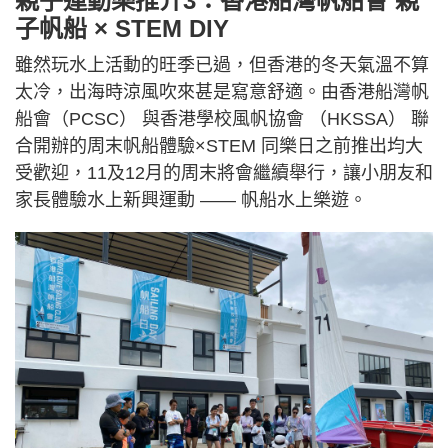
親子運動樂推介3：香港船灣帆船會 親
子帆船 × STEM DIY
雖然玩水上活動的旺季已過，但香港的冬天氣溫不算
太冷，出海時涼風吹來甚是寫意舒適。由香港船灣帆
船會（PCSC） 與香港學校風帆協會 （HKSSA） 聯
合開辦的周末帆船體驗×STEM 同樂日之前推出均大
受歡迎，11及12月的周末將會繼續舉行，讓小朋友和
家長體驗水上新興運動 —— 帆船水上樂遊。