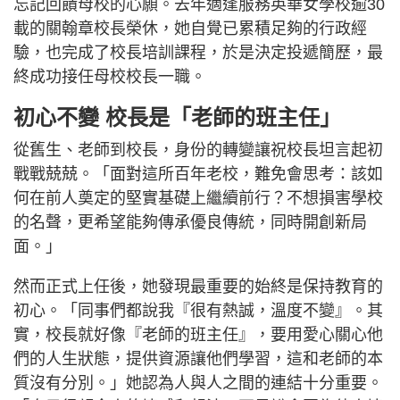
忘記回饋母校的心願。去年適逢服務英華女學校逾30
載的關翰章校長榮休，她自覺已累積足夠的行政經
驗，也完成了校長培訓課程，於是決定投遞簡歷，最
終成功接任母校校長一職。
初心不變 校長是「老師的班主任」
從舊生、老師到校長，身份的轉變讓祝校長坦言起初
戰戰兢兢。「面對這所百年老校，難免會思考：該如
何在前人奠定的堅實基礎上繼續前行？不想損害學校
的名聲，更希望能夠傳承優良傳統，同時開創新局
面。」
然而正式上任後，她發現最重要的始終是保持教育的
初心。「同事們都說我『很有熱誠，溫度不變』。其
實，校長就好像『老師的班主任』，要用愛心關心他
們的人生狀態，提供資源讓他們學習，這和老師的本
質沒有分別。」她認為人與人之間的連結十分重要。