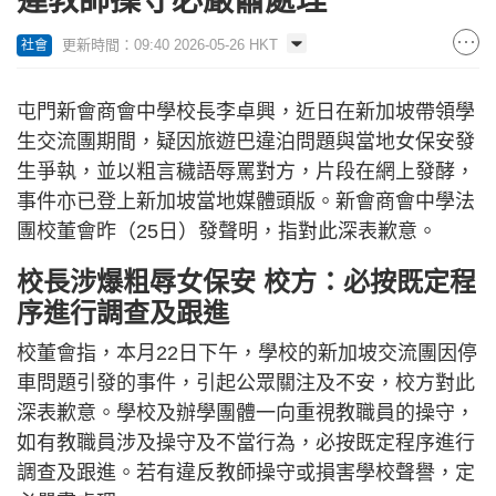
違教師操守必嚴肅處理
更新時間：09:40 2026-05-26 HKT
社會
屯門新會商會中學校長李卓興，近日在新加坡帶領學
生交流團期間，疑因旅遊巴違泊問題與當地女保安發
生爭執，並以粗言穢語辱罵對方，片段在網上發酵，
事件亦已登上新加坡當地媒體頭版。新會商會中學法
團校董會昨（25日）發聲明，指對此深表歉意。
校長涉爆粗辱女保安 校方：必按既定程
序進行調查及跟進
校董會指，本月22日下午，學校的新加坡交流團因停
車問題引發的事件，引起公眾關注及不安，校方對此
深表歉意。學校及辦學團體一向重視教職員的操守，
如有教職員涉及操守及不當行為，必按既定程序進行
調查及跟進。若有違反教師操守或損害學校聲譽，定