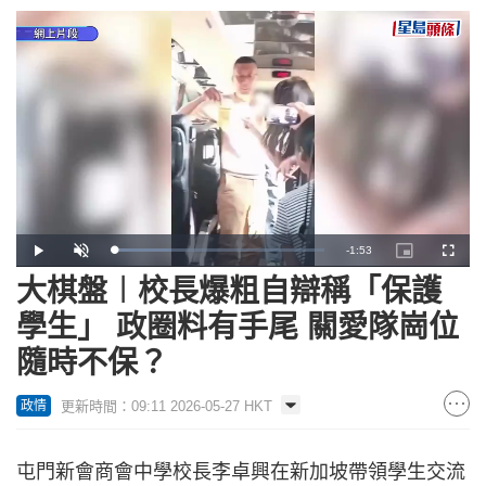
Remaining
-
1:53
Loaded
:
Play
Unmute
Picture-
Fullscr
27.34%
in-
Picture
大棋盤︱校長爆粗自辯稱「保護
Time
學生」 政圈料有手尾 關愛隊崗位
隨時不保？
更新時間：09:11 2026-05-27 HKT
政情
屯門新會商會中學校長李卓興在新加坡帶領學生交流