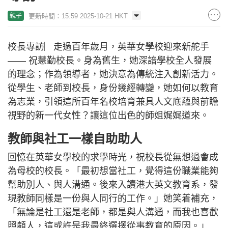
更新時間：15:59 2025-10-21 HKT
親子
校長專訪︳走過百年歲月，英華女學校迎來新舵手
—— 祝慧勤校長。身為舊生，她深諳學校全人發展
的理念；作為領導者，她決意為傳統注入創新活力。
從學生、老師到校長，身份幾經轉變，她如何以教育
為志業，引領這所百年名校培育兼具人文底蘊與前瞻
視野的新一代女性？讓這位出色的師姐娓娓道來。
教師與社工一樣自助助人
回憶在英華女學校的求學時光，祝校長從無想過會成
為母校的校長。「最初想當社工，覺得這份職業能夠
幫助別人、與人溝通。後來入讀港大英文教育系，發
現教師同樣是一份與人同行的工作。」她笑着補充，
「無論是社工還是老師，都是與人溝通，而我也喜歡
照顧人，這或許是我最終選擇從事教育的原因。」