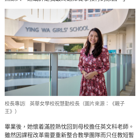
校長專訪︳英華女學校祝慧勤校長（圖片來源：《親子
王》）
畢業後，她懷着滿腔熱忱回到母校擔任英文科老師。
雖然因課程改革需要重新整合教學團隊而只任教短暫