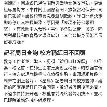
團期間，因旅遊巴違泊問題與當地女保安爭執，更爆
粗辱罵對方，事件鬧上國際新聞，據報當地保安公司
更已報警。該校校董會急發聲明致歉，昨日開會決定
即時停止其校長職務，原因是「表現不符公眾期
望」。有政圈中人預料，事件不會就此告一段落，除
面對學校和教育局之調查處分，其他公職身份能否保
留亦成疑。
記者周日查詢 校方稱紅日不回覆
教育工作者並非聖人，毋須「聽粗口打冷震」，但作
為一校之首，在師生面前更應樹立榜樣，時刻謹言慎
行。校方處理危機手法亦值得斟酌，事源爆粗片段上
周末在網上發酵，《星島》記者周日向校方查詢，獲
得的回應卻是紅日不會回覆，着記者假期後再來電。
不過事件持續升溫，校董會前晚終發聲明撲火，並稱
已即時啟動危機小組處理。