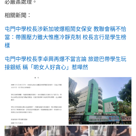
必嚴肅處理。
相關新聞：
屯門中學校長涉新加坡爆粗鬧女保安 教聯會稱不恰
當：帶團壓力雖大惟應冷靜克制 校長言行是學生榜
樣
屯門中學校長李卓興再爆不當言論 旅遊巴帶學生玩
接銀紙 稱「啲女人好貪心」惹嘩然