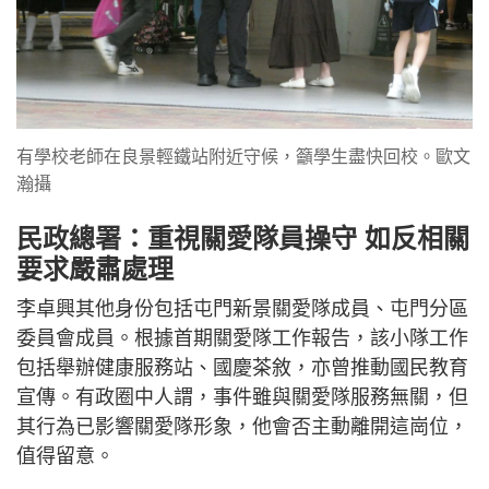
有學校老師在良景輕鐵站附近守候，籲學生盡快回校。歐文
瀚攝
民政總署：重視關愛隊員操守 如反相關
要求嚴肅處理
李卓興其他身份包括屯門新景關愛隊成員、屯門分區
委員會成員。根據首期關愛隊工作報告，該小隊工作
包括舉辦健康服務站、國慶茶敘，亦曾推動國民教育
宣傳。有政圈中人謂，事件雖與關愛隊服務無關，但
其行為已影響關愛隊形象，他會否主動離開這崗位，
值得留意。