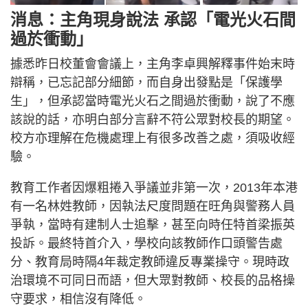
消息：主角現身說法 承認「電光火石間
過於衝動」
據悉昨日校董會會議上，主角李卓興解釋事件始末時
辯稱，已忘記部分細節，而自身出發點是「保護學
生」，但承認當時電光火石之間過於衝動，說了不應
該說的話，亦明白部分言辭不符公眾對校長的期望。
校方亦理解在危機處理上有很多改善之處，須吸收經
驗。
教育工作者因爆粗捲入爭議並非第一次，2013年本港
有一名林姓教師，因執法尺度問題在旺角與警務人員
爭執，當時有建制人士追擊，甚至向時任特首梁振英
投訴。最終特首介入，學校向該教師作口頭警告處
分、教育局時隔4年裁定教師違反專業操守。現時政
治環境不可同日而語，但大眾對教師、校長的品格操
守要求，相信沒有降低。