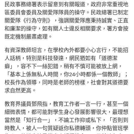
民政事務總署表示留意到有關報道，政府非常重視地
區委員會委員及關愛隊隊員的操守。民政總署已制定
關愛隊《行為守則》，強調關愛隊應秉持誠實、正直
和廉潔的操守，如有關人士違反相關要求，署方會按
既定機制嚴肅處理。
有資深教師坦言，在學校內外都要小心言行，不能招
人話柄，特別是科技發達，網民猶如有「道德潔
癖」，容不下一絲犯錯，稍有不慎可能被放上網，
「基本上係無私人時間，你24小時都係一個教師」；
校長作為領導，同時是老師的榜樣，社會對其道德要
求自然更高。
教育界議員鄧飛指，教育工作者一言一行，甚至一個
細微表情，都可能對學生身心發展影響很大，最理想
當然是「知行合一」，不論工作抑或私下，「否則到
時教人，被人一句質疑返你私德轉頭，你仲點管班學