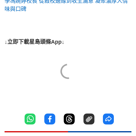
學馮婉婷校長 從殺校邊緣到收生滿意 凝聚濃厚人情
味與口碑
↓立即下載星島頭條App↓