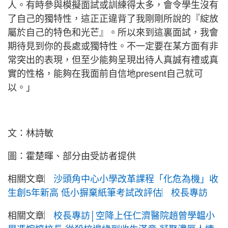
人。有時參與模擬面試或訓練得太多，會令學生沒有
了自己的獨特性，這正正違背了我剛剛所說的『綻放
屬於自己的特色和光芒』。所以來到這裏面試，我會
期待見到你的長處或獨特性。不一定要在某方面有非
常突出的表現，但至少能夠呈現出待人真誠有禮或真
實的性格，能夠在我面前自信地present自己就可
以。」
文：林詩敏
圖：霍楚暉、部分由受訪者提供
相關文章︳
沙頭角中心小學改革課程「化危為機」收
生創5年新高 低小摒棄紙筆考試改評估︳校長專訪
相關文章︳
校長專訪│空降上任仁濟醫院趙曾學韞小