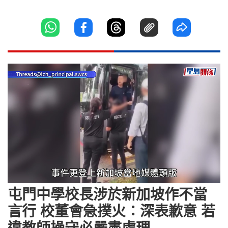
Loaded
:
Unmute
32.22%
屯門中學校長涉於新加坡作不當
言行 校董會急撲火：深表歉意 若