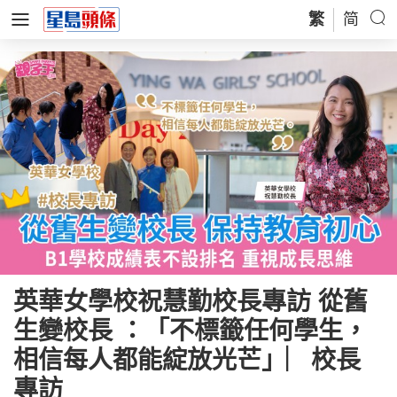
繁
简
英華女學校祝慧勤校長專訪 從舊
生變校長 ：「不標籤任何學生，
相信每人都能綻放光芒」︳校長
專訪