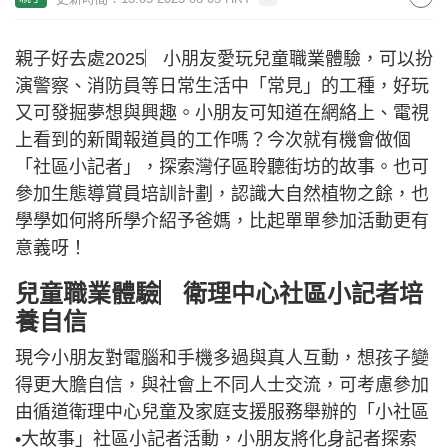
親子好去處2025︳小朋友愛玩兒童職業體驗，可以扮
演警察、消防員等日常生活中「常見」的工種，好玩
又可發掘夢想與興趣。小朋友可知道在網絡上、電視
上看到的新聞報道員的工作嗎？今次就有機會做個
「社區小記者」，探索灣仔區聆聽街坊的故事。也可
參加生態導賞員培訓計劃，認識大自然植物之餘，也
學學如何將所學介紹予爸媽，比起單單參加活動更有
意義呀！
兒童職業體驗︳衛理中心社區小記者培
養自信
現今小朋友對電腦和手機多過與真人互動，想孩子變
得更大膽自信，與社會上不同人士交流，可考慮參加
由循道衛理中心兒童及家庭支援服務舉辦的「小社區
•大故事」社區小記者活動，小朋友將化身記者探索