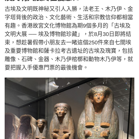
古埃及文明既神秘又引人入勝，法老王、木乃伊、金
字塔背後的政治、文化藝術、生活和宗教信仰都相當
有趣。香港故宮文化博物館為期9個多月的「古埃及
文明大展 ── 埃及博物館珍藏」，於8月30日即將結
束，想趁暑假帶小朋友去一睹這個250件來自七間埃
及重要博物館和薩卡拉考古遺址的古埃及瑰寶，包括
雕像、石碑、金器、木乃伊棺槨和動物木乃伊等，就
要把握入手優惠門票的最後機會。