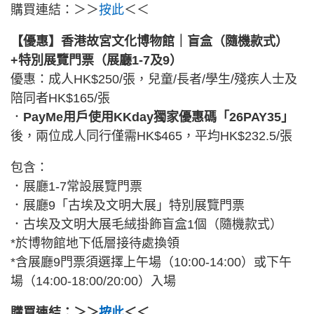
購買連結：＞＞
按此
＜＜
【優惠】香港故宮文化博物館｜盲盒（隨機款式）
+特別展覽門票（展廳1-7及9）
優惠：成人HK$250/張，兒童/長者/學生/殘疾人士及
陪同者HK$165/張
．
PayMe用戶使用KKday獨家優惠碼「26PAY35」
後，兩位成人同行僅需HK$465，平均HK$232.5/張
包含：
．展廳1-7常設展覽門票
．展廳9「古埃及文明大展」特別展覽門票
．古埃及文明大展毛絨掛飾盲盒1個（隨機款式）
*於博物館地下低層接待處換領
*含展廳9門票須選擇上午場（10:00-14:00）或下午
場（14:00-18:00/20:00）入場
購買連結：＞＞
按此
＜＜