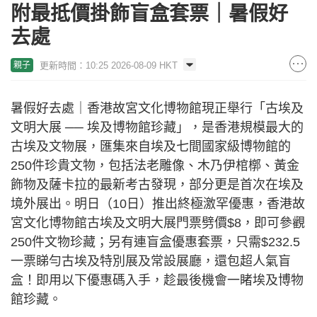
附最抵價掛飾盲盒套票｜暑假好
去處
更新時間：10:25 2026-08-09 HKT
親子
暑假好去處｜香港故宮文化博物館現正舉行「古埃及
文明大展 ── 埃及博物館珍藏」，是香港規模最大的
古埃及文物展，匯集來自埃及七間國家級博物館的
250件珍貴文物，包括法老雕像、木乃伊棺槨、黃金
飾物及薩卡拉的最新考古發現，部分更是首次在埃及
境外展出。明日（10日）推出終極激罕優惠，香港故
宮文化博物館古埃及文明大展門票劈價$8，即可參觀
250件文物珍藏；另有連盲盒優惠套票，只需$232.5
一票睇勻古埃及特別展及常設展廳，還包超人氣盲
盒！即用以下優惠碼入手，趁最後機會一睹埃及博物
館珍藏。