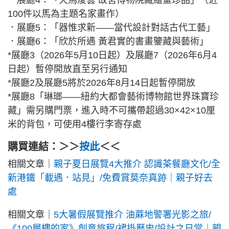
100件以馬為主題名家畫作）
．展廳5：「器惟求新——當代設計對話古代工藝」
．展廳6：「欣於所遇 黃君實的書畫鑒藏與藝術」
*展廳3（2026年5月10日起）及展廳7（2026年6月4
日起）暫停開放直至另行通知
*展廳2及展廳5將於2026年8月14日起暫停開放
*展廳8「琳瑯——紐約大都會藝術博物館世界珠寶珍
藏」需另購門票，進入時不可攜帶超過30×42×10厘
米的背包，可使用4樓行李寄存處
購買連結：＞＞
按此
＜＜
相關文章｜
親子夏日展覽4大推介 認識茶餐廳文化/全
新港鐵「載遇．站見」/免費賞莫奈真跡｜親子好去
處
相關文章｜
5大暑假展覽推介 油蔴地警署光影之旅/
《100層樓的家》創意旅程/裙掛歷史/設計之日常｜親