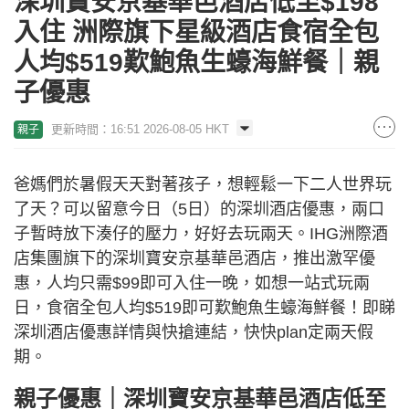
深圳寶安京基華邑酒店低至$198
入住 洲際旗下星級酒店食宿全包
人均$519歎鮑魚生蠔海鮮餐｜親
子優惠
更新時間：16:51 2026-08-05 HKT
親子
爸媽們於暑假天天對著孩子，想輕鬆一下二人世界玩
了天？可以留意今日（5日）的深圳酒店優惠，兩口
子暫時放下湊仔的壓力，好好去玩兩天。IHG洲際酒
店集團旗下的深圳寶安京基華邑酒店，推出激罕優
惠，人均只需$99即可入住一晚，如想一站式玩兩
日，食宿全包人均$519即可歎鮑魚生蠔海鮮餐！即睇
深圳酒店優惠詳情與快搶連結，快快plan定兩天假
期。
親子優惠｜深圳寶安京基華邑酒店低至