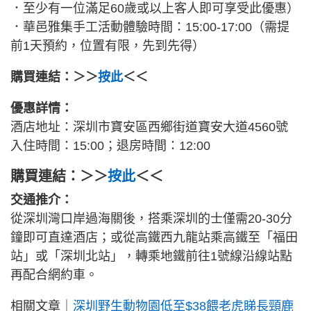
．至少有一位滿足60歲或以上客人即可享受此優惠）
．華邑雅集手工活動體驗時間：15:00-17:00（需提
前1天預約，位置有限，先到先得）
購買連結：＞＞
按此
＜＜
優惠詳情：
酒店地址：深圳市寶安區西鄉街道寶安大道4560號
入住時間：15:00；退房時間：12:00
購買連結：＞＞
按此
＜＜
交通推介：
從深圳灣口岸過海關後，搭乘深圳的士僅需20-30分
鐘即可直達酒店；或從高鐵西九龍站乘高鐵至「福田
站」或「深圳北站」，轉乘地鐵前往1號線沿線站點
再配合網約車。
相關文章｜
深圳野生動物園低至$38餵老虎睇長頸鹿