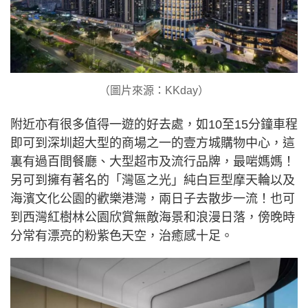
（圖片來源：KKday）
附近亦有很多值得一遊的好去處，如10至15分鐘車程
即可到深圳超大型的商場之一的壹方城購物中心，這
裏有過百間餐廳、大型超市及流行品牌，最啱媽媽！
另可到擁有著名的「灣區之光」純白巨型摩天輪以及
海濱文化公園的歡樂港灣，兩日子去散步一流！也可
到西灣紅樹林公園欣賞無敵海景和浪漫日落，傍晚時
分常有漂亮的粉紫色天空，治癒感十足。