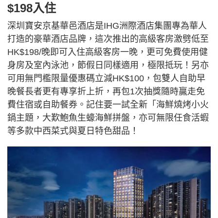
$198入住
深圳寶安京基華邑酒店是IHG洲際酒店集團專為華人
打造的豪華酒店品牌，這次推出的高級客房激劈低至
HK$198/晚即可入住高級客房一晚，更可免費使用健
身房及室內泳池，節假日同樣適用，極限抵玩！另亦
可用無門檻限量優惠碼立減HK$100，包雙人自助早
晚餐長者更有專享折上折，再包1次抽獎隨時贏走免
費住宿或自助餐券。記住要一試全新「海鮮燒烤小火
鍋主題，大歎鮑魚生蠔海鮮拼盤，亦可無限任食活蝦
等多款中西菜式與夏日特色甜品！