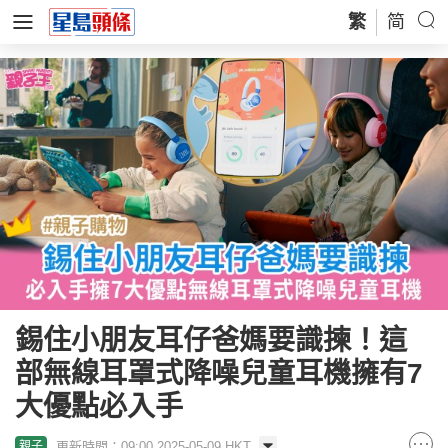
繁
简
錫住小朋友耳仔爸媽要識揀！這
部無線耳罩式降噪兒童耳機擁有7
大優點必入手
更新時間：09:00 2025-05-09 HKT
親子