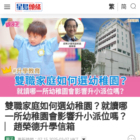
繁
简
雙職家庭如何選幼稚園？就讀哪
一所幼稚園會影響升小派位嗎？
︳趙榮德升學信箱
更新時間：07:15 2025-03-07 HKT
親子