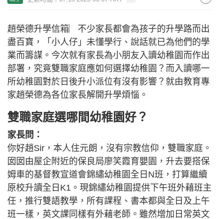
趙榮德升學信箱︳不少家長都會為孩子的升學路而出
盡百寶，「小人仔」未懂學行、說話就已為他們的學
業而籌謀。今次就有家長為小朋友入讀幼稚園而作出
部署，究竟雙職家庭應如何選擇幼稚園？而入讀哪一
所幼稚園對於日後升小派位有沒有影響？就由教育專
家趙榮德為各位家長解開升學煩惱。
雙職家庭選哪間幼稚園好？
家長問：
你好趙Sir，本人住元朗，沒有宗教信仰，雙職家庭。
囡囡由屋企附近的保良局廖笑霞育嬰園，升去要搭保
姆車的基督教宣道會錦繡幼稚園全日N班，打算繼續
原校升讀全日K1。現錦繡幼稚園提供下午班外藉班主
任，推行雙語教學，所有課程、書本都與全日及上午
班一樣，英文課同樣有外藉老師。雖然增加日常英文