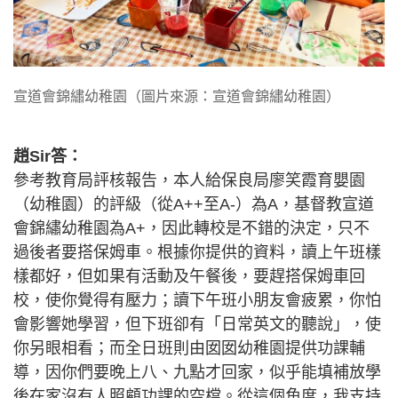
宣道會錦繡幼稚園（圖片來源：宣道會錦繡幼稚園）
趙Sir答：
參考教育局評核報告，本人給保良局廖笑霞育嬰園
（幼稚園）的評級（從A++至A-）為A，基督教宣道
會錦繡幼稚園為A+，因此轉校是不錯的決定，只不
過後者要搭保姆車。根據你提供的資料，讀上午班樣
樣都好，但如果有活動及午餐後，要趕搭保姆車回
校，使你覺得有壓力；讀下午班小朋友會疲累，你怕
會影響她學習，但下班卻有「日常英文的聽說」，使
你另眼相看；而全日班則由囡囡幼稚園提供功課輔
導，因你們要晚上八、九點才回家，似乎能填補放學
後在家沒有人照顧功課的空檔。從這個角度，我支持