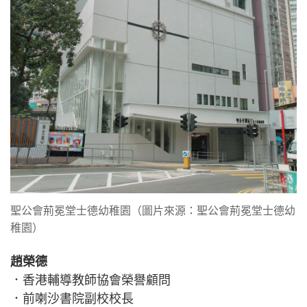
聖公會荊冕堂士德幼稚園（圖片來源：聖公會荊冕堂士德幼
稚園）
趙榮德
．香港輔導教師協會榮譽顧問
．前喇沙書院副校校長