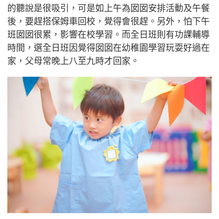
的聽說是很吸引，可是如上午為囡囡安排活動及午餐
後，要趕搭保姆車回校，覺得會很趕。另外，怕下午
班囡囡很累，影響在校學習。而全日班則有功課輔導
時間，選全日班因覺得囡囡在幼稚園學習玩耍好過在
家，父母常晚上八至九時才回家。