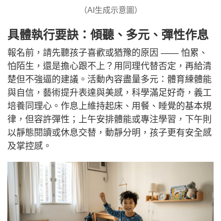
（AI生成示意圖）
具體執行要訣：傾聽、多元、彈性作息
報名前，請先聽孩子喜歡或猶豫的原因 —— 怕累、
怕陌生，還是擔心跟不上？用同理代替否定，再給清
楚但不強逼的建議。活動內容盡量多元：體育練體能
與自信，藝術提升表達與美感，科學滿足好奇，義工
培養同理心。作息上維持起床、用餐、睡覺的基本規
律，但容許彈性；上午安排體能或專注學習，下午則
以靜態閱讀或休息交替，動靜分明，孩子更有安全感
及掌控感。