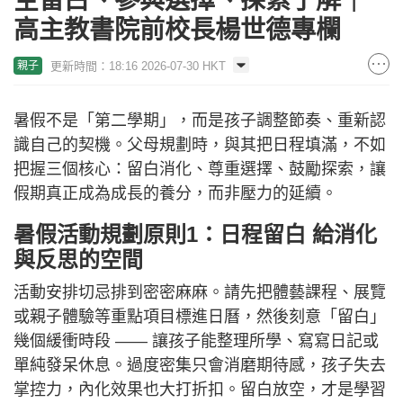
空留白、參與選擇、探索了解｜
高主教書院前校長楊世德專欄
更新時間：18:16 2026-07-30 HKT
親子
暑假不是「第二學期」，而是孩子調整節奏、重新認
識自己的契機。父母規劃時，與其把日程填滿，不如
把握三個核心：留白消化、尊重選擇、鼓勵探索，讓
假期真正成為成長的養分，而非壓力的延續。
暑假活動規劃原則1：日程留白 給消化
與反思的空間
活動安排切忌排到密密麻麻。請先把體藝課程、展覽
或親子體驗等重點項目標進日曆，然後刻意「留白」
幾個緩衝時段 —— 讓孩子能整理所學、寫寫日記或
單純發呆休息。過度密集只會消磨期待感，孩子失去
掌控力，內化效果也大打折扣。留白放空，才是學習