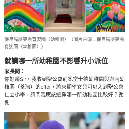
保良局廖笑霞育嬰園（幼稚園）（圖片來源：保良局廖笑霞
育嬰園（幼稚園））
就讀哪一所幼稚園不影響升小派位
家長問：
你好趙Sir，我收到聖公會荊冕堂士德幼稚園與迦南幼
稚園（荃灣）的offer，將來期望女兒可以入到聖公會
仁立小學，請問我應該選擇哪一所幼稚園比較好？謝
謝！