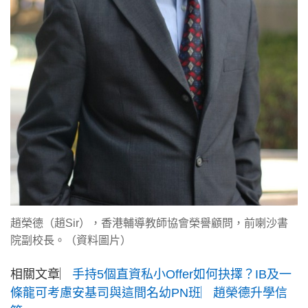
趙榮德（趙Sir），香港輔導教師協會榮譽顧問，前喇沙書
院副校長。（資料圖片）
相關文章︳
手持5個直資私小Offer如何抉擇？IB及一
條龍可考慮安基司與這間名幼PN班︳趙榮德升學信