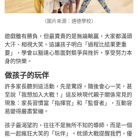
（圖片來源：通德學校）
遊戲雖有勝負，但最寶貴的是無論輸贏，大家都滿頭
大汗、相視大笑。這讓孩子明白「過程比結果更重
要」，學會以豁達心態面對競爭與挫折，享受努力本
身的快樂。
做孩子的玩伴
許多家長聽到這活動，先是驚訝，隨後會心一笑，甚
至說「我想加入大戰！」這反映現代親子關係常見的
現象：家長習慣當「指揮官」和「監督者」，互動容
易變得嚴肅緊繃。
孩子最渴望的，往往不是無所不知的導師，而是一個
能一起瘋狂大笑的「玩伴」。枕頭大戰提醒我們，優