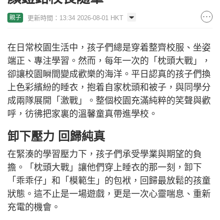
更新時間：13:34 2026-08-01 HKT
親子
在日常校園生活中，孩子們總是穿着整齊校服、坐姿
端正、專注學習。然而，每年一次的「枕頭大戰」，
卻讓校園瞬間變成歡樂的海洋。平日認真的孩子們換
上色彩繽紛的睡衣，抱着自家枕頭和被子，與同學分
成兩隊展開「激戰」。整個校園充滿純粹的笑聲與歡
呼，彷彿把家裏的溫馨童真帶進學校。
卸下壓力 回歸純真
在緊湊的學習壓力下，孩子們承受學業與期望的負
擔。「枕頭大戰」讓他們穿上睡衣的那一刻，卸下
「乖乖仔」和「模範生」的包袱，回歸最放鬆的孩童
狀態。這不止是一場遊戲，更是一次心靈喘息、重新
充電的機會。