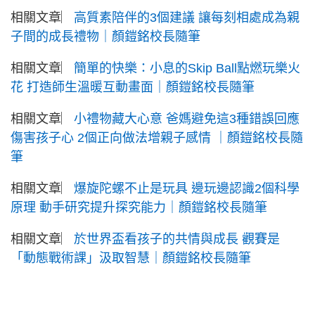
相關文章︳
高質素陪伴的3個建議 讓每刻相處成為親
子間的成長禮物｜顏鎧銘校長隨筆
相關文章︳
簡單的快樂：小息的Skip Ball點燃玩樂火
花 打造師生溫暖互動畫面｜顏鎧銘校長隨筆
相關文章︳
小禮物藏大心意 爸媽避免這3種錯誤回應
傷害孩子心 2個正向做法增親子感情 ｜顏鎧銘校長隨
筆
相關文章︳
爆旋陀螺不止是玩具 邊玩邊認識2個科學
原理 動手研究提升探究能力｜顏鎧銘校長隨筆
相關文章︳
於世界盃看孩子的共情與成長 觀賽是
「動態戰術課」汲取智慧｜顏鎧銘校長隨筆