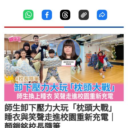
師生卸下壓力大玩「枕頭大戰」
睡衣與笑聲走進校園重新充電｜
顏鎧銘校長隨筆