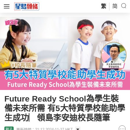
繁
简
Future Ready School為學生裝
備未來所需 有5大特質學校能助學
生成功︳領島李安迪校長隨筆
更新時間：21:12 2024-11-27 HKT
親子