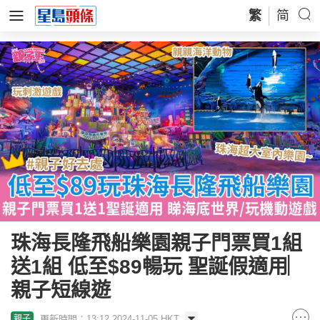
繁
简
珠海長隆飛船樂園親子門票買1組
送1組 低至$89暢玩 聖誕假適用︳
親子短線遊
更新時間：13:12 2024-11-05 HKT
親子