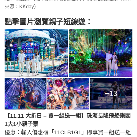
來源：KKday）
點擊圖片瀏覽親子短線遊：
+13
【11.11 大折日 – 買一組送一組】珠海長隆飛船樂園
1大1小親子票
優惠：輸入優惠碼「11CLB1G1」即享買一組送一組