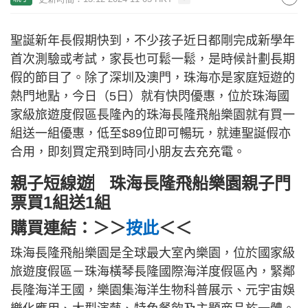
聖誕新年長假期快到，不少孩子近日都剛完成新學年
首次測驗或考試，家長也可鬆一鬆，是時候計劃長期
假的節目了。除了深圳及澳門，珠海亦是家庭短遊的
熱門地點，今日（5日）就有快閃優惠，位於珠海國
家級旅遊度假區長隆內的珠海長隆飛船樂園就有買一
組送一組優惠，低至$89位即可暢玩，就連聖誕假亦
合用，即刻買定飛到時同小朋友去充充電。
親子短線遊︳珠海長隆飛船樂園親子門
票買1組送1組
購買連結：＞＞
按此
＜＜
珠海長隆飛船樂園是全球最大室內樂園，位於國家級
旅遊度假區－珠海橫琴長隆國際海洋度假區內，緊鄰
長隆海洋王國，樂園集海洋生物科普展示、元宇宙娛