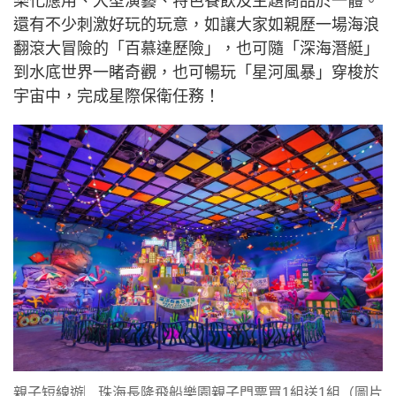
樂化應用、大型演藝、特色餐飲及主題商品於一體。
還有不少刺激好玩的玩意，如讓大家如親歷一場海浪
翻滾大冒險的「百慕達歷險」，也可隨「深海潛艇」
到水底世界一睹奇觀，也可暢玩「星河風暴」穿梭於
宇宙中，完成星際保衛任務！
親子短線遊︳珠海長隆飛船樂園親子門票買1組送1組（圖片