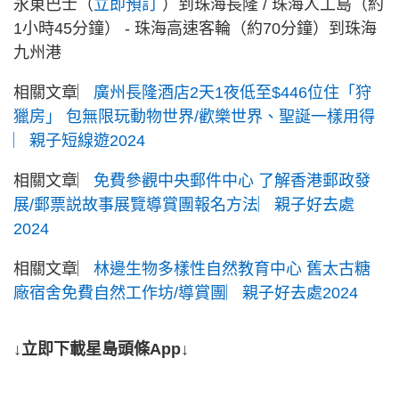
永東巴士（
立即預訂
）到珠海長隆 / 珠海人工島（約
1小時45分鐘） - 珠海高速客輪（約70分鐘）到珠海
九州港
相關文章︳
廣州長隆酒店2天1夜低至$446位住「狩
獵房」 包無限玩動物世界/歡樂世界、聖誕一樣用得
︳親子短線遊2024
相關文章︳
免費參觀中央郵件中心 了解香港郵政發
展/郵票説故事展覽導賞團報名方法︳親子好去處
2024
相關文章︳
林邊生物多樣性自然教育中心 舊太古糖
廠宿舍免費自然工作坊/導賞團︳親子好去處2024
↓立即下載星島頭條App↓