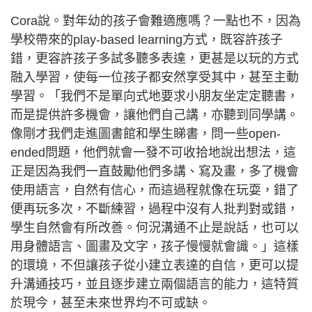
Cora說。對年幼的孩子會難適應嗎？一點也不，因為
學校帶來的play-based learning方式，既容許孩子
錯，更容許孩子多試多聽多表達，更甚是以玩的方式
融入學習，使每一位孩子都安然享受其中，甚至主動
學習。「我們不是單向式地要求小朋友坐定定聽書，
而是提供許多機會，讓他們自己講，亦聽到同學講。
像剛才我們走進圖書館和學生睇書，問一些open-
ended問題，他們就會一發不可收拾地說出想法，這
正是因為我們一直鼓勵他們多講、寫及畫，多了機會
使用語言，自然有信心，而這過程就像在玩耍，錯了
便再玩多次，不斷練習，過程中沒有人批判對或錯，
學生自然會有所改善。何況溝通不止是說話，也可以
用身體語言、圖畫及文字，孩子慢慢就會識。」這樣
的環境，不但讓孩子從小建立表達的自信，更可以提
升溝通技巧，並且逐步建立兩個語言的能力，這特質
於現今，甚至未來世界均不可或缺。