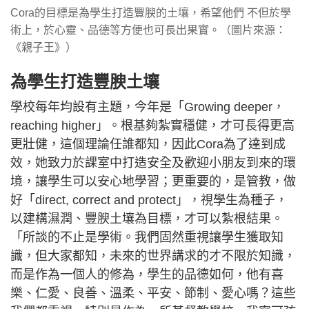
Cora的目標是為學生打造豐腴的土壤，希望他們 不但於學
術上，於心靈、品德等方便也可長出果實。（圖片來源：
《親子王》）
為學生打造豐腴土壤
學校每年均設有主題，今年是「Growing deeper，
reaching higher」。根基夠紮實穩健，才可長得更高
更壯健，這個理論任誰都知，因此Cora為了達到成
效，她致力於課室中打造安全及歡迎小朋友到來的環
境，讓學生可以安心地學習；更重要的，是管教，做
好「direct, correct and protect」，視學生為種子，
以建構濕潤、豐腴土壤為目標，才可以紮根結果。
「所談的不止是學術。我們固然重視讓學生獲取知
識，但大家都知，未來的世界講求的才不限於知識，
而是作為一個人的修為，學生的品德如何，他有喜
樂、仁愛、良善、溫柔、平安、節制、愛心嗎？這些