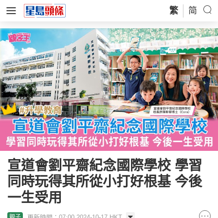
繁
简
宣道會劉平齋紀念國際學校 學習
同時玩得其所從小打好根基 今後
一生受用
更新時間：07:00 2024-10-17 HKT
親子