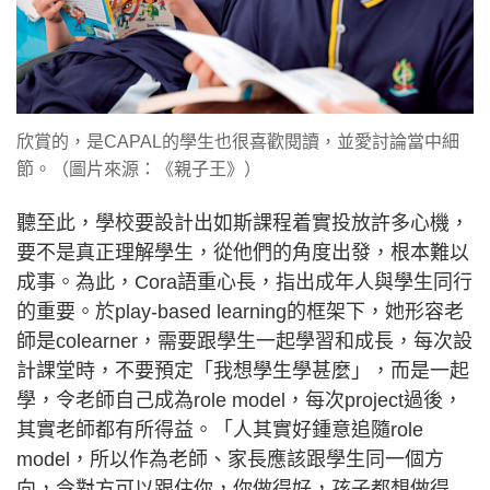
欣賞的，是CAPAL的學生也很喜歡閱讀，並愛討論當中細
節。（圖片來源：《親子王》）
聽至此，學校要設計出如斯課程着實投放許多心機，
要不是真正理解學生，從他們的角度出發，根本難以
成事。為此，Cora語重心長，指出成年人與學生同行
的重要。於play-based learning的框架下，她形容老
師是colearner，需要跟學生一起學習和成長，每次設
計課堂時，不要預定「我想學生學甚麼」，而是一起
學，令老師自己成為role model，每次project過後，
其實老師都有所得益。「人其實好鍾意追隨role
model，所以作為老師、家長應該跟學生同一個方
向，令對方可以跟住你，你做得好，孩子都想做得