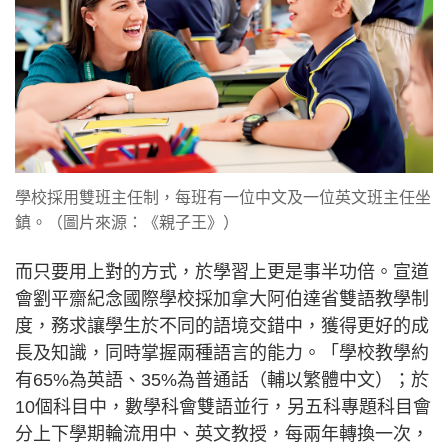
學校採用雙班主任制，每班有一位中文及一位英文班主任坐
鎮。（圖片來源：《親子王》）
而只要用上對的方式，於學習上更是事半功倍。宣道
會劉平齋紀念國際學校採加拿大阿伯達省雙語教學制
度，務求讓學生於不同的語境交錯中，獲得更好的成
長及知識，同時掌握兩種語言的能力。「學校教學約
有65%為英語、35%為普通話（輔以繁體中文）；於
10個科目中，數學科會雙語並行，另五科專題科目會
分上下學期輪流用中、英文教授，每兩年轉換一次，