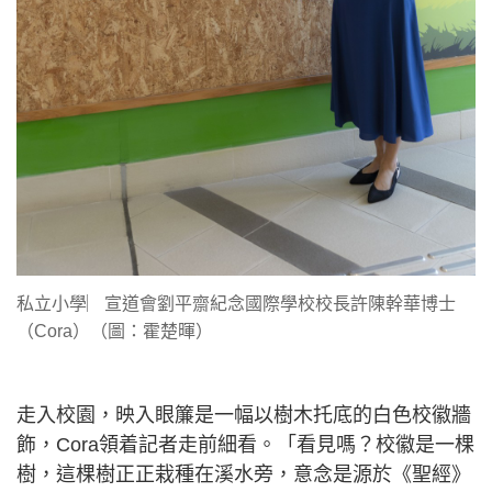
私立小學︳宣道會劉平齋紀念國際學校校長許陳幹華博士
（Cora）（圖：霍楚暉）
走入校園，映入眼簾是一幅以樹木托底的白色校徽牆
飾，Cora領着記者走前細看。「看見嗎？校徽是一棵
樹，這棵樹正正栽種在溪水旁，意念是源於《聖經》