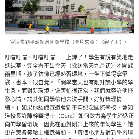
宣道會劉平齋紀念國際學校（圖片來源：《親子王》）
叮噹叮噹、叮噹叮噹……上課了！學生有說有笑地走
進課室，完全看不出今天（採訪當天九月初）才開課
兩星期，孩子彷彿已經熟習環境，一坐下懂得拿筆
袋、書本，很自覺。「開學當天也有剛升讀小學的學
生哭，面對新環境，會害怕很正常，我們就容許他抒
發心情，請其他同學帶他去洗手間，好好梳理情
緒。」如果你認識宣道會劉平齋紀念國際學校，會知
道校長許陳幹華博士（Cora）如何致力為學生締造正
向的學習環境，因此在面對剛升上來的年幼學生，她
更在意各範疇上細緻兼顧。「每個小朋友對新學習環