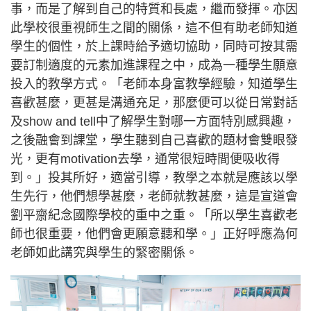
事，而是了解到自己的特質和長處，繼而發揮。亦因
此學校很重視師生之間的關係，這不但有助老師知道
學生的個性，於上課時給予適切協助，同時可按其需
要訂制適度的元素加進課程之中，成為一種學生願意
投入的教學方式。「老師本身富教學經驗，知道學生
喜歡甚麼，更甚是溝通充足，那麼便可以從日常對話
及show and tell中了解學生對哪一方面特別感興趣，
之後融會到課堂，學生聽到自己喜歡的題材會雙眼發
光，更有motivation去學，通常很短時間便吸收得
到。」投其所好，適當引導，教學之本就是應該以學
生先行，他們想學甚麼，老師就教甚麼，這是宣道會
劉平齋紀念國際學校的重中之重。「所以學生喜歡老
師也很重要，他們會更願意聽和學。」正好呼應為何
老師如此講究與學生的緊密關係。