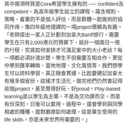
其中兩項特質是Cora希望學生擁有的 ── confident及
competent，為高年級學生設立的課程，蘊含規則、
策略，着重的不是個人評估，而是群體一起做到的協
同作用，像四年級地理課的一項project便頗為有趣。
「老師提出一家人正計劃到加拿大Banff旅行，需要
學生在只有2,000港元的預算下，設計一個兩日一夜
的行程，究竟如何安排才可滿足家中的大小老幼？每
一項都必須計清計楚。學生不但需要互相合作，更從
中學到匯率轉換、當地地理、文化風情等，我們想學
生可以誇科學習，真正融會貫通，比起要硬記加拿大
有幾多個省份，這樣才生活化，做完他們仍然會記得
這個project，甚至覺得好玩、好proud。Play-based
learning是以學生為主導，不是為交功課而交，而是
有份深刻，日後可以套用。過程中，還會學到與同學
相處的種種、面對磨擦如何處理，這是畢生受用的
life skills，亦是未來世界所需要的。」