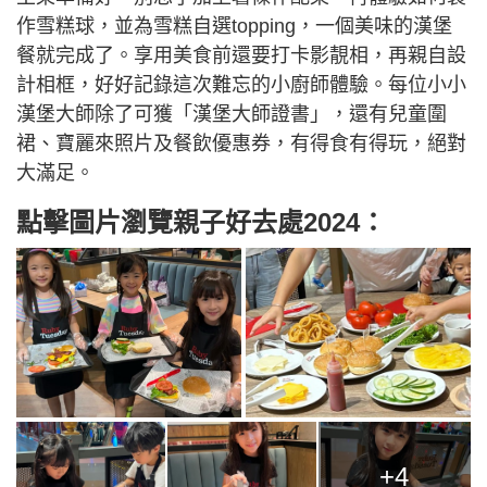
作雪糕球，並為雪糕自選topping，一個美味的漢堡
餐就完成了。享用美食前還要打卡影靚相，再親自設
計相框，好好記錄這次難忘的小廚師體驗。每位小小
漢堡大師除了可獲「漢堡大師證書」，還有兒童圍
裙、寶麗來照片及餐飲優惠券，有得食有得玩，絕對
大滿足。
點擊圖片瀏覽親子好去處2024：
+4