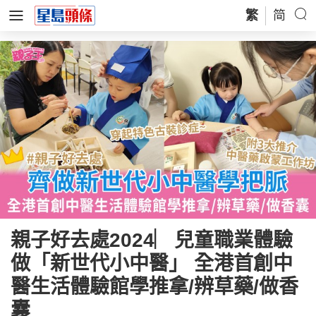
繁
简
親子好去處2024︳兒童職業體驗
做「新世代小中醫」 全港首創中
醫生活體驗館學推拿/辨草藥/做香
囊