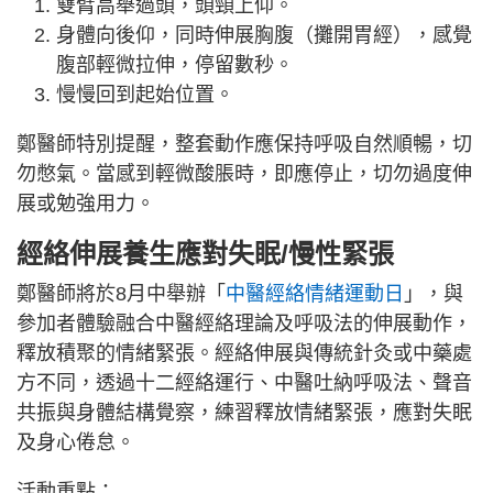
雙臂高舉過頭，頭頸上仰。
身體向後仰，同時伸展胸腹（攤開胃經），感覺
腹部輕微拉伸，停留數秒。
慢慢回到起始位置。
鄭醫師特別提醒，整套動作應保持呼吸自然順暢，切
勿憋氣。當感到輕微酸脹時，即應停止，切勿過度伸
展或勉強用力。
經絡伸展養生應對失眠/慢性緊張
鄭醫師將於8月中舉辦「
中醫經絡情緒運動日
」，與
參加者體驗融合中醫經絡理論及呼吸法的伸展動作，
釋放積聚的情緒緊張。經絡伸展與傳統針灸或中藥處
方不同，透過十二經絡運行、中醫吐納呼吸法、聲音
共振與身體結構覺察，練習釋放情緒緊張，應對失眠
及身心倦怠。
活動重點：