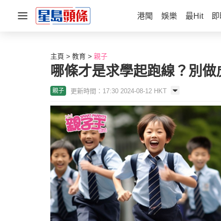
港聞
娛樂
最Hit
即
主頁
教育
親子
哪條才是求學起跑線？別做
更新時間：17:30 2024-08-12 HKT
親子