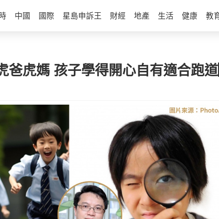
時
中國
國際
星島申訴王
財經
地產
生活
健康
教
虎爸虎媽 孩子學得開心自有適合跑