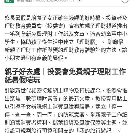
更新時間：09:00 2026-08-06 HKT
親子
悠長暑假是培養子女正確金錢觀的好時機。投資者及
理財教育委員會（投委會）宣布於親子理財頻道推出
一系列全新免費理財工作紙及文章，適合幼童至中小
學生，協助孩子從生活中建立「理財腦」。 即睇最
新親子理財工作紙與預約理財教育體驗館的方法，讓
小朋友過個有意義的暑假。
親子好去處｜投委會免費親子理財工作
紙暑假啱玩
針對新世代頻密接觸網上購物及打機課金，投委會推
出聚焦「數碼理財素養」的最新文章，教授實用貼士
以引導子女辨識網上消費風險與騙局，建立「停一
停、查一查、問一問」的防範意識。全新親子工作紙
則涵蓋消費者權利、儲蓄投資及風險保障等主題，並
特設可規劃旅行預算和開支的「我的旅行遊記」。