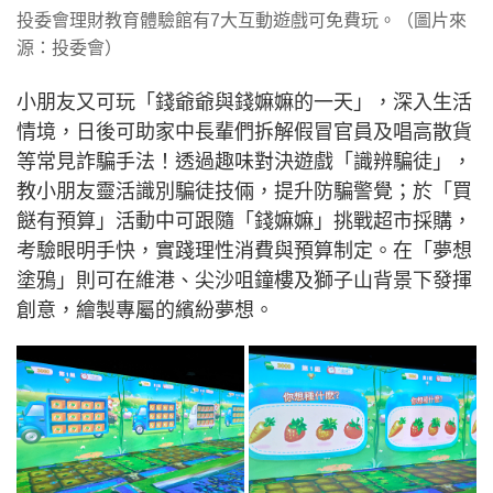
投委會理財教育體驗館有7大互動遊戲可免費玩。（圖片來
源：投委會）
小朋友又可玩「錢爺爺與錢嫲嫲的一天」，深入生活
情境，日後可助家中長輩們拆解假冒官員及唱高散貨
等常見詐騙手法！透過趣味對決遊戲「識辨騙徒」，
教小朋友靈活識別騙徒技倆，提升防騙警覺；於「買
餸有預算」活動中可跟隨「錢嫲嫲」挑戰超市採購，
考驗眼明手快，實踐理性消費與預算制定。在「夢想
塗鴉」則可在維港、尖沙咀鐘樓及獅子山背景下發揮
創意，繪製專屬的繽紛夢想。