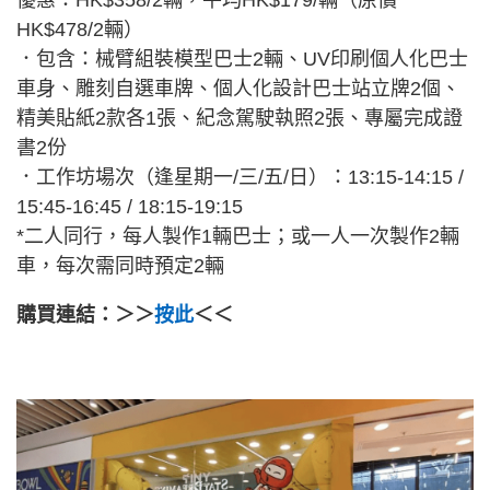
優惠：HK$358/2輛，平均HK$179/輛（原價
HK$478/2輛）
．包含：械臂組裝模型巴士2輛、UV印刷個人化巴士
車身、雕刻自選車牌、個人化設計巴士站立牌2個、
精美貼紙2款各1張、紀念駕駛執照2張、專屬完成證
書2份
．工作坊場次（逢星期一/三/五/日）：13:15-14:15 /
15:45-16:45 / 18:15-19:15
*二人同行，每人製作1輛巴士；或一人一次製作2輛
車，每次需同時預定2輛
購買連結：＞＞
按此
＜＜