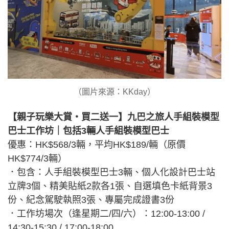
（圖片來源：KKday）
【親子玩樂大賞・買二送一】九巴之旅人手組裝模型
巴士工作坊｜包括3輛人手組裝模型巴士
優惠：HK$568/3輛，平均HK$189/輛（原價
HK$774/3輛）
．包含：人手組裝模型巴士3輛、個人化設計巴士站
立牌3個、精美貼紙2款各1張、自選填色卡紙背景3
份、紀念駕駛執照3張、專屬完成證書3份
．工作坊場次（逢星期二/四/六）：12:00-13:00 /
14:30-15:30 / 17:00-18:00