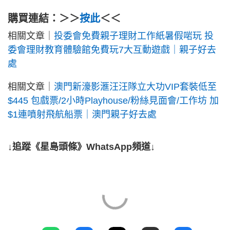
購買連結：＞＞
按此
＜＜
相關文章｜
投委會免費親子理財工作紙暑假啱玩 投
委會理財教育體驗館免費玩7大互動遊戲｜親子好去
處
相關文章｜
澳門新濠影滙汪汪隊立大功VIP套裝低至
$445 包戲票/2小時Playhouse/粉絲見面會/工作坊 加
$1連噴射飛航船票｜澳門親子好去處
↓追蹤《星島頭條》WhatsApp頻道↓