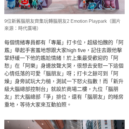
9位新舊腦朋友齊集玩轉腦朋友2 Emotion Playpark（圖片
來源：時代廣場）
每個情緒專員都有「專屬」打卡位，超級怕醜的「阿
尷」舉起手害羞地想跟大家high five，記住去跟他擊
掌紓緩一下他的尷尬情緒！於上集最受歡迎的「阿
愁」在「阿樂」身邊放聲大哭，很想去安慰一下這個
心情低落的可愛「腦朋友」呀；打卡之餘可到「阿
燥」身旁試玩大力槌，測試一下怒火指數！而「新升
級大腦總部控制台」就設於商場二樓，九位「腦朋
友」於大腦總部「爭」排位，還有「腦朋友」的睡房
重地，等待大家來互動拍照。