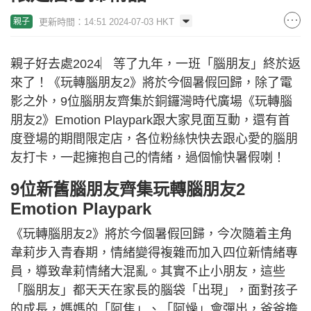
更新時間：14:51 2024-07-03 HKT
親子
親子好去處2024︳等了九年，一班「腦朋友」終於返
來了！《玩轉腦朋友2》將於今個暑假回歸，除了電
影之外，9位腦朋友齊集於銅鑼灣時代廣場《玩轉腦
朋友2》Emotion Playpark跟大家見面互動，還有首
度登場的期間限定店，各位粉絲快快去跟心愛的腦朋
友打卡，一起擁抱自己的情緒，過個愉快暑假喇！
9位新舊腦朋友齊集玩轉腦朋友2
Emotion Playpark
《玩轉腦朋友2》將於今個暑假回歸，今次隨着主角
韋莉步入青春期，情緒變得複雜而加入四位新情緒專
員，導致韋莉情緒大混亂。其實不止小朋友，這些
「腦朋友」都天天在家長的腦袋「出現」，面對孩子
的成長，媽媽的「阿焦」、「阿燥」會彈出，爸爸擔