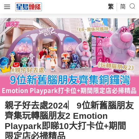
繁
简
親子好去處2024︳9位新舊腦朋友
齊集玩轉腦朋友2 Emotion
Playpark即睇10大打卡位+期間
限定店必掃精品