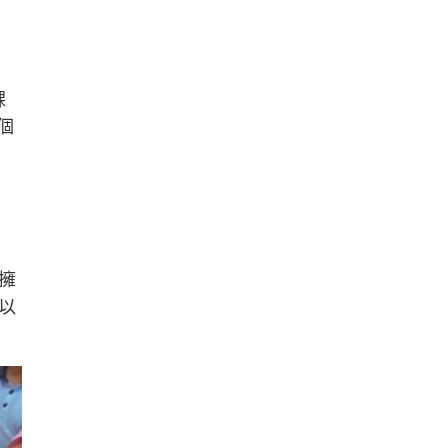
課
個
擁
以