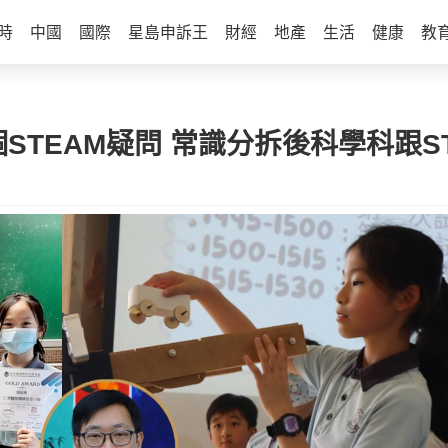
時
中國
國際
星島申訴王
財經
地產
生活
健康
教
個STEAM疑問 常識分拆後科學科跟S