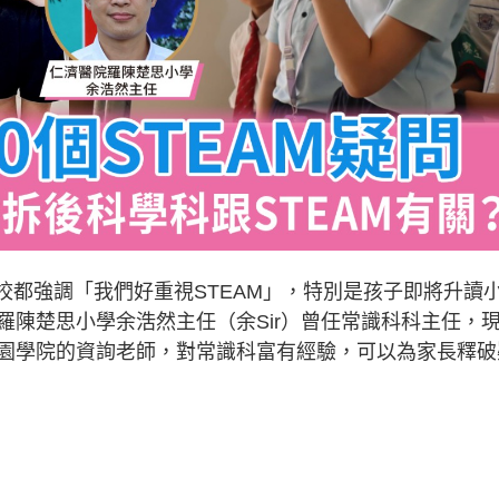
學校都強調「我們好重視STEAM」，特別是孩子即將升讀
羅陳楚思小學余浩然主任（余Sir）曾任常識科科主任，
園學院的資詢老師，對常識科富有經驗，可以為家長釋破