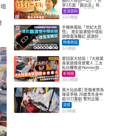
臉的人得到一切」！分
享3方面「豁出去」有著
力培
數 網民：你好厲害
生活百科
23小時前
對
手機無電陷「世紀大恐
慌」 港女崩潰憶中環街
頭借電落難記 感激好心
人溫馨相助：這份溫暖
時事熱話
記一輩子｜Juicy叮
3小時前
愛回家大結局｜7大綠葉
身家過億背景驚人 三太
私伙鱷魚皮Hermès拍劇
蘇姐原來是半山樓后
影視圈
20小時前
黃大仙血案│死傷者曾為
噪音爭執 26歲青年身中
逾10刀重創 警列企圖謀
殺及自殺案
突發
2小時前