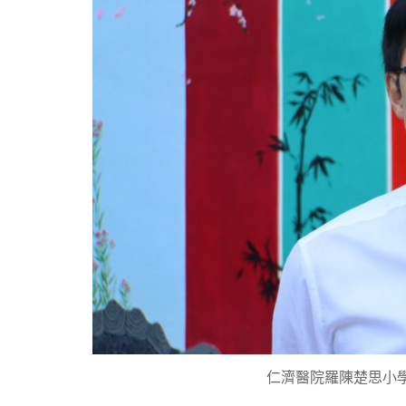
仁濟醫院羅陳楚思小