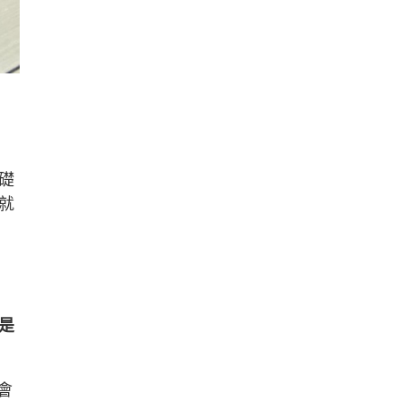
礎
就
是
會