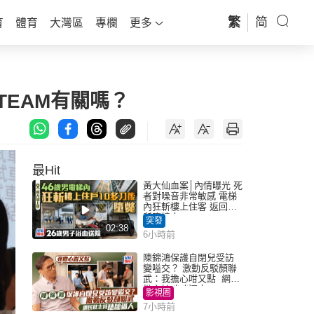
繁
简
育
體育
大灣區
專欄
更多
TEAM有關嗎？
最Hit
黃大仙血案│內情曝光 死
者對噪音非常敏感 電梯
內狂斬樓上住客 返回住
所墮樓亡
突發
02:38
6小時前
陳錦鴻保護自閉兒受訪
變嗌交？ 激動反駁顏聯
武：我擔心咁又點 網民
批主持咄咄逼人
影視圈
7小時前