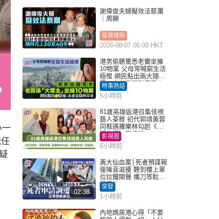
謝偉俊夫婦擬效法蔡瀾
｜周顯
投資理財
2026-08-07 06:00 HKT
港男偷聽驚悉老竇坐擁
10物業 父母常喊窮生活
極慳 網民點出兩大隱
憂：未必是隱形富豪｜
時事熱話
Juicy叮
5小時前
81歲高雄返港召集佳視
藝人茶敘 初代郭靖黃蓉
同框遇羅樂林勾起《神
小一
鵰俠侶》回憶殺
影視圈
現任
6小時前
疑
黃大仙血案│死者預謀報
復噪音滋擾 聽到樓上單
位拉鐵閘聲 攜刀等𨋢伏
擊傷者
突發
02:38
1小時前
內地媽居港心得「不要