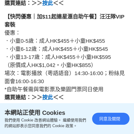
購買連結：＞＞
按此
＜＜
【快閃優惠｜加$11起連星滙自助午餐】汪汪隊VIP
套裝
優惠：
．小童0-5歲：成人HK$455＋小童HK$455
．小童6-12歲：成人HK$455＋小童HK$545
．小童13-17歲：成人HK$455＋小童HK$595
（原價成人HK$1,042・小童HK$855）
場次：電影播放（粵語語音）14:30-16:00；粉絲見
面會16:00-16:30
*自助午餐需與電影票及樂園門票同日使用
購買連結：＞＞
按此
＜＜
優惠詳情：
本網站正使用 Cookies
優惠期（預訂期）：2026年8月6日10:00至8月12日
同意及關閉
我們使用 Cookie 改善網站體驗。 繼續使用我們
的網站即表示您同意我們的 Cookie 政策。
23:59