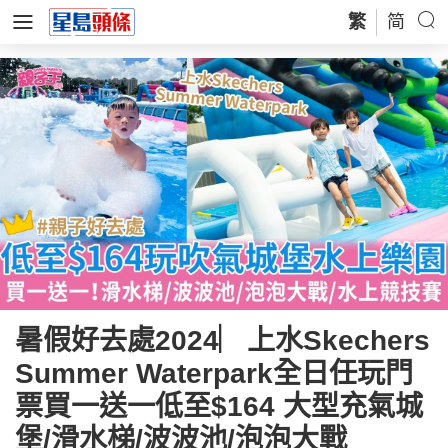
繁
简
暑假好去處2024︳上水Skechers
Summer Waterpark全日任玩門
票買一送一低至$164 大型充氣城
堡/滑水梯/波波池/泡泡大戰