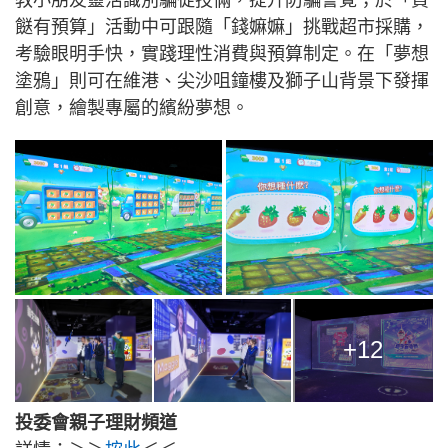
餸有預算」活動中可跟隨「錢嫲嫲」挑戰超市採購，
考驗眼明手快，實踐理性消費與預算制定。在「夢想
塗鴉」則可在維港、尖沙咀鐘樓及獅子山背景下發揮
創意，繪製專屬的繽紛夢想。
+12
投委會親子理財頻道