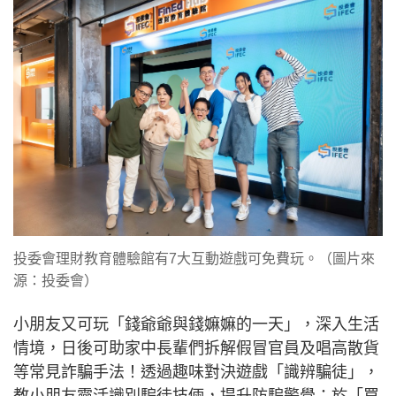
投委會理財教育體驗館有7大互動遊戲可免費玩。（圖片來
源：投委會）
小朋友又可玩「錢爺爺與錢嫲嫲的一天」，深入生活
情境，日後可助家中長輩們拆解假冒官員及唱高散貨
等常見詐騙手法！透過趣味對決遊戲「識辨騙徒」，
教小朋友靈活識別騙徒技倆，提升防騙警覺；於「買