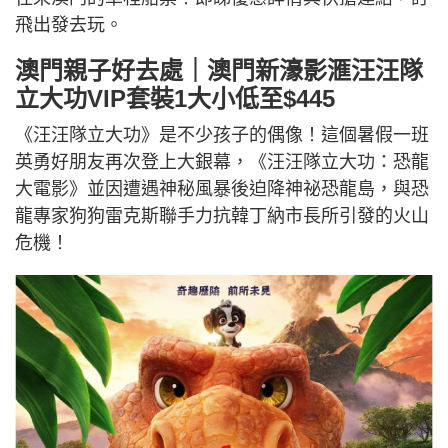
飛出發去玩。
澳門親子好去處｜澳門新濠影滙汪汪隊
立大功VIP套裝1大小低至$445
《汪汪隊立大功》是不少孩子的偶像！這個暑假一班
英勇好朋友再次登上大銀幕，《汪汪隊立大功：恐龍
大電影》並因遭遇神秘風暴後迫降神祕恐龍島，與恐
龍專家狗狗雷克斯聯手力抗韓丁納市長所引發的火山
危機！