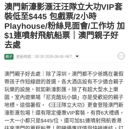
澳門新濠影滙汪汪隊立大功VIP套
裝低至$445 包戲票/2小時
Playhouse/粉絲見面會/工作坊 加
$1連噴射飛航船票｜澳門親子好
去處
更新時間：08:30 2026-08-06 HKT
親子
澳門親子好去處｜除了深圳，澳門都不少爸媽在暑假
帶孩子作短線遊的首選，各大酒店設有不少適合親子
玩樂的設施，就如新濠影匯，除了有超大型水上樂
園，室內遊樂場「尼克酷玩小鎮」亦是受歡迎的親子
地標。這個暑假，《汪汪隊立大功》更會登陸澳門新
濠影滙包場！還有限定優惠VIP套裝，有齊6大禮遇，
一大一小都只是$445/位，還可加$1連噴射飛航香港
往來澳門的單程船票！即睇優惠詳情與快搶連結，訂