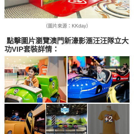
（圖片來源：KKday）
點擊圖片瀏覽澳門新濠影滙汪汪隊立大
功VIP套裝詳情：
+2