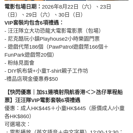
電影包場日期：
2026年8月22日（六）、23日
（日）、29日（六）、30日（日）
VIP套裝均包含6項禮遇：
- 汪汪隊立大功恐龍大電影電影票（包場）
- 尼克酷玩小鎮Playhouse2小時樂園門票
- 遊戲代幣186個（PawPatrol遊戲幣166個＋
FunPark遊戲幣20個）
- 粉絲見面會
- DIY帆布袋+小童T-shirt親子工作坊
-禮品店現金優惠券$50
【快閃優惠｜加$1連噴射飛航香港＜＞氹仔單程船
票】汪汪隊VIP電影套裝6項禮遇
優惠：成人HK$445＋小童HK$445（原價成人/小童
各HK$860）
可選場次：
．電影播放（英文語音＋中文字幕）12:00-13:30；