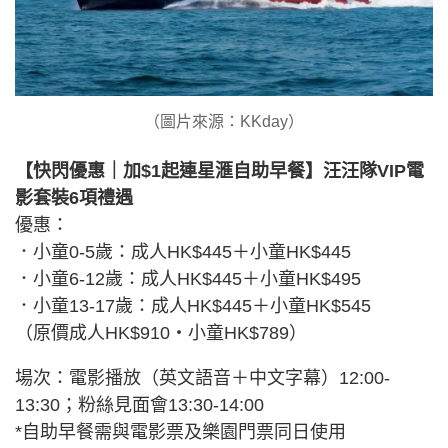
（圖片來源：KKday）
【快閃優惠｜加$1起連星滙自助早餐】汪汪隊VIP電
影套裝6項禮遇
優惠：
．小童0-5歲：成人HK$445＋小童HK$445
．小童6-12歲：成人HK$445＋小童HK$495
．小童13-17歲：成人HK$445＋小童HK$545
（原價成人HK$910・小童HK$789）
場次：電影播放（英文語音＋中文字幕）12:00-
13:30；粉絲見面會13:30-14:00
*自助早餐需與電影票及樂園門票同日使用