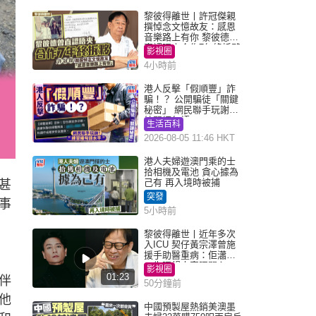
黎彼得離世丨許冠傑親
撰悼念文憶故友：感恩
音樂路上有你 黎彼德曾
直認唔夾合作7年終拆夥
影視圈
4小時前
港人反擊「假順豐」詐
騙！？ 公開騙徒「關鍵
秘密」 網民聯手玩謝：
練習緬甸語
生活百科
2026-08-05 11:46 HKT
港人夫婦遊澳門乘的士
拾相機及電池 貪心據為
己有 再入境時被捕
甚
突發
事
5小時前
黎彼得離世丨近年多次
入ICU 契仔黃宗澤曾施
援手助醫重病：佢瀟灑
一生唔想大家唔開心
影視圈
01:23
伴
50分鐘前
他
中國預製屋熱銷美澳墨