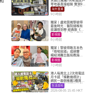
和
夫婦22萬購750呎兩房戶
零地基直接組裝 實測9個
月激讚「重來一次都會
海外置業
買」
9小時前
獨家丨盧宛茵揭黎彼得
最後時光：醫院插喉有
痰講唔到嘢 經典歌《浪
子心聲》金句源自廟街
影視圈
睇相佬
8小時前
獨家丨黎彼得敢言本色
「唔啱就插」成絕響
楊紹鴻難忘飯局教誨：
受益一生
影視圈
7小時前
港人每周北上2次用電話
月卡感「條數幾襟計」
網民一面倒推薦1種買法
附消委會數據漫遊計劃
生活百科
消費提示
2026-08-05 15:45 HKT