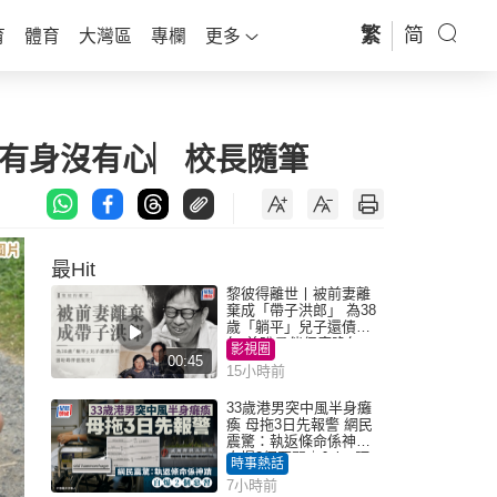
繁
简
育
體育
大灣區
專欄
更多
只有身沒有心︳校長隨筆
最Hit
黎彼得離世丨被前妻離
棄成「帶子洪郎」 為38
歲「躺平」兒子還債多
年 曾盼尋伴侶度晚年
影視圈
00:45
15小時前
33歲港男突中風半身癱
瘓 母拖3日先報警 網民
震驚：執返條命係神蹟
自爆2個惡習｜Juicy叮
時事熱話
7小時前