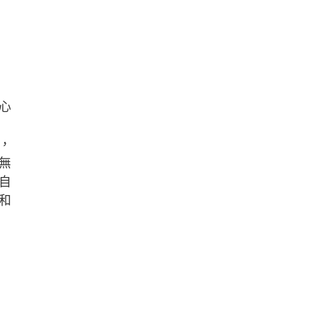
心
，
無
自
和