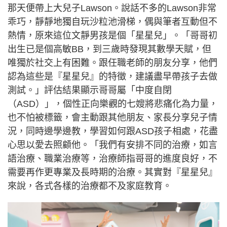
那天便帶上大兒子Lawson。說話不多的Lawson非常
乖巧，靜靜地獨自玩沙粒池滑梯，偶與筆者互動但不
熱情，原來這位文靜男孩是個「星星兒」。「哥哥初
出生已是個高敏BB，到三歲時發現其數學天賦，但
唯獨於社交上有困難。跟任職老師的朋友分享，他們
認為這些是『星星兒』的特徵，建議盡早帶孩子去做
測試。」評估結果顯示哥哥屬「中度自閉
（ASD）」，個性正向樂觀的七嫂將悲痛化為力量，
也不怕被標籤，會主動跟其他朋友、家長分享兒子情
況，同時邊學邊教，學習如何跟ASD孩子相處，花盡
心思以愛去照顧他。「我們有安排不同的治療，如言
語治療、職業治療等，治療師指哥哥的進度良好，不
需要再作更專業及長時期的治療。其實對『星星兒』
來說，各式各樣的治療都不及家庭教育。