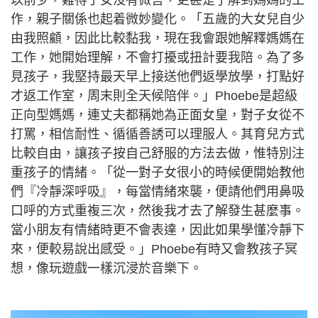
作，親子關係也起着微妙變化。「五歲的大女兒自少
由我照顧，因此比較黏我，現在我會跟她解釋媽媽在
工作，她開始理解，不會打擾或扭計要我陪。為了多
見孩子，我堅持最天早上接送他們返學放學，打點好
才返工作室，周末則全天候陪伴。」Phoebe是超級
正向型媽媽，連丈夫都稱她為正面女皇，對子女從不
打罵，相信耐性、循循善誘可以理服人。其育兒方式
比較自由，讓孩子按自己舒服的方法去做，惟特別注
重孩子的情緒。「從一對子女很小的時候便開始教他
們『冷靜深呼吸』，每當情緒來襲，便請他們用鼻吸
口呼的方式重複三次，然後我才去了解發生甚麼事。
當小朋友有情緒時更不會表達，因此如果學懂冷靜下
來，便較易說出感受。」Phoebe有時又會教孩子冥
想，像玩遊戲一樣沉浸於音樂下。