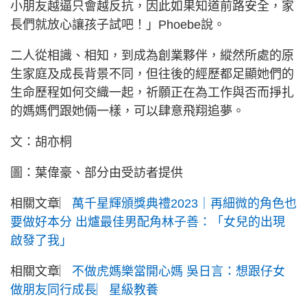
小朋友越逼只會越反抗，因此如果知道前路安全，家
長們就放心讓孩子試吧！」Phoebe說。
二人從相識、相知，到成為創業夥伴，縱然所處的原
生家庭及成長背景不同，但往後的經歷都足顯她們的
生命歷程如何交織一起，祈願正在為工作與否而掙扎
的媽媽們跟她倆一樣，可以肆意飛翔追夢。
文：胡亦桐
圖：葉偉豪、部分由受訪者提供
相關文章︳
萬千星輝頒獎典禮2023｜再細微的角色也
要做好本分 出爐最佳男配角林子善：「女兒的出現
啟發了我」
相關文章︳
不做虎媽樂當開心媽 吳日言：想跟仔女
做朋友同行成長︳星級教養