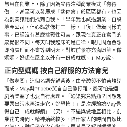
慧用在創業上，除了因為覺得這種商業模式「有得
做」，甚至可以發展成「迷你倉」般區區都有，也因
為創業讓她們找到自我。「早年我也試過創業，自設
地產公司，但心態就像打工一樣，日復日做着同樣的
事，已經沒有甚麼挑戰性可言，跟現在真正在奮鬥的
感覺很不同，每天叫我起床的是自律，眼見問題會想
即時處理而不會等到明天，對於前景亦充滿盼望。做
媽媽，好想在屋企以外有一份成就感。」May說。
正向型媽媽 按自己舒服的方法育兒
「做老闆」這個名詞光鮮背後，由辛酸與不怕苦堆砌
而成，May與Phoebe笑言自己像打雜，最可怕是連
廁所渠塞了也要自行處理。「通渠究竟點通？回想起
要泵出污水再清走它，好恐怖！」是次經驗讓May覺
得自己「成就解鎖」（笑）。不過與做地產相比，創
業花的時間、精神始終較多，陪伴家人的時間自然比
以前少，難得子女沒有微言，更甚是了解到媽媽的工