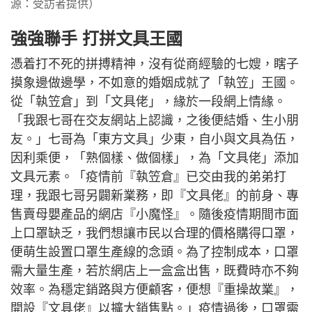
源：受訪者提供）
強強聯手 打拼文具王國
憑着打不死的拼搏精神，沒有從商經驗的七嫂，瞎子
摸象邊做邊學，不如意的婚姻成就了「執笠」王國。
從「執笠倉」到「文具佬」，緣於一段網上情緣。
「我跟七哥在交友網站上認識，之後便結婚、生小朋
友。」七哥為「東方文具」少東，自小與文具為伍，
因利乘便，「熟個樣、做個樣」，為「文具佬」添加
文具元素。「疫情前『執笠倉』已交由我的弟弟打
理，我跟七哥另闢新業務，即『文具佬』的前身、專
售賣母嬰產品的網店『小魔怪』。隨後疫情期間市面
上口罩缺乏，我們想讓市民以合理的價格購得口罩，
便萌生設置口罩生產線的念頭。為了控制成本，口罩
需大量生產，若於網店上一盒盒出售，既費時亦不夠
效率。為穩定銷路與方便顧客，便想『重操故業』，
開設『文具佬』以擴大銷售點。」疫情過後，口罩需