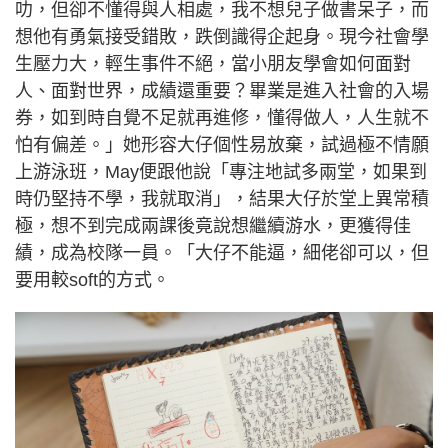
叻，但卻不懂得與人相處，我不想兒子做書呆子，而
想他有勇氣接受錯敗，跌倒識得企起身。現今社會學
生壓力大，輕生事件不絕，當小朋友學會如何面對
人、面對世界，成績還重要？畢業是進入社會的入場
券，如到時自覺不足就再進修，懂得做人，人生就不
怕有偏差。」她形容大仔個性易放棄，試過極不情願
上游泳班，May便跟他說「專注地試多兩堂，如果到
時仍堅持不學，我就取消」，結果大仔於堂上異常積
極，想不到完成兩課後竟說想繼續游水，更獲得佳
績，成為校隊一員。「大仔不能逼，細佬卻可以，但
要用較soft的方式。