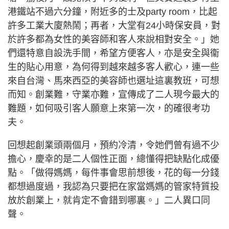
港鐵站不過六分鐘，附近多的士及party room，比起
許多工業大廈熱鬧；再者，大堂有24小時保安員，對
於許多都為女性的美容師和客人來說相對安全。」她
們還特意自設洗手間，希望方便客人，亦是安全與衞
生的貼心用意，為何得到越來越多客人歡心，連一些
來自台灣、馬來西亞的美容師也選址這裏教班，可想
而知。創業難，守業亦難，宣傳成了二人現今最大的
難題，如何吸引客人願意上來第一次，的確很考功
夫。
回想起創業頭兩個月，預約冷清，令她們曾有過不少
擔心，慶幸的是二人個性正面，總懂得把缺點化成優
點。「做得媽媽，每件事會思前想後，花的每一分錢
都想過度過，我認為只要把在家當媽媽的管家特質投
放於創業上，就肯定不會錯到哪裏。」二人異口同
聲。