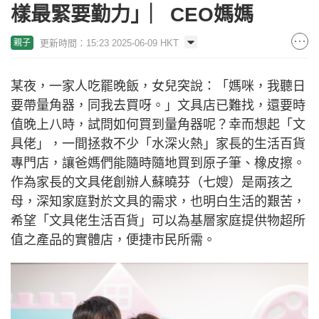
樣最緊要勤力」︳CEO媽媽
更新時間：15:23 2025-06-09 HKT
親子
某夜，一家人吃罷晚飯，女兒突說：「媽咪，我聽日
要帶量角器，同我去買呀。」文具店已難找，還要時
值晚上八時，試問如何買到量角器呢？幸而想起「文
具佬」，一間拯救不少「水深火熱」家長的生活百貨
專門店，讓爸媽們能隨時隨地買到原子筆、橡皮擦。
作為家長的文具佬創辦人蘇曉芬（七嫂）是兩孩之
母，深知家庭對於文具的需求，也明白生活的艱苦，
希望「文具佬生活百貨」可以為基層家庭提供物超所
值之產品的實體店，便捷市民所需。