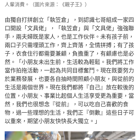
人輩消費。（圖片來源：《親子王》）
由獨自打拼創立「執笠倉」，到認識七哥組成一家四
口開設「文具佬」，「執笠倉」與「文具佬」強強聯
手，兩夫婦既是家人，也是工作伙伴。未有孩子前，
兩口子只需埋頭工作，齊上齊落，全情拼搏；有了孩
子，衣食住行都需要兼顧，負擔重了，有顧慮也是必
然。「小朋友未出生前，生活較為輕鬆。我們將工作
當作拍拖活動，一起為共同目標奮鬥。現在既要努力
於業務發展，也要各自抽時間照顧小朋友，與從前的
生活是兩個世界。現在我們都將『自己』放在較後的
位置，小朋友、事業比起個人生活享受更為重要，當
然，我們也很想念『從前』，可以吃自己喜歡的食
物，過一些理想的生活，我們正『倒數』這些日子可
以重來，期望小朋友快快長大獨立。」