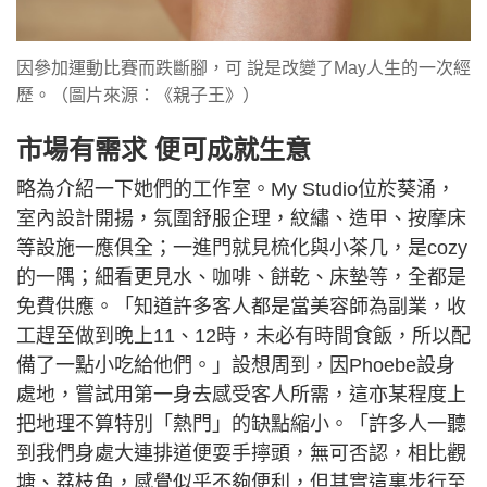
因參加運動比賽而跌斷腳，可 說是改變了May人生的一次經
歷。（圖片來源：《親子王》）
市場有需求 便可成就生意
略為介紹一下她們的工作室。My Studio位於葵涌，
室內設計開揚，氛圍舒服企理，紋繡、造甲、按摩床
等設施一應俱全；一進門就見梳化與小茶几，是cozy
的一隅；細看更見水、咖啡、餅乾、床墊等，全都是
免費供應。「知道許多客人都是當美容師為副業，收
工趕至做到晚上11、12時，未必有時間食飯，所以配
備了一點小吃給他們。」設想周到，因Phoebe設身
處地，嘗試用第一身去感受客人所需，這亦某程度上
把地理不算特別「熱門」的缺點縮小。「許多人一聽
到我們身處大連排道便耍手擰頭，無可否認，相比觀
塘、荔枝角，感覺似乎不夠便利，但其實這裏步行至