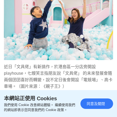
近日「文具佬」有新搞作，於港島區一分店旁開設
playhouse，七嫂笑言指朋友說「文具佬」 的未來發展會隨
兩個囝囝喜好而轉變，說不定日後會開設「電競場」、高卡
車場。（圖片來源：《親子王》）
本網站正使用 Cookies
夫婦在育兒上各有角色，七哥是個「講經爸爸」，七
同意及關閉
我們使用 Cookie 改善網站體驗。 繼續使用我們
嫂則主張「愛的教育」，而這份愛，讓哥哥一步步地
的網站即表示您同意我們的 Cookie 政策。
進步。「這三年哥哥從最初不願跟別人打招呼，到後