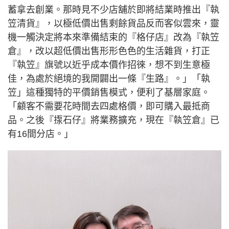
蓄拿去創業。那時見不少店舖於即將結業時推出『執
笠清貨』，以極低價出售剩餘貨品反而客似雲來，靈
機一觸決定將本來準備結束的『格仔店』改為『執笠
倉』，改以超低價出售形形色色的生活雜貨，打正
『執笠』旗號以近乎成本價作招徠，想不到生意極
佳，為處於絕境的我開闢出一條『生路』。」「執
笠」這種獨特的平價銷售模式，便利了基層家庭。
「顧客不需要花時間去四處格價，即可購入最抵商
品。之後『揼石仔』將業務擴充，現在『執笠倉』已
有16間分店。」