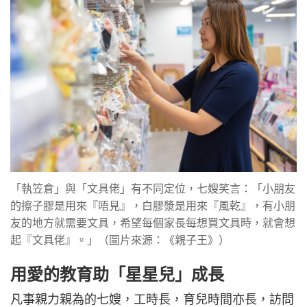
「執笠倉」與「文具佬」有不同定位，七嫂笑言：「小朋友
的擦子膠是用來『唔見』，白膠漿是用來『風乾』，有小朋
友的地方就需要文具，希望每個家長每想買文具時，就會想
起『文具佬』。」（圖片來源：《親子王》）
用愛的教育助「星星兒」成長
凡事親力親為的七嫂，工時長，育兒時間亦長，訪問