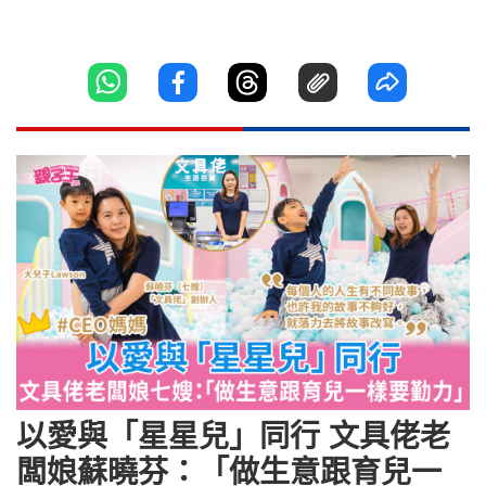
以愛與「星星兒」同行 文具佬老
闆娘蘇曉芬：「做生意跟育兒一