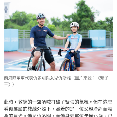
談的「車友」兼朋友。然而，這位前單車港將坦言，
這條為父之路並非一開始就順風順水，而是「鐵腕與
放手」之間的掙扎。
烈日當空，單車場內疾風呼嘯，伴隨着鏈條快速轉動
的沙沙聲。這裏的空氣充斥着汗水與緊繃的張力，對
普通孩子而言，單車疾速下的眩暈與跌倒的恐懼足已
讓人卻步，何況是那些要跟隨嚴格教練進行刻苦訓練
的小車手？