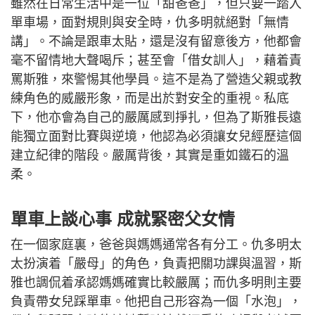
斯雅上月榮獲「屈臣氏集團香港學生運動員獎」，該獎項為
香港規模最大的學生運動員表揚計劃之一。（圖片來源：受
訪者提供）
雖然在日常生活中是一位「甜爸爸」，但只要一踏入
單車場，面對規則與安全時，仇多明就絕對「無情
講」。不論是跟車太貼，還是沒有留意後方，他都會
毫不留情地大聲喝斥；甚至會「借女訓人」，藉着責
罵斯雅，來警惕其他學員。這不是為了營造父親或教
練角色的威嚴形象，而是出於對安全的重視。私底
下，他亦會為自己的嚴厲感到掙扎，但為了斯雅長遠