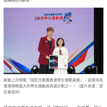
每位父親在孩子出生前，心中或許都有一套理想的育
兒藍圖。育有兩女的仇多明直言，在大女斯雅出生之
初，自己曾一 心想要扮演傳統的「嚴父」。然而，
現實的育兒生活卻讓他徹底打破了這個想法，他很快
便發現「嚴父」這條路在女兒身上根本行不通。真正
令他轉變的契機，是有一次看見斯雅因為單車比賽獲
得好成績，流露出滿足的笑容。那一刻的喜悅深深觸
動了他，讓他決定放下執念，將「指令式」的硬性要
求，轉變為放手讓女兒自主學習、從中獲得啟發。他
明白，唯有讓女兒擁有真正快樂的童年，才是他最想
送給她的禮物。