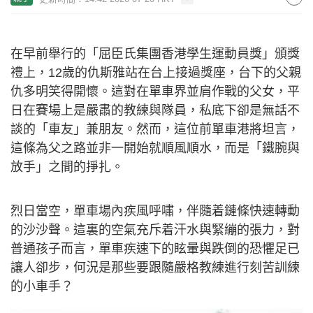
前港隊單車教練仇多明「破風」
育兒經 女兒仇斯雅呈分試與港隊
夢取平衡 附兒童學單車3大貼士｜
親子專訪
更新時間：14:42 2026-07-20 HKT
親子
在早前舉行的「屈臣氏集團香港學生運動員獎」頒獎
禮上，12歲的仇斯雅站在台上接過獎座，台下的父親
仇多明笑得開懷。這對在單車界並肩作戰的父女，平
日在賽場上是嚴肅的教練與隊員，私底下卻是無話不