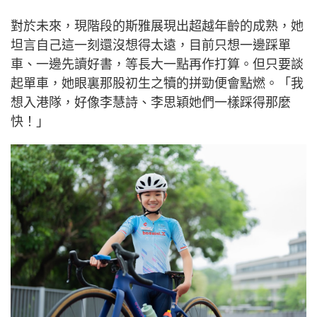
面對呈分試與升中面試，父女倆堅守「學業為先」的原則，
讓單車成為高壓讀書環境下的最佳減壓方法。（圖片來源：
受訪者提供）
港隊資格以外 永不設限的破風未來
雖然要15歲才能成為港隊單車代表，但年僅12歲的斯
雅在技術與成績上早已流露出進入港隊的潛力。然
而，面對這張無數運動員夢寐以求的入場券，這對父
女卻異常淡定。
對於未來，現階段的斯雅展現出超越年齡的成熟，她
坦言自己這一刻還沒想得太遠，目前只想一邊踩單
車、一邊先讀好書，等長大一點再作打算。但只要談
起單車，她眼裏那股初生之犢的拼勁便會點燃。「我
想入港隊，好像李慧詩、李思穎她們一樣踩得那麼