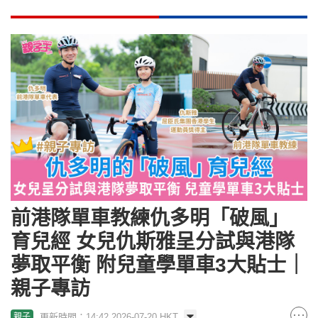
相關文章︳
女兒踏入青春期感無力 草莓網前行政總
裁伍珮瑩：「做媽媽比做CEO難」︳CEO媽媽
相關文章︳
銀行高管Angela：「Don't be a guilty
mom」事業、家庭同拼搏！2大方法教孩子建立理財
概念