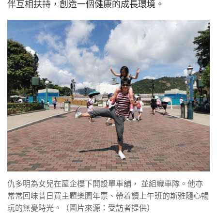
雅幼稚園時就讀上午班，下午較空閒，仇多明當時特
地買了主題樂園年票，經常帶着年幼的斯雅到迪士尼
樂園暢玩，享受無憂無慮的父女時光。不過他笑言，
現在輪到妹妹上幼稚園，但妹妹讀的是下午班，大家
也變得忙碌，較難再像當年那樣隨心暢玩了。
而斯雅的單車旅途上不止有父親，還有一眾隊友。疫
情期間，斯雅需要留家上網課，仇多明毅然在家樓下
開設了一間單車舖，並順勢組織了一班與斯雅年齡相
若的小朋友成立單車隊，讓女兒在成長路上有一班同
伴互相扶持，創造一個健康的成長環境。