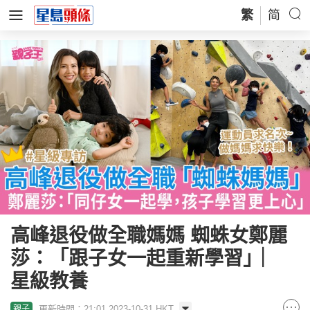
繁
简
高峰退役做全職媽媽 蜘蛛女鄭麗
莎：「跟子女一起重新學習」︳
星級教養
更新時間：21:01 2023-10-31 HKT
親子