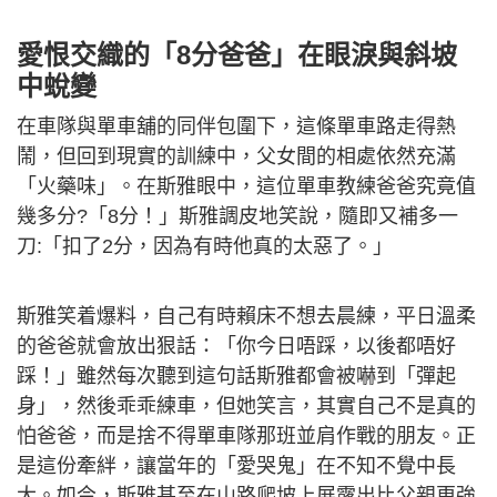
仇多明為女兒在屋企樓下開設單車舖， 並組織車隊。他亦
常常回味昔日買主題樂園年票、帶着讀上午班的斯雅隨心暢
玩的無憂時光。（圖片來源：受訪者提供）
愛恨交織的「8分爸爸」在眼淚與斜坡
中蛻變
在車隊與單車舖的同伴包圍下，這條單車路走得熱
鬧，但回到現實的訓練中，父女間的相處依然充滿
「火藥味」。在斯雅眼中，這位單車教練爸爸究竟值