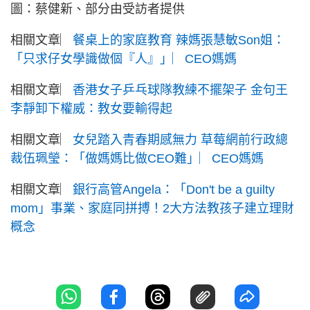
Lisa特別提醒大家要聆聽自己的身體，特別於坐月期
間，別因陪月、長輩們的「熱心」而吃得過量。「最
重要自己覺得吃得夠便好，別因『滋補』、『有益』
而吃過量，反而吃得簡單、少油少鹽更為理想。」
Slimfast奶昔代餐有朱古力及雲呢拿兩種口味，用脫
脂奶或冷水沖開即飲，低卡高蛋白，含多種必需維他
命和礦物質，既有十足飽腹感，也可保持腸道健康。
文：陳愷盈
圖：蔡健新、部分由受訪者提供
相關文章︳
餐桌上的家庭教育 辣媽張慧敏Son姐：
「只求仔女學識做個『人』」︳CEO媽媽
相關文章︳
香港女子乒乓球隊教練不擺架子 金句王
李靜卸下權威：教女要輸得起