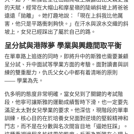
幾多分?「8分！」斯雅調皮地笑說，隨即又補多一
刀:「扣了2分，因為有時他真的太惡了。」
斯雅笑着爆料，自己有時賴床不想去晨練，平日溫柔
的爸爸就會放出狠話：「你今日唔踩，以後都唔好
踩！」雖然每次聽到這句話斯雅都會被嚇到「彈起
身」，然後乖乖練車，但她笑言，其實自己不是真的
怕爸爸，而是捨不得單車隊那班並肩作戰的朋友。正
是這份牽絆，讓當年的「愛哭鬼」在不知不覺中長
大。如今，斯雅甚至在山路爬坡上展露出比父親更強
的天賦，經常在大帽山和摩星嶺的陡峭斜坡上將爸爸
遠遠「拋離」。她打趣地說：「現在上斜我比他厲
害，他只是平路衝刺夠快。」在汗水與淚水交織的斜
坡上，女兒已經踩出了屬於自己的路。
呈分試與港隊夢 學業與興趣間取平衡