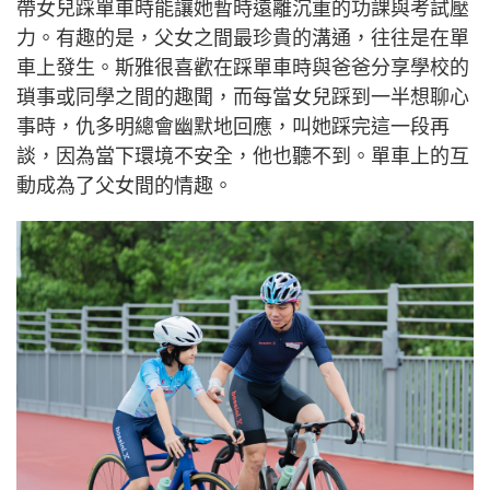
能獨立面對比賽與逆境，他認為必須讓女兒經歷這個
建立紀律的階段。嚴厲背後，其實是重如鐵石的溫
柔。
單車上談心事 成就緊密父女情
在一個家庭裏，爸爸與媽媽通常各有分工。仇多明太
太扮演着「嚴母」的角色，負責把關功課與溫習，斯
雅也調侃着承認媽媽確實比較嚴厲；而仇多明則主要
負責帶女兒踩單車。他把自己形容為一個「水泡」，
帶女兒踩單車時能讓她暫時遠離沉重的功課與考試壓
力。有趣的是，父女之間最珍貴的溝通，往往是在單
車上發生。斯雅很喜歡在踩單車時與爸爸分享學校的
瑣事或同學之間的趣聞，而每當女兒踩到一半想聊心
事時，仇多明總會幽默地回應，叫她踩完這一段再
談，因為當下環境不安全，他也聽不到。單車上的互