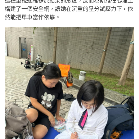
在單車路上追逐的同時，即將升中的斯雅也需要兼顧
呈分試、升中面試等學業方面的考驗。面對讀書與訓
練的雙重壓力，仇氏父女心中都有着清晰的原則
—— 學業為先。
仇多明的態度非常明確，當女兒到了關鍵的考試階
段，他寧可讓斯雅的運動成績暫時下滑，也一定要先
滿足太太對女兒學業的要求。他深信，現階段的單車
訓練，核心目的在於培養女兒面對逆境的堅毅精神和
鬥志，而不是在分數與名次間盲目地「逼她狂踩」。
這種重視過程多於結果的態度，反而為斯雅在心理上
構建了一個安全網，讓她在沉重的呈分試壓力下，依
然能把單車當作依靠。