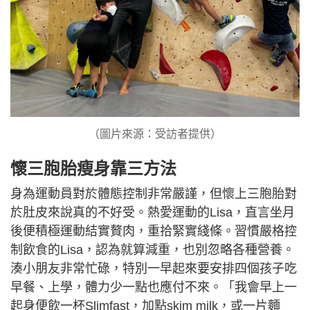
（圖片來源：受訪者提供）
懷三胞胎瘦身靠三方法
身為運動員對於體態控制非常嚴謹，但懷上三胞胎對
於肚皮來說真的不好受。熱愛運動的Lisa，直言坐月
後便積極運動結實贅肉，重拾緊實綫條。習慣嚴格控
制飲食的Lisa，認為就算減重，也別忽略各種營養。
湊小朋友非常忙碌，特別一早起來要安排四個孩子吃
早餐、上學，體力少一點也應付不來。「我會早上一
起身便飲一杯Slimfast，加點skim milk，或一片麵