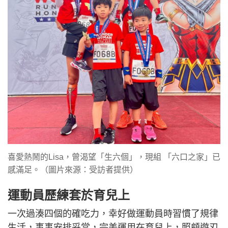
喜愛熱鬧的Lisa，曾渴望「生六個」，現組 「六口之家」已
感滿足。（圖片來源：受訪者提供）
運動員歷練套於育兒上
一次過湊四個的確吃力，幸好做運動員時習慣了規律
生活，事事安排妥當，完美運用在育兒上，照顧遊刃