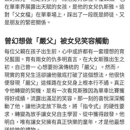
前港隊單車代表仇多明與女兒仇斯雅（圖片來源：《親子
王》）
此時，教練的一聲吶喊打破了緊張的氣氛。但在這層
看似嚴厲的教練外殼下，藏着的是一位父親冷靜而溫
柔的目光。他是仇多明，而他身旁那位年僅12歲、已
在單車界展露出天賦的女孩，是他的女兒仇斯雅。這
對「父女檔」在單車場上，踩出了一段既是師徒、又
是朋友的緊密關係。
曾幻想做「嚴父」被女兒笑容觸動