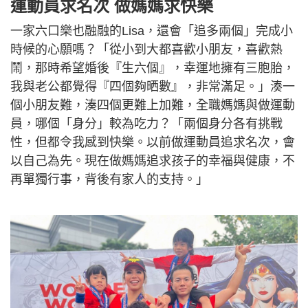
運動員求名次 做媽媽求快樂
一家六口樂也融融的Lisa，還會「追多兩個」完成小
時候的心願嗎？「從小到大都喜歡小朋友，喜歡熱
鬧，那時希望婚後『生六個』，幸運地擁有三胞胎，
我與老公都覺得『四個夠晒數』，非常滿足。」湊一
個小朋友難，湊四個更難上加難，全職媽媽與做運動
員，哪個「身分」較為吃力？「兩個身分各有挑戰
性，但都令我感到快樂。以前做運動員追求名次，會
以自己為先。現在做媽媽追求孩子的幸福與健康，不
再單獨行事，背後有家人的支持。」