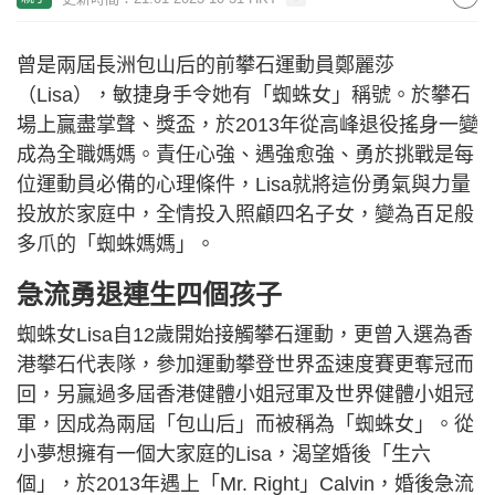
曾是兩屆長洲包山后的前攀石運動員鄭麗莎
（Lisa），敏捷身手令她有「蜘蛛女」稱號。於攀石
場上贏盡掌聲、獎盃，於2013年從高峰退役搖身一變
成為全職媽媽。責任心強、遇強愈強、勇於挑戰是每
位運動員必備的心理條件，Lisa就將這份勇氣與力量
投放於家庭中，全情投入照顧四名子女，變為百足般
多爪的「蜘蛛媽媽」。
急流勇退連生四個孩子
蜘蛛女Lisa自12歲開始接觸攀石運動，更曾入選為香
港攀石代表隊，參加運動攀登世界盃速度賽更奪冠而
回，另贏過多屆香港健體小姐冠軍及世界健體小姐冠
軍，因成為兩屆「包山后」而被稱為「蜘蛛女」。從
小夢想擁有一個大家庭的Lisa，渴望婚後「生六
個」，於2013年遇上「Mr. Right」Calvin，婚後急流