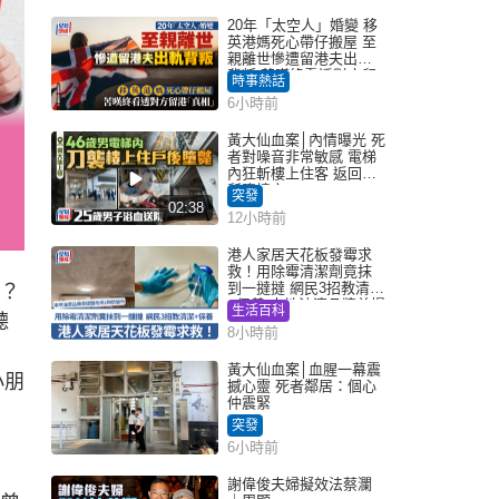
20年「太空人」婚變 移
英港媽死心帶仔搬屋 至
親離世慘遭留港夫出軌
背叛 苦嘆終看透對方留
時事熱話
港「真相」｜Juicy叮
6小時前
黃大仙血案│內情曝光 死
者對噪音非常敏感 電梯
內狂斬樓上住客 返回住
所墮樓亡
突發
02:38
12小時前
港人家居天花板發霉求
救！用除霉清潔劑竟抹
到一撻撻 網民3招教清潔
麼？
+保養 本地油漆品牌曾提
生活百科
聽
醒勿用1物防變色
8小時前
黃大仙血案│血腥一幕震
小朋
撼心靈 死者鄰居：個心
仲震緊
突發
6小時前
謝偉俊夫婦擬效法蔡瀾