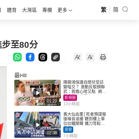
繁
简
育
體育
大灣區
專欄
更多
進步至80分
最Hit
陳錦鴻保護自閉兒受訪
變嗌交？ 激動反駁顏聯
武：我擔心咁又點 網民
批主持咄咄逼人
影視圈
01:20
13小時前
黃大仙血案│死者預謀報
復噪音滋擾 聽到樓上單
位拉鐵閘聲 攜刀等𨋢伏
擊傷者
突發
02:38
7小時前