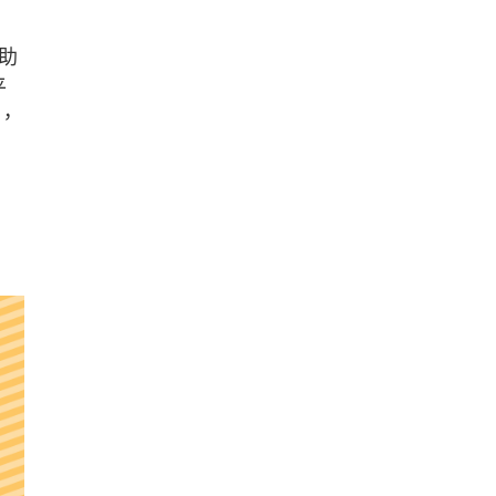
助
平
，