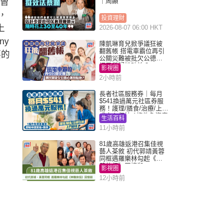
太曾
｜周顯
，
投資理財
上
2026-08-07 06:00 HKT
ny
陳凱琳育兒掀爭議狂被
翻舊帳 搭電車霸位再引
要的
公關災難被批欠公德心
網民質疑扮貼地？
影視圈
2小時前
長者社區服務券｜每月
$541換過萬元社區券服
務！護理/膳食/治療/上門
或中心任揀 1條件免資產
生活百科
審查（附申請資格及教
11小時前
學）
81歲高雄返港召集佳視
藝人茶敘 初代郭靖黃蓉
同框遇羅樂林勾起《神
鵰俠侶》回憶殺
影視圈
12小時前