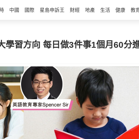
時
中國
國際
星島申訴王
財經
地產
生活
健康
教
 3大學習方向 每日做3件事1個月60分