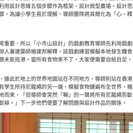
利用設計思維五個步驟作為框架，設計微型農場。設計思
驟，為讓小學生易於理解，導師團隊將其簡化為「心、釋
常重要，所以「小市山設計」的戲劇教育導師先利用戲劇
辦人兼建築師楊建邦解釋，該戲劇練習模擬本地發生糧食
題未能抵港。當所有食物來不了，大家便需要自給自足。
，據此於地上的世界地圖站在不同地方，導師則站在香港
有學生所持尼龍繩的另一端，模擬食物鏈遍布全世界，楊
地而來，「但導師會突然『唰』的一聲將所有尼龍繩剪斷
斷掉。」下一步他們便要了解問題與設計作品的關係。