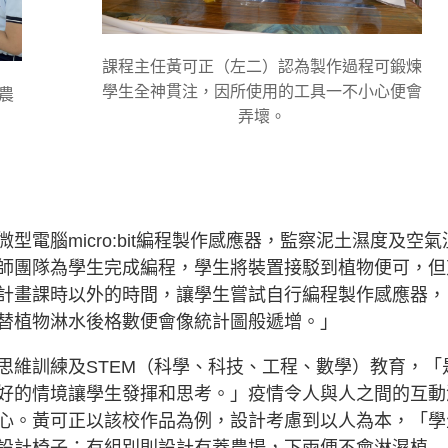
課程主任黃可正（左二）認為製作過程可鍛煉
學生全神貫注，因所使用的工具一不小心便會
農
弄壞。
電腦micro:bit編程製作感應器，監察泥土濕度及空氣
師團隊為學生完成編程，學生將裝置接駁到植物便可，但
計畫課時以外的時間，讓學生嘗試自行編程製作感應器，
替植物淋水後格數便會像統計圖般遞增。」
思維訓練及STEM（科學、科技、工程、數學）教育，「
好的情境讓學生發揮和思考。」疫情令人與人之間的互動
心。黃可正以該校作品為例，設計考慮到以人為本，「學
設計椅子；有組別則設計有蓋農場，下雨便不會淋濕植