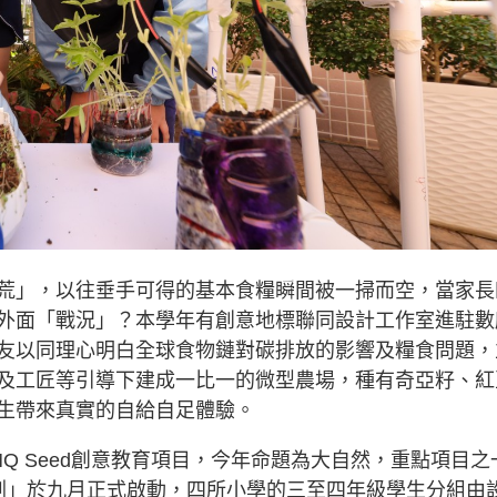
荒」，以往垂手可得的基本食糧瞬間被一掃而空，當家長
外面「戰況」？本學年有創意地標聯同設計工作室進駐數
友以同理心明白全球食物鏈對碳排放的影響及糧食問題，
及工匠等引導下建成一比一的微型農場，種有奇亞籽、紅
生帶來真實的自給自足體驗。
Q Seed創意教育項目，今年命題為大自然，重點項目之
園計劃」於九月正式啟動，四所小學的三至四年級學生分組由