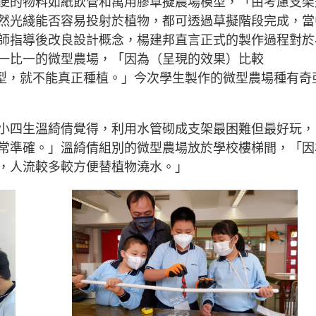
便的物料如紙飲管和萬用膠草擬農場模型，「由考慮支架
然光綫能否容易投射於植物，都可透過草擬階段完成，當
師指導後改良設計概念，楊建邦直言正式的製作過程對於
一比一的微型農場，「因為（呈現的效果）比較
的原型，就不能真正種植。」今次學生製作的微型農場種有奇
小四生溫綺倩覺得，利用水管砌成支架最困難但最好玩，
常準確。」溫綺倩組別的微型農場放於學校樓梯間，「因
，人流較多較方便替植物澆水。」