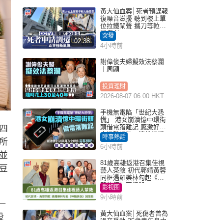
黃大仙血案│死者預謀報
復噪音滋擾 聽到樓上單
位拉鐵閘聲 攜刀等𨋢伏
擊傷者
突發
02:38
4小時前
謝偉俊夫婦擬效法蔡瀾
｜周顯
投資理財
2026-08-07 06:00 HKT
手機無電陷「世紀大恐
慌」 港女崩潰憶中環街
頭借電落難記 感激好心
四
人溫馨相助：這份溫暖
時事熱話
所
記一輩子｜Juicy叮
6小時前
並
81歲高雄返港召集佳視
豆
藝人茶敘 初代郭靖黃蓉
同框遇羅樂林勾起《神
鵰俠侶》回憶殺
影視圈
9小時前
一
黃大仙血案│死傷者曾為
設