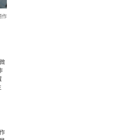
題作
微
作
置
生
作