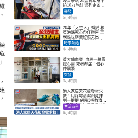
噪音爭執 25歲青年身中
逾10刀重創 警列企圖謀
維
殺及自殺案
突發
、
5小時前
20年「太空人」婚變 移
英港媽死心帶仔搬屋 至
親離世慘遭留港夫出軌
背叛 苦嘆終看透對方留
時事熱話
練
港「真相」｜Juicy叮
4小時前
危
黃大仙血案│血腥一幕震
」
撼心靈 死者鄰居：個心
仲震緊
突發
3小時前
，
建
港人家居天花板發霉求
救！用除霉清潔劑竟抹
，
到一撻撻 網民3招教清潔
+保養 本地油漆品牌曾提
生活百科
醒勿用1物防變色
6小時前