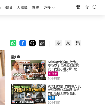
繁
简
育
體育
大灣區
專欄
更多
最Hit
陳錦鴻保護自閉兒受訪
變嗌交？ 激動反駁顏聯
武：我擔心咁又點 網民
批主持咄咄逼人
影視圈
01:20
10小時前
黃大仙血案│內情曝光 死
者對噪音非常敏感 電梯
內狂斬樓上住客 返回住
所墮樓亡
突發
02:38
10小時前