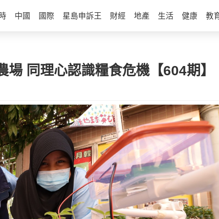
時
中國
國際
星島申訴王
財經
地產
生活
健康
教
場 同理心認識糧食危機【604期】