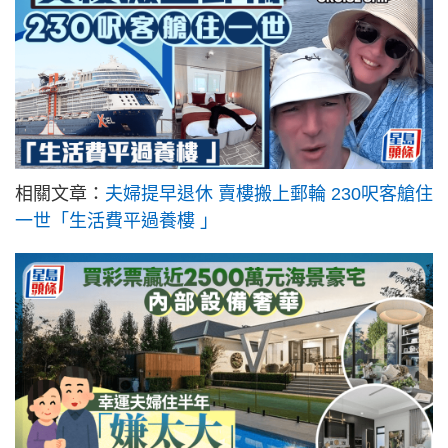
相關文章：
夫婦提早退休 賣樓搬上郵輪 230呎客艙住
一世「生活費平過養樓 」