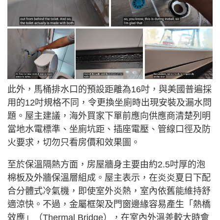
此外，馬桶排水口的預設距離為16吋，與美國普遍採
用的12吋規格不同，令更換坐廁時出現安裝及漏水問
題。屋主建議，海外買家下單前應向供應商清楚列明
當地水電標準、坐廁坑距、插座電壓、管線口徑及防
火要求，切勿只看房價和效果圖。
至於保溫隔熱方面，房屋牆身主要由約2.5吋厚的泡
棉板及外牆保溫層組成。屋主表示，在炎炎夏日下配
合分體式冷氣機，即使室外炎熱，室內依舊能維持舒
適涼快。不過，金屬框架及門窗邊緣容易產生「熱橋
效應」（Thermal Bridge），在室內外溫差較大時會