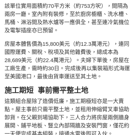
該單位實用面積約70平方米（約753方呎），間隔為
兩房一廳。室內附有裝修，至於廚房櫥櫃、洗水槽、
馬桶、淋浴間及熱水爐等一應俱全，甚至連冷氣機位
及電掣插座亦已預留。
房屋本體售價為15,800美元（約12.3萬港元），連同
國際運費、關稅、稅項及其他雜費後，總成本為
28,689美元（約22.4萬港元）。夫婦下單後，房屋在
工廠生產，需時約30日。完成後再以集裝箱形式海運
至美國港口，最後由貨車運送至其土地。
施工期短 事前需平整土地
這類組合屋除了造價低廉，施工期極短亦是一大賣
點。屋主事前只需平整土地，並租用伸縮臂叉車協助
卸貨。在父親到場協助下，三人合力將房屋兩側牆身
展開、鋪平地板、豎立內部隔牆及安裝門窗，僅花約
一天便完成基本組裝，接通水電後即可入伙。