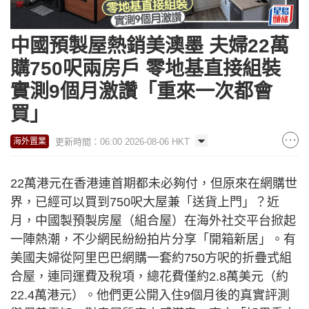
中國預製屋熱銷美澳墨 夫婦22萬
購750呎兩房戶 零地基直接組裝
實測9個月激讚「重來一次都會
買」
更新時間：06:00 2026-08-06 HKT
海外置業
22萬港元在香港連首期都未必夠付，但原來在網購世
界，已經可以買到750呎大屋兼「送貨上門」？近
月，中國製預製房屋（組合屋）在海外社交平台掀起
一陣熱潮，不少網民紛紛拍片分享「開箱新居」。有
美國夫婦從阿里巴巴網購一套約750方呎的折疊式組
合屋，連同運費及稅項，總花費僅約2.8萬美元（約
22.4萬港元）。他們更公開入住9個月後的真實評測