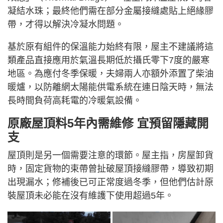
凝結水珠；最終他們需在部分金屬接縫處貼上絕緣膠
帶，才得以解決冷凝水問題。
基於原有組件的保溫能力始終有限，屋主不建議將這
類產品直接應用於氣溫長期低於攝氏零下7度的嚴寒
地區。為應付冬季保暖，夫婦兩人亦額外添置了柴油
暖爐，以防離網太陽能供電系統在連日陰天時，無法
長時間負荷高耗電的冷暖氣設備。
原廠屋頂料5年內需維修 宜預留隱藏開
支
屋頂則是另一個需要注意的環節。屋主指，房屋卸貨
時，固定貨物的束帶曾扯破屋頂接縫膠帶，導致初期
出現漏水；修補後已可正常度過冬季，但他們估計原
裝屋頂未必能在沒有維護下使用超過5年。