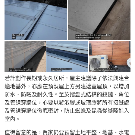
若計劃作長期或永久居所，屋主建議除了依法興建合
適地基外，亦應在預製屋上方另建遮蓋屋頂，以增加
防水、防曬及耐久性。至於摺疊式結構的鉸鏈、角位
及管線穿牆位，亦要以發泡膠或玻璃膠將所有接縫處
及管線穿牆位徹底密封，防止蜘蛛及昆蟲從縫隙進入
室內。
值得留意的是，買家仍要預留土地平整、地基、水電