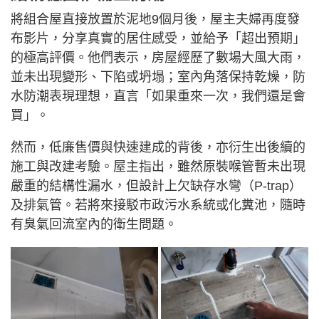
將組合屋直接放置於泥地9個月後，屋主夫婦再度發
布影片，分享真實的居住感受，並給予「超出預期」
的極高評價。他們表示，房屋經歷了數場大風大雨，
並未出現變形、下陷或坍塌；室內角落保持乾燥，防
水防潮表現理想，直言「如果重來一次，我們還是會
買」。
然而，低廉售價與快速建成的背後，亦衍生出後續的
施工與改建考驗。屋主指出，雖然原裝喉管暫未出現
嚴重的結構性漏水，但設計上欠缺存水彎（P-trap）
及排氣管。若將來接駁市政污水系統或化糞池，隨時
有臭氣回流室內的衛生問題。