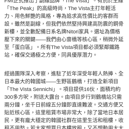
FMI正式推出了副線品牌「The Vista」。有別於主線
「The Peak」的高級時尚，The Vista主打年輕活
力、用色鮮艷的風格，專為追求高性價比的客群而
設。雖然是副線，但我們依然堅持興建高防震的鋼骨
新樓，並全數配備日系名牌Nitori家具。選址為價格
壓下來的關鍵——我們由心齋橋等核心區，稍微外延
至「蛋白區」。所有The Vista項目都必須緊鄰鐵路
站，確保交通極之方便，同具優厚潛力。
經過團隊深入考察，進駐了近年深受年輕人熱捧、全
日本最大的韓國城——生野區鶴橋，打造全新項目
「The Vista Sennichi」。項目提供16伙，面積均約
300多方呎，附送大露台。由項目步行到鶴橋站只需
兩分鐘，坐千日前線五分鐘即直達難波。交通方便又
貼近核心區，這里租賃市場非常大，除了當地日本居
民，更有龐大穩定的韓國社群在這里生活和租樓，收
租不用愁。若大家想買日本樓放租，又不想動用太大