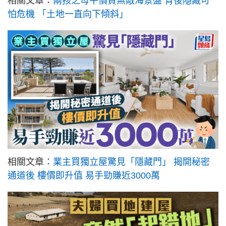
相關文章：
兩孩之母平價買無敵海景盤 背後隱藏可
怕危機 「土地一直向下傾斜」
相關文章：
業主買獨立屋驚見「隱藏門」 揭開秘密
通道後 樓價即升值 易手勁賺近3000萬