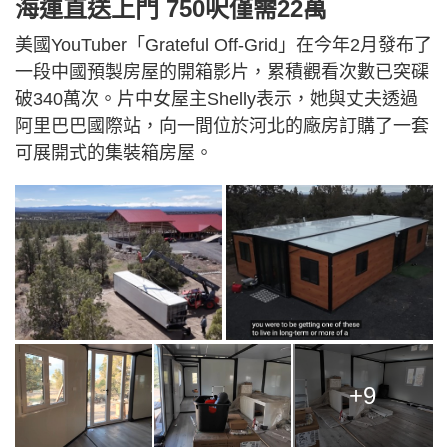
海運直送上門 750呎僅需22萬
美國YouTuber「Grateful Off-Grid」在今年2月發布了
一段中國預製房屋的開箱影片，累積觀看次數已突磲
破340萬次。片中女屋主Shelly表示，她與丈夫透過
阿里巴巴國際站，向一間位於河北的廠房訂購了一套
可展開式的集裝箱房屋。
+9