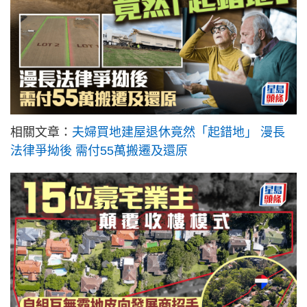
相關文章：
夫婦買地建屋退休竟然「起錯地」 漫長
法律爭拗後 需付55萬搬遷及還原