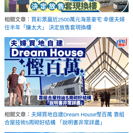
相關文章：
買彩票贏近2500萬元海景豪宅 幸運夫婦
住半年「嫌太大」 決定放售套現換樓
相關文章：
夫婦買地自建Dream House慳百萬 靠組
合屋技術5周砌好結構 「說明書非常詳盡」